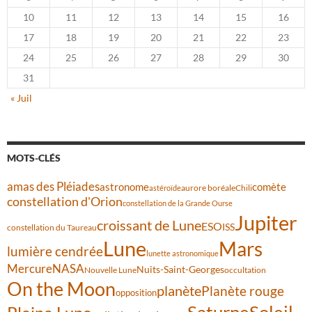
10
11
12
13
14
15
16
17
18
19
20
21
22
23
24
25
26
27
28
29
30
31
« Juil
MOTS-CLÉS
amas des Pléiades
comète
astronome
aurore boréale
astéroïde
Chili
constellation d'Orion
constellation de la Grande Ourse
Jupiter
croissant de Lune
ESO
ISS
constellation du Taureau
Lune
Mars
lumière cendrée
lunette astronomique
Mercure
NASA
Nuits-Saint-Georges
Nouvelle Lune
occultation
On the Moon
planète
Planète rouge
opposition