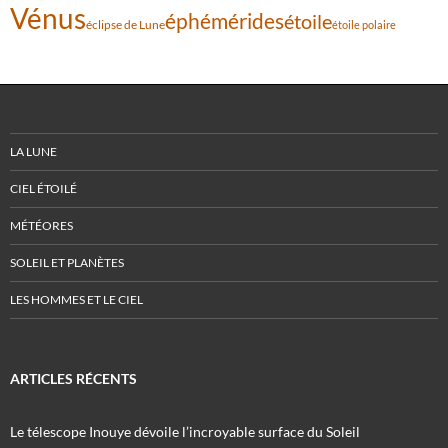
Vénus
éphémérides
étoile
éclipse de Lune
étoile polaire
LA LUNE
CIEL ÉTOILÉ
MÉTÉORES
SOLEIL ET PLANÈTES
LES HOMMES ET LE CIEL
ARTICLES RÉCENTS
Le télescope Inouye dévoile l’incroyable surface du Soleil