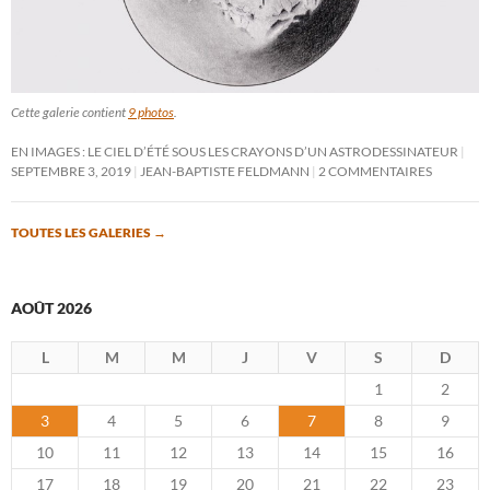
Cette galerie contient
9 photos
.
EN IMAGES : LE CIEL D’ÉTÉ SOUS LES CRAYONS D’UN ASTRODESSINATEUR
SEPTEMBRE 3, 2019
JEAN-BAPTISTE FELDMANN
2 COMMENTAIRES
TOUTES LES GALERIES
→
AOÛT 2026
L
M
M
J
V
S
D
1
2
3
4
5
6
7
8
9
10
11
12
13
14
15
16
17
18
19
20
21
22
23