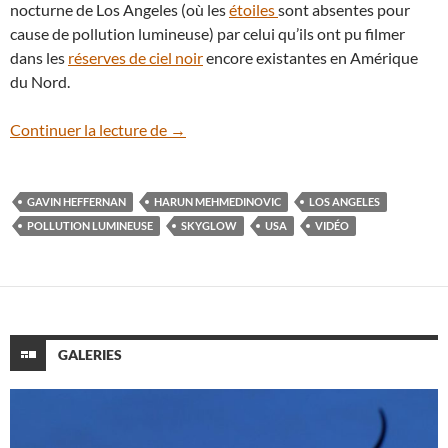
nocturne de Los Angeles (où les
étoiles
sont absentes pour
cause de pollution lumineuse) par celui qu’ils ont pu filmer
dans les
réserves de ciel noir
encore existantes en Amérique
du Nord.
En vidéo : l’improbable ciel étoilé de Los
Continuer la lecture de
→
GAVIN HEFFERNAN
HARUN MEHMEDINOVIC
LOS ANGELES
POLLUTION LUMINEUSE
SKYGLOW
USA
VIDÉO
GALERIES