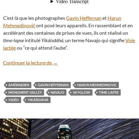
C’est là que les photographes
Gavin Heffernan
et
Harun
Mehmedinović
ont posé leurs appareils. En rassemblant et en
accélérant des centaines de prises de vues, ils ont réalisé un
time-lapse
intitulé
Yikáísdáhá
, un terme Navajo qui signifie
Voie
lactée
ou “ce qui attend l’aube”.
En vidéo : le ciel des Navajos à Monumen
Continuer la lecture de
→
AMÉRINDIEN
GAVIN HEFFERNAN
HARUN MEHMEDINOVIC
MONUMENT VALLEY
NAVAJO
SKYGLOW
TIME-LAPSE
VIDÉO
YIKÁÍSDÁHÁ