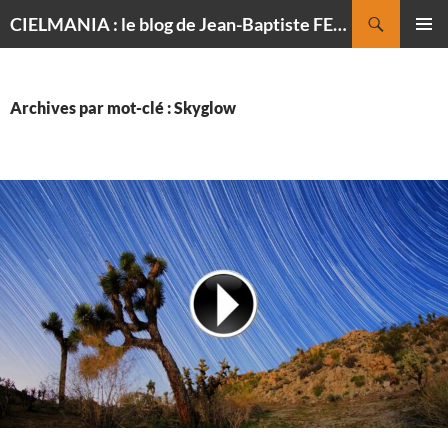
Recherche
CIELMANIA : le blog de Jean-Baptiste FELDMANN, photographe du ciel
ALLER
MENU
AU
PRINCI
CONTENU
Archives par mot-clé : Skyglow