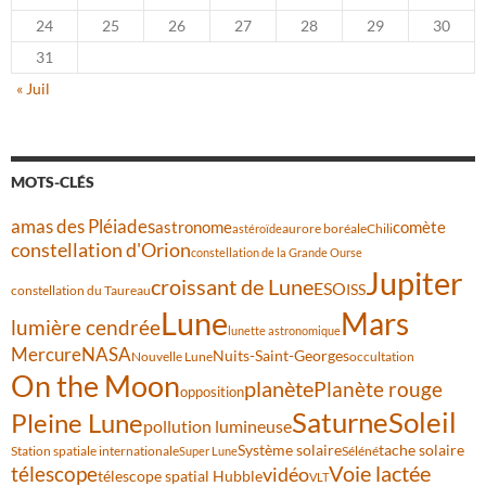
24
25
26
27
28
29
30
31
« Juil
MOTS-CLÉS
amas des Pléiades
comète
astronome
aurore boréale
astéroïde
Chili
constellation d'Orion
constellation de la Grande Ourse
Jupiter
croissant de Lune
ESO
ISS
constellation du Taureau
Lune
Mars
lumière cendrée
lunette astronomique
Mercure
NASA
Nuits-Saint-Georges
Nouvelle Lune
occultation
On the Moon
planète
Planète rouge
opposition
Saturne
Soleil
Pleine Lune
pollution lumineuse
Système solaire
tache solaire
Station spatiale internationale
Séléné
Super Lune
Voie lactée
télescope
vidéo
télescope spatial Hubble
VLT