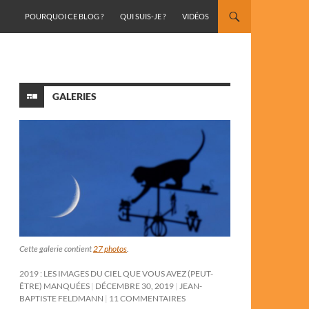
ALLER AU CONTENU
POURQUOI CE BLOG ?
QUI SUIS-JE ?
VIDÉOS
GALERIES
Cette galerie contient
27 photos
.
2019 : LES IMAGES DU CIEL QUE VOUS AVEZ (PEUT-
ÊTRE) MANQUÉES
DÉCEMBRE 30, 2019
JEAN-
BAPTISTE FELDMANN
11 COMMENTAIRES