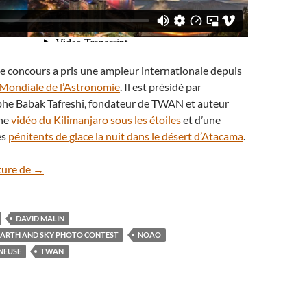
e concours a pris une ampleur internationale depuis
Mondiale de l’Astronomie
. Il est présidé par
phe Babak Tafreshi, fondateur de TWAN et auteur
une
vidéo du Kilimanjaro sous les étoiles
et d’une
es
pénitents de glace la nuit dans le désert d’Atacama
.
En vidéo : les images gagnantes du concours Earth and Sky
ture de
→
DAVID MALIN
EARTH AND SKY PHOTO CONTEST
NOAO
NEUSE
TWAN