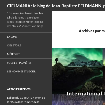
Recherche
CIELMANIA : le blog de Jean-Baptiste FELDMANN, p
"J'ai en moi un besoin terrible.
Dirais-je le mot? La religion.
Alors, je sors la nuit et je peins
des étoiles." Vincent van Gogh
Archives par m
LA LUNE
CIEL ÉTOILÉ
MÉTÉORES
SOLEIL ET PLANÈTES
LES HOMMES ET LE CIEL
ARTICLES RÉCENTS
Éclipse du 12 août : un avion de
la NASA dans l’ombre de la