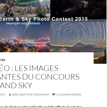
CIEL
ÉO : LES IMAGES
NTES DU CONCOURS
 AND SKY
2015
JEAN-BAPTISTE FELDMANN
2 COMMENTAIRES
on de l’
International Earth and Sky Photo Contest
a