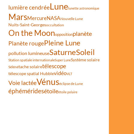
Lune
lumière cendrée
lunette astronomique
Mars
Mercure
NASA
Nouvelle Lune
Nuits-Saint-Georges
occultation
On the Moon
planète
opposition
Pleine Lune
Planète rouge
Saturne
Soleil
pollution lumineuse
Système solaire
Station spatiale internationale
Super Lune
télescope
tache solaire
Séléné
vidéo
télescope spatial Hubble
VLT
Vénus
Voie lactée
éclipse de Lune
éphémérides
étoile
étoile polaire