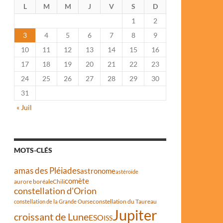
L
M
M
J
V
S
D
1
2
3
4
5
6
7
8
9
10
11
12
13
14
15
16
17
18
19
20
21
22
23
24
25
26
27
28
29
30
31
« Juil
MOTS-CLÉS
amas des Pléiades
astronome
astéroïde
comète
aurore boréale
Chili
constellation d'Orion
constellation du Taureau
constellation de la Grande Ourse
Jupiter
croissant de Lune
ESO
ISS