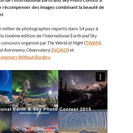
de récompenser des images combinant la beauté de
el.
un millier de photographes répartis dans 54 pays à
 la sixième édition de l’
International Earth and Sky
n concours organisé par
The World at Night
(
TWAN
),
cal Astronomy Observatory
(
NOAO
) et
ronomers Without Borders
.