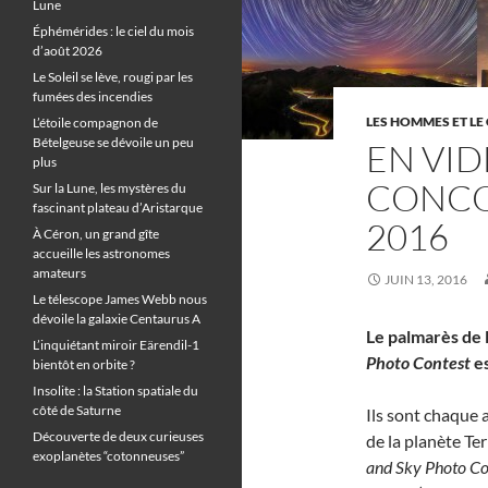
Lune
Éphémérides : le ciel du mois
d’août 2026
Le Soleil se lève, rougi par les
fumées des incendies
LES HOMMES ET LE 
L’étoile compagnon de
Bételgeuse se dévoile un peu
EN VID
plus
CONCO
Sur la Lune, les mystères du
fascinant plateau d’Aristarque
2016
À Céron, un grand gîte
accueille les astronomes
amateurs
JUIN 13, 2016
Le télescope James Webb nous
dévoile la galaxie Centaurus A
Le palmarès de l
L’inquiétant miroir Eärendil-1
Photo Contest
es
bientôt en orbite ?
Insolite : la Station spatiale du
côté de Saturne
Ils sont chaque
Découverte de deux curieuses
de la planète Ter
exoplanètes “cotonneuses”
and Sky Photo Co