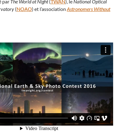
é par
The World at Night
(
TWAN
), le
National Optical
rvatory
(
NOAO
) et l’association
Astronomers Without