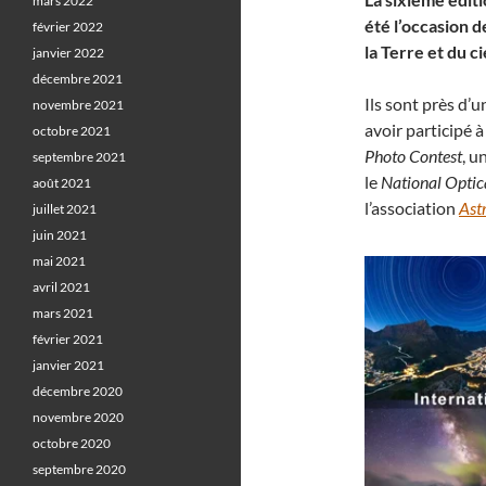
mars 2022
été l’occasion 
février 2022
la Terre et du ci
janvier 2022
décembre 2021
Ils sont près d’
novembre 2021
avoir participé à
octobre 2021
Photo Contest
, u
septembre 2021
le
National Opti
août 2021
l’association
Ast
juillet 2021
juin 2021
mai 2021
avril 2021
mars 2021
février 2021
janvier 2021
décembre 2020
novembre 2020
octobre 2020
septembre 2020