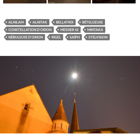
ALNILAM
ALNITAK
BELLATRIX
BÉTELGEUSE
CONSTELLATION D'ORION
MESSIER 42
MINTAKA
NÉBULEUSE D'ORION
RIGEL
SAÏPH
STELVISION