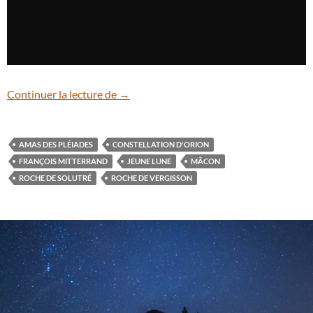
Morceau de voûte céleste depuis la Roch
Continuer la lecture de
→
AMAS DES PLÉIADES
CONSTELLATION D'ORION
FRANÇOIS MITTERRAND
JEUNE LUNE
MÂCON
ROCHE DE SOLUTRÉ
ROCHE DE VERGISSON