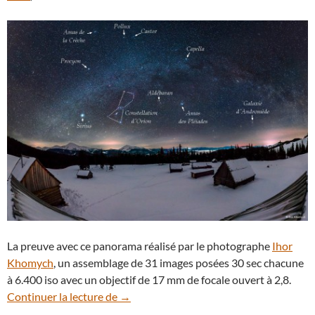
La preuve avec ce panorama réalisé par le photographe
Ihor
Khomych
, un assemblage de 31 images posées 30 sec chacune
à 6.400 iso avec un objectif de 17 mm de focale ouvert à 2,8.
La Voie lactée se dévoile dans le ciel des
Continuer la lecture de
→