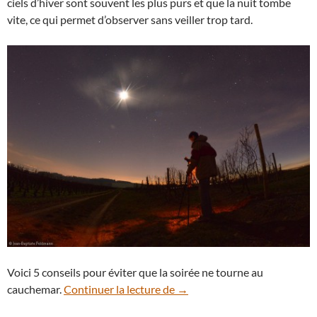
ciels d’hiver sont souvent les plus purs et que la nuit tombe
vite, ce qui permet d’observer sans veiller trop tard.
Voici 5 conseils pour éviter que la soirée ne tourne au
Ciel d’hiver : 5 conseils pour
cauchemar.
Continuer la lecture de
→