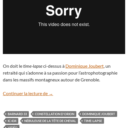
On doit le
time-lapse
ci-dessus à
Dominique Joubert
, un
retraité qui s’adonne à sa passion pour l’astrophotographie
dans les massifs montagneux autour de Grenoble.
En vidéo : séance d’astrophotographie hi
Continuer la lecture de
→
BARNARD 33
CONSTELLATION D'ORION
DOMINIQUE JOUBERT
IC 434
NÉBULEUSE DE LA TÊTE DE CHEVAL
TIME-LAPSE
VIDÉO