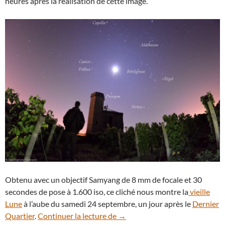
heures après la réalisation de cette image.
Obtenu avec un objectif Samyang de 8 mm de focale et 30
secondes de pose à 1.600 iso, ce cliché nous montre la
vieille
Lune
à l’aube du samedi 24 septembre, un jour après le
Dernier
Fin de nuit au château de la To
Quartier
.
Continuer la lecture de
→