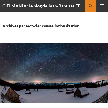
Recherche
CIELMANIA : le blog de Jean-Baptiste FELDMANN, photographe du ciel
ALLER
MENU
AU
PRINCI
CONTENU
Archives par mot-clé : constellation d’Orion