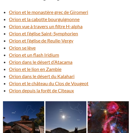
Orion et le monastère grec de Giromeri
Orion et la cabotte bourguignonne
Orion vue à travers un filtre H-alpha
Orion et l’église Saint-Symphorien
Orion et l’église de Reulle-Vergy
Orion se lève
Orion et un flash Iridium
Orion dans le désert d’Atacama
Orion et le lion en Zambie
Orion dans le désert du Kalahari
Orion et le château du Clos de Vougeot
Orion depuis la forêt de Cîteaux