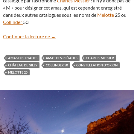
catalogue par l’astronome
Charles Messier
: il n’y a donc pas de
« M » pour désigner cet amas, qui est cependant enregistré
dans deux autres catalogues sous les noms de
Melotte
25 ou
Collinder
50.
Lundi 14 mars : la Lune passe devant l’a
Continuer la lecture de
→
AMAS DES HYADES
AMAS DES PLÉIADES
CHARLES MESSIER
CHÂTEAU DE GILLY
COLLINDER 50
CONSTELLATION D'ORION
MELOTTE 25