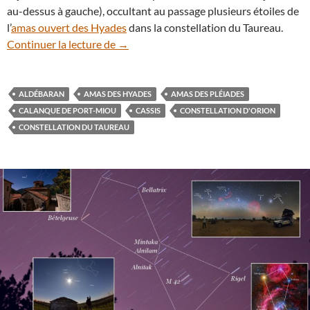
au-dessus à gauche), occultant au passage plusieurs étoiles de
l’
amas ouvert des Hyades
dans la constellation du Taureau.
Clair de Lune dans la calanque de Port-
Continuer la lecture de
→
ALDÉBARAN
AMAS DES HYADES
AMAS DES PLÉIADES
CALANQUE DE PORT-MIOU
CASSIS
CONSTELLATION D'ORION
CONSTELLATION DU TAUREAU