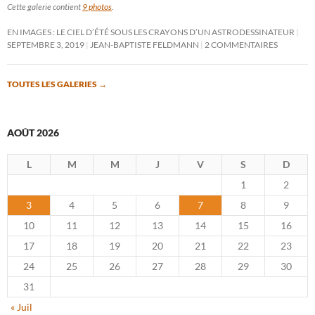
Cette galerie contient
9 photos
.
EN IMAGES : LE CIEL D’ÉTÉ SOUS LES CRAYONS D’UN ASTRODESSINATEUR
SEPTEMBRE 3, 2019
JEAN-BAPTISTE FELDMANN
2 COMMENTAIRES
TOUTES LES GALERIES
→
AOÛT 2026
L
M
M
J
V
S
D
1
2
3
4
5
6
7
8
9
10
11
12
13
14
15
16
17
18
19
20
21
22
23
24
25
26
27
28
29
30
31
« Juil