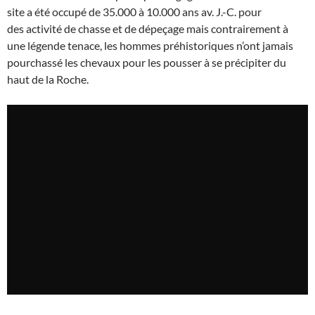
site a été occupé de 35.000 à 10.000 ans av. J.-C. pour
des activité de chasse et de dépeçage mais contrairement à
une légende tenace, les hommes préhistoriques n’ont jamais
pourchassé les chevaux pour les pousser à se précipiter du
haut de la Roche.