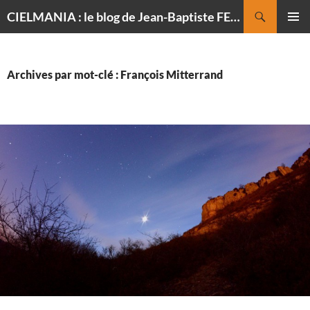
Recherche
CIELMANIA : le blog de Jean-Baptiste FELDMANN, photographe du ciel
ALLER
MENU
AU
PRINCI
CONTENU
Archives par mot-clé : François Mitterrand