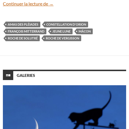
Morceau de voûte céleste depuis la Roch
Continuer la lecture de
→
AMAS DES PLÉIADES
CONSTELLATION D'ORION
FRANÇOIS MITTERRAND
JEUNE LUNE
MÂCON
ROCHE DE SOLUTRÉ
ROCHE DE VERGISSON
GALERIES