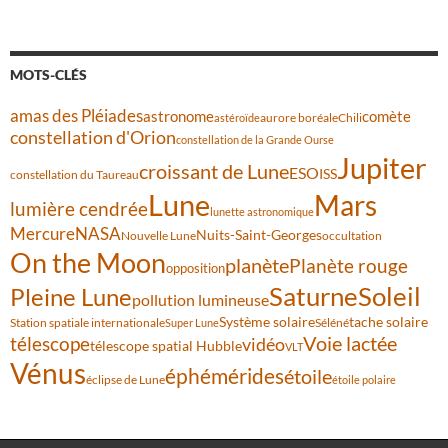
MOTS-CLÉS
amas des Pléiades
comète
astronome
aurore boréale
astéroïde
Chili
constellation d'Orion
constellation de la Grande Ourse
Jupiter
croissant de Lune
ESO
ISS
constellation du Taureau
Lune
Mars
lumière cendrée
lunette astronomique
Mercure
NASA
Nuits-Saint-Georges
Nouvelle Lune
occultation
On the Moon
planète
Planète rouge
opposition
Saturne
Soleil
Pleine Lune
pollution lumineuse
Système solaire
tache solaire
Station spatiale internationale
Séléné
Super Lune
Voie lactée
télescope
vidéo
télescope spatial Hubble
VLT
Vénus
éphémérides
étoile
éclipse de Lune
étoile polaire