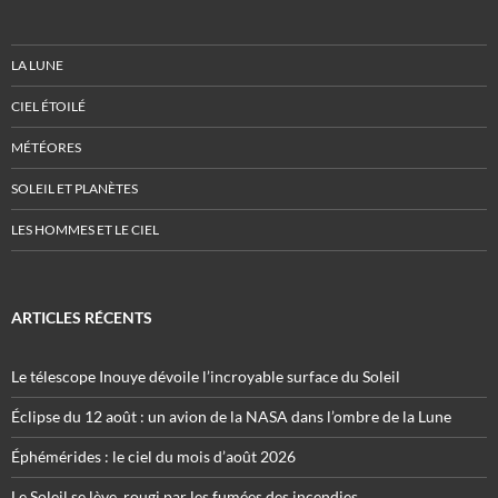
LA LUNE
CIEL ÉTOILÉ
MÉTÉORES
SOLEIL ET PLANÈTES
LES HOMMES ET LE CIEL
ARTICLES RÉCENTS
Le télescope Inouye dévoile l’incroyable surface du Soleil
Éclipse du 12 août : un avion de la NASA dans l’ombre de la Lune
Éphémérides : le ciel du mois d’août 2026
Le Soleil se lève, rougi par les fumées des incendies