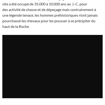
site a été occupé de 35.000 à 10.000 ans av. J.-C. pour
des activité de chasse et de dépeçage mais contrairement à
une légende tenace, les hommes préhistoriques n’ont jamais
pourchassé les chevaux pour les pousser à se précipiter du
haut de la Roche.