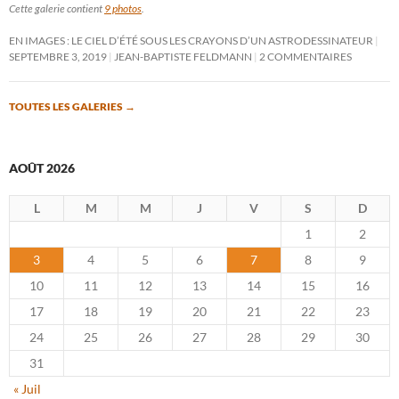
Cette galerie contient
9 photos
.
EN IMAGES : LE CIEL D’ÉTÉ SOUS LES CRAYONS D’UN ASTRODESSINATEUR
SEPTEMBRE 3, 2019
JEAN-BAPTISTE FELDMANN
2 COMMENTAIRES
TOUTES LES GALERIES
→
AOÛT 2026
L
M
M
J
V
S
D
1
2
3
4
5
6
7
8
9
10
11
12
13
14
15
16
17
18
19
20
21
22
23
24
25
26
27
28
29
30
31
« Juil