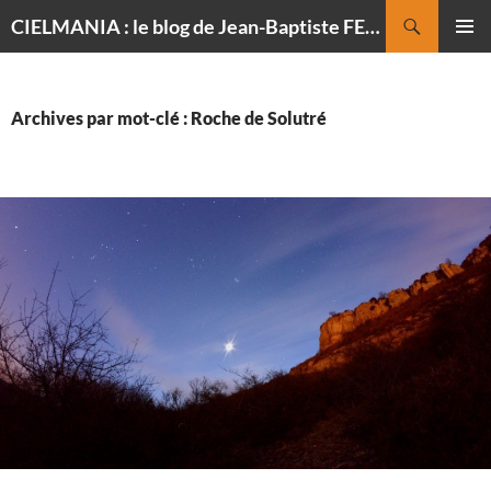
Recherche
CIELMANIA : le blog de Jean-Baptiste FELDMANN, photographe du ciel
ALLER
MENU
AU
PRINCI
CONTENU
Archives par mot-clé : Roche de Solutré