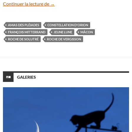
Morceau de voûte céleste depuis la Roch
Continuer la lecture de
→
AMAS DES PLÉIADES
CONSTELLATION D'ORION
FRANÇOIS MITTERRAND
JEUNE LUNE
MÂCON
ROCHE DE SOLUTRÉ
ROCHE DE VERGISSON
GALERIES