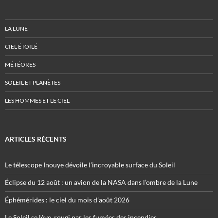
LA LUNE
CIEL ÉTOILÉ
MÉTÉORES
SOLEIL ET PLANÈTES
LES HOMMES ET LE CIEL
ARTICLES RÉCENTS
Le télescope Inouye dévoile l’incroyable surface du Soleil
Éclipse du 12 août : un avion de la NASA dans l’ombre de la Lune
Éphémérides : le ciel du mois d’août 2026
Le Soleil se lève, rougi par les fumées des incendies