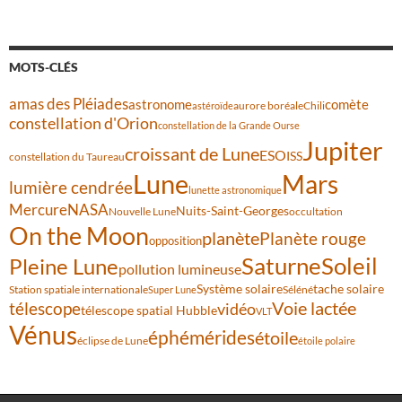
MOTS-CLÉS
amas des Pléiades
comète
astronome
aurore boréale
astéroïde
Chili
constellation d'Orion
constellation de la Grande Ourse
Jupiter
croissant de Lune
ESO
ISS
constellation du Taureau
Lune
Mars
lumière cendrée
lunette astronomique
Mercure
NASA
Nuits-Saint-Georges
Nouvelle Lune
occultation
On the Moon
planète
Planète rouge
opposition
Saturne
Soleil
Pleine Lune
pollution lumineuse
Système solaire
tache solaire
Station spatiale internationale
Séléné
Super Lune
Voie lactée
télescope
vidéo
télescope spatial Hubble
VLT
Vénus
éphémérides
étoile
éclipse de Lune
étoile polaire