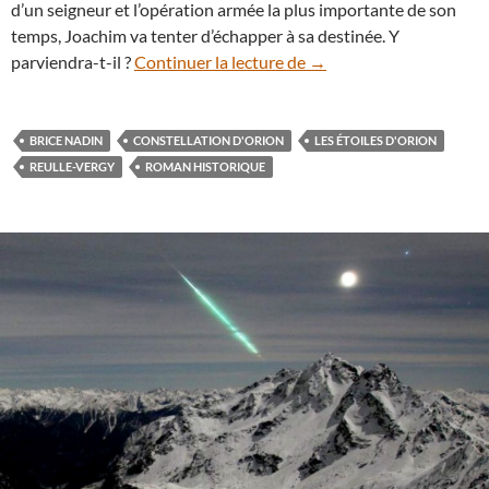
d’un seigneur et l’opération armée la plus importante de son
temps, Joachim va tenter d’échapper à sa destinée. Y
Les étoiles d’Orion, un 
parviendra-t-il ?
Continuer la lecture de
→
BRICE NADIN
CONSTELLATION D'ORION
LES ÉTOILES D'ORION
REULLE-VERGY
ROMAN HISTORIQUE