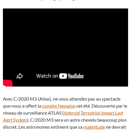
Avec C/2020 M3 (Atlas), ne vous attendez pas au spectacle
que nous a offert la
comète Neowise
cet été. Découverte par le
réseau de surveillance ATLAS (
Asteroid Terrestrial-impact Last
Alert System
), C/2020 M3 sera un astre chevelu beaucoup plus
discret. Les astronomes estiment que sa
magnitude
ne devrait