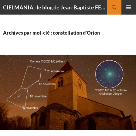
Recherche
CIELMANIA : le blog de Jean-Baptiste FELDMANN, photographe du ciel
ALLER
MENU
AU
PRINCI
CONTENU
Archives par mot-clé : constellation d’Orion