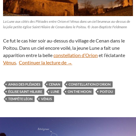
La Lune aux côtés des Pléiades entre Orion et Vénus dans un ciel brumeux au-dessus de
la jolie petite église Saint Hilaire de Cenan dans le Poitou. © Jean-Baptiste Feldmann
Ce fut le cas hier soir au-dessus du village de Cenan dans le
Poitou. Dans un ciel encore voilé, la jeune Lune a fait une
apparition entre la belle
constellation d’Orion
et l’éclatante
Jeune Lune entre Orion et Vénus
Vénus
.
Continuer la lecture de
→
AMAS DES PLÉIADES
CENAN
CONSTELLATION D'ORION
ÉGLISE SAINT HILAIRE
LUNE
ON THE MOON
POITOU
TEMPÊTE LÉON
VÉNUS