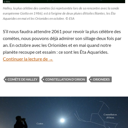
Halley, la plus célèbre des comètes (ici représentée lors de sa rencontre avec la sonde
européenne Giotto en 1986), est à l’origine de deux pluies d’étoiles filantes, les Êta
Aquarides en mai et les Orionides en octobre. © ESA
S’il nous faudra attendre 2061 pour revoir la plus célèbre des
comètes, nous pouvons déjà admirer son sillage deux fois par
an. En octobre avec les Orionides et en mai quand notre
planète recoupe cet essaim : ce sont les Êta Aquarides.
Orionides : admirez les poussières de la 
Continuer la lecture de
→
COMÈTE DE HALLEY
CONSTELLATION D'ORION
ORIONIDES