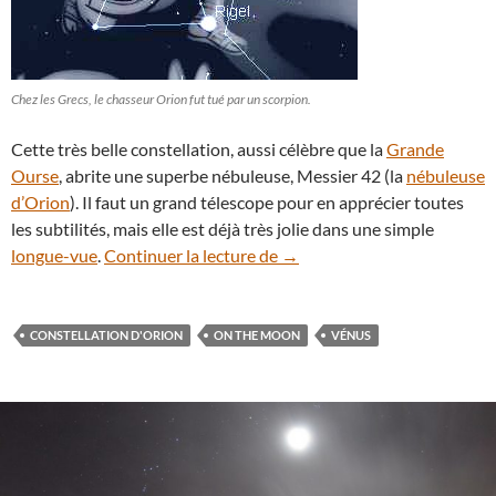
Chez les Grecs, le chasseur Orion fut tué par un scorpion.
Cette très belle constellation, aussi célèbre que la
Grande
Ourse
, abrite une superbe nébuleuse, Messier 42 (la
nébuleuse
d’Orion
). Il faut un grand télescope pour en apprécier toutes
les subtilités, mais elle est déjà très jolie dans une simple
La Lune étincelle entre Vénus
longue-vue
.
Continuer la lecture de
→
CONSTELLATION D'ORION
ON THE MOON
VÉNUS