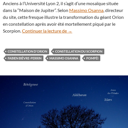
Anciens à l’Université Lyon 2, il s’agit d’une mosaïque située
dans la “Maison de Jupiter”. Selon
Massimo Osanna
, directeur
du site, cette fresque illustre la transformation du géant Orion
en constellation après avoir été mortellement piqué par le
Pompéi : une mosaïque illustre
Scorpion.
Continuer la lecture de
→
CONSTELLATION D'ORION
CONSTELLATION DU SCORPION
FABIEN BIÈVRE-PERRIN
MASSIMO OSANNA
POMPÉI