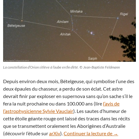
La constellation d’Orion s’élève à l’aube en fin d’été. © Jean-Baptiste Feldmann
Depuis environ deux mois, Bételgeuse, qui symbolise l’une des
deux épaules du chasseur, a perdu de son éclat. Cet astre
devrait finir par exploser en supernova sans qu’on sache s’il le
fera la nuit prochaine ou dans 100.000 ans (lire
l’avis de
l’astrophysicienne Sylvie Vauclair
). Les sautes d’humeur de
cette étoile géante rouge ont laissé des traces dans les récits
que se transmettent oralement les Aborigènes d’Australie
Bételgeuse :
(découvrir l’étude sur
arXiv
).
Continuer la lecture de
→