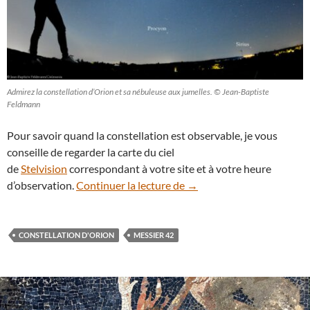
Admirez la constellation d’Orion et sa nébuleuse aux jumelles. © Jean-Baptiste
Feldmann
Pour savoir quand la constellation est observable, je vous
conseille de regarder la carte du ciel
de
Stelvision
correspondant à votre site et à votre heure
Orion, un joyau à découvrir
d’observation.
Continuer la lecture de
→
CONSTELLATION D'ORION
MESSIER 42