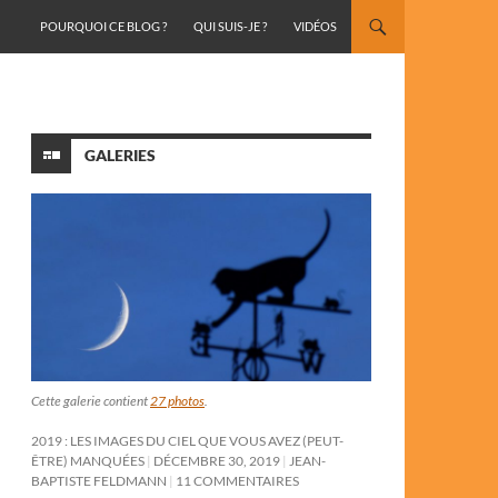
ALLER AU CONTENU
POURQUOI CE BLOG ?
QUI SUIS-JE ?
VIDÉOS
GALERIES
Cette galerie contient
27 photos
.
2019 : LES IMAGES DU CIEL QUE VOUS AVEZ (PEUT-
ÊTRE) MANQUÉES
DÉCEMBRE 30, 2019
JEAN-
BAPTISTE FELDMANN
11 COMMENTAIRES