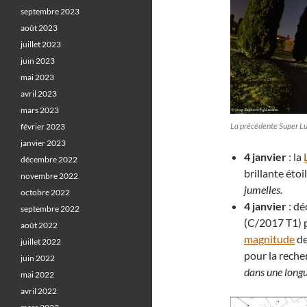
septembre 2023
août 2023
juillet 2023
juin 2023
mai 2023
avril 2023
mars 2023
La précédente Super Lu
février 2023
janvier 2023
4
janvier
: la
décembre 2022
brillante étoi
novembre 2022
jumelles.
octobre 2022
4 janvier
: dé
septembre 2022
(C/2017 T1) p
août 2022
magnitude
de
juillet 2022
pour la reche
juin 2022
dans une longu
mai 2022
avril 2022