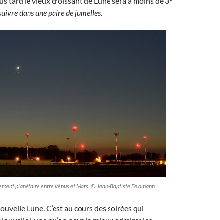
us tard le vieux croissant de Lune sera à moins de 3°
suivre dans une paire de jumelles.
ement planétaire entre Vénus et Mars. © Jean-Baptiste Feldmann
ouvelle Lune. C’est au cours des soirées qui
Nouvelle Lune qu’on peut le mieux admirer les