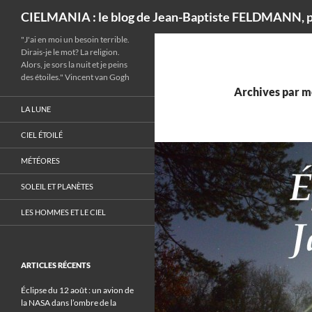
Recherche
CIELMANIA : le blog de Jean-Baptiste FELDMANN, p
"J'ai en moi un besoin terrible.
Dirais-je le mot? La religion.
Alors, je sors la nuit et je peins
des étoiles." Vincent van Gogh
Archives par mo
LA LUNE
CIEL ÉTOILÉ
MÉTÉORES
SOLEIL ET PLANÈTES
LES HOMMES ET LE CIEL
ARTICLES RÉCENTS
Éclipse du 12 août : un avion de
la NASA dans l’ombre de la