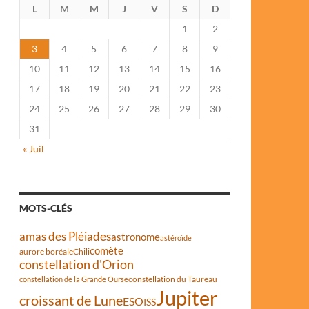
L
M
M
J
V
S
D
1
2
3
4
5
6
7
8
9
10
11
12
13
14
15
16
17
18
19
20
21
22
23
24
25
26
27
28
29
30
31
« Juil
MOTS-CLÉS
amas des Pléiades
astronome
astéroïde
comète
aurore boréale
Chili
constellation d'Orion
constellation du Taureau
constellation de la Grande Ourse
Jupiter
croissant de Lune
ESO
ISS