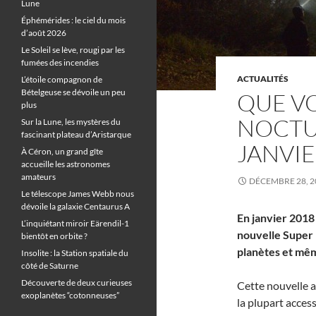
Lune
Éphémérides : le ciel du mois
d’août 2026
Le Soleil se lève, rougi par les
fumées des incendies
ACTUALITÉS
L’étoile compagnon de
Bételgeuse se dévoile un peu
QUE VO
plus
NOCTU
Sur la Lune, les mystères du
fascinant plateau d’Aristarque
JANVIE
À Céron, un grand gîte
accueille les astronomes
amateurs
DÉCEMBRE 28, 2
Le télescope James Webb nous
dévoile la galaxie Centaurus A
En janvier 2018 
L’inquiétant miroir Eärendil-1
nouvelle Super
bientôt en orbite ?
planètes et mê
Insolite : la Station spatiale du
côté de Saturne
Découverte de deux curieuses
Cette nouvelle a
exoplanètes “cotonneuses”
la plupart acces