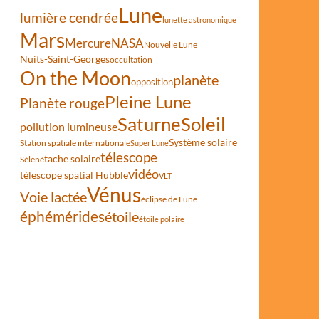
Lune
lumière cendrée
lunette astronomique
Mars
Mercure
NASA
Nouvelle Lune
Nuits-Saint-Georges
occultation
On the Moon
planète
opposition
Pleine Lune
Planète rouge
Saturne
Soleil
pollution lumineuse
Système solaire
Station spatiale internationale
Super Lune
télescope
tache solaire
Séléné
vidéo
télescope spatial Hubble
VLT
Vénus
Voie lactée
éclipse de Lune
éphémérides
étoile
étoile polaire