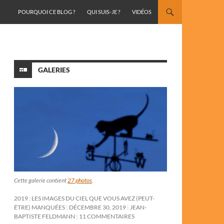
ALLER AU CONTENU
POURQUOI CE BLOG ?
QUI SUIS-JE ?
VIDÉOS
GALERIES
Cette galerie contient
27 photos
.
2019 : LES IMAGES DU CIEL QUE VOUS AVEZ (PEUT-
ÊTRE) MANQUÉES
DÉCEMBRE 30, 2019
JEAN-
BAPTISTE FELDMANN
11 COMMENTAIRES