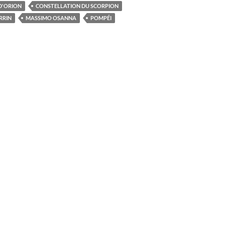
D'ORION
CONSTELLATION DU SCORPION
RRIN
MASSIMO OSANNA
POMPÉI