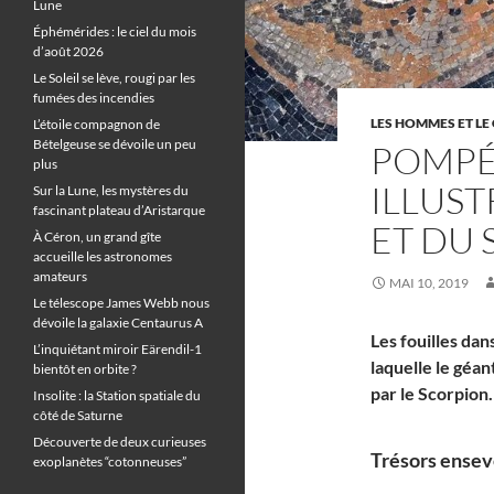
Lune
Éphémérides : le ciel du mois
d’août 2026
Le Soleil se lève, rougi par les
fumées des incendies
LES HOMMES ET LE 
L’étoile compagnon de
Bételgeuse se dévoile un peu
POMPÉ
plus
ILLUST
Sur la Lune, les mystères du
fascinant plateau d’Aristarque
ET DU
À Céron, un grand gîte
accueille les astronomes
amateurs
MAI 10, 2019
Le télescope James Webb nous
dévoile la galaxie Centaurus A
Les fouilles da
L’inquiétant miroir Eärendil-1
laquelle le géan
bientôt en orbite ?
par le Scorpion
Insolite : la Station spatiale du
côté de Saturne
Découverte de deux curieuses
Trésors enseve
exoplanètes “cotonneuses”