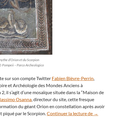
mythe d’Orion et du Scorpion
© Pompeii – Parco Archeologico
e sur son compte Twitter
Fabien Bièvre-Perrin
,
oire et Archéologie des Mondes Anciens à
 2, il s’agit d’une mosaïque située dans la “Maison de
assimo Osanna
, directeur du site, cette fresque
sformation du géant Orion en constellation après avoir
Pompéi : une mosaï
 piqué par le Scorpion.
Continuer la lecture de
→