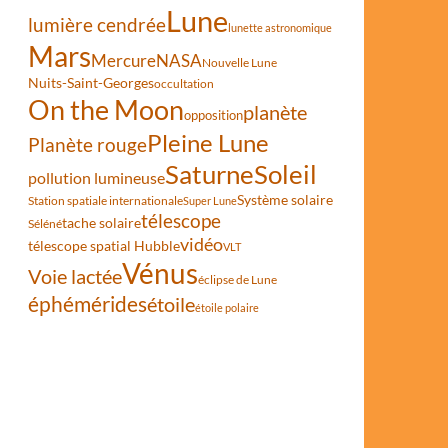
Lune
lumière cendrée
lunette astronomique
Mars
Mercure
NASA
Nouvelle Lune
Nuits-Saint-Georges
occultation
On the Moon
planète
opposition
Pleine Lune
Planète rouge
Saturne
Soleil
pollution lumineuse
Système solaire
Station spatiale internationale
Super Lune
télescope
tache solaire
Séléné
vidéo
télescope spatial Hubble
VLT
Vénus
Voie lactée
éclipse de Lune
éphémérides
étoile
étoile polaire
que illustre le mythe d’Orion et du Scorpion