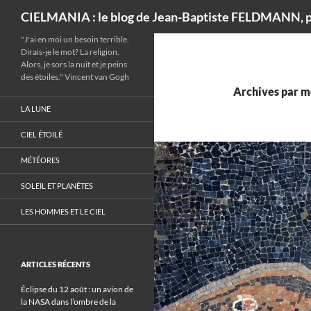
Recherche
CIELMANIA : le blog de Jean-Baptiste FELDMANN, p
"J'ai en moi un besoin terrible.
Dirais-je le mot? La religion.
Alors, je sors la nuit et je peins
des étoiles." Vincent van Gogh
Archives par m
LA LUNE
CIEL ÉTOILÉ
MÉTÉORES
SOLEIL ET PLANÈTES
LES HOMMES ET LE CIEL
ARTICLES RÉCENTS
Éclipse du 12 août : un avion de
la NASA dans l’ombre de la