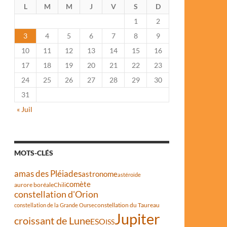
L
M
M
J
V
S
D
1
2
3
4
5
6
7
8
9
10
11
12
13
14
15
16
17
18
19
20
21
22
23
24
25
26
27
28
29
30
31
« Juil
MOTS-CLÉS
amas des Pléiades
astronome
astéroïde
comète
aurore boréale
Chili
constellation d'Orion
constellation du Taureau
constellation de la Grande Ourse
Jupiter
croissant de Lune
ESO
ISS