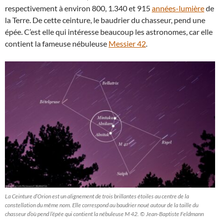
respectivement à environ 800, 1.340 et 915
années-lumière
de
la Terre. De cette ceinture, le baudrier du chasseur, pend une
épée. C’est elle qui intéresse beaucoup les astronomes, car elle
contient la fameuse nébuleuse
Messier 42
.
La Ceinture d’Orion est un alignement de trois brillantes étoiles au centre de la
constellation du même nom. Elle correspond au baudrier noué autour de la taille du
chasseur d’où pend l’épée qui contient la nébuleuse M 42. © Jean-Baptiste Feldmann