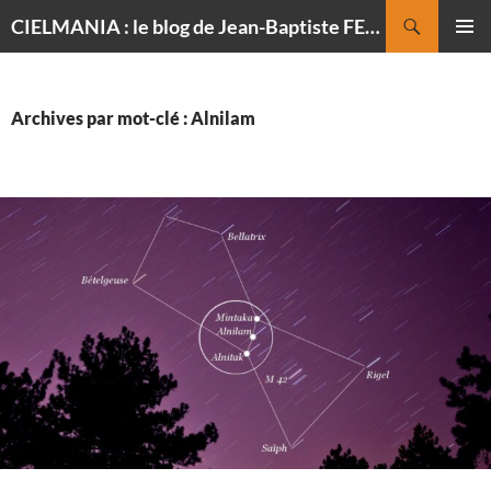
Recherche
CIELMANIA : le blog de Jean-Baptiste FELDMANN, photographe du ciel
ALLER
MENU
AU
PRINCI
CONTENU
Archives par mot-clé : Alnilam