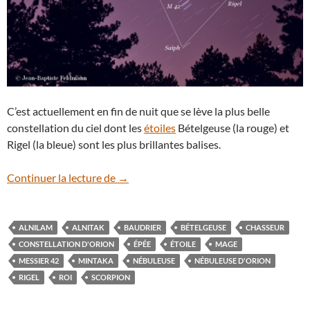
C’est actuellement en fin de nuit que se lève la plus belle
constellation du ciel dont les
étoiles
Bételgeuse (la rouge) et
Rigel (la bleue) sont les plus brillantes balises.
La constellation d’Orion
Continuer la lecture de
→
ALNILAM
ALNITAK
BAUDRIER
BÉTELGEUSE
CHASSEUR
CONSTELLATION D'ORION
ÉPÉE
ÉTOILE
MAGE
MESSIER 42
MINTAKA
NÉBULEUSE
NÉBULEUSE D'ORION
RIGEL
ROI
SCORPION