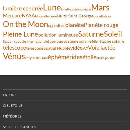
Lune
Mars
lumière cendrée
lunette astronomique
Mercure
NASA
Nuits-Saint-Georges
Nouvelle Lune
occultation
On the Moon
planète
Planète rouge
opposition
Saturne
Soleil
Pleine Lune
pollution lumineuse
Système solaire
tache solaire
Station spatiale internationale
Séléné
Super Lune
Voie lactée
télescope
vidéo
télescope spatial Hubble
VLT
Vénus
éphémérides
étoile
éclipse de Lune
étoile polaire
LA LUNE
CIEL ÉTOILÉ
MÉTÉORES
SOLEIL ET PLANÈTES