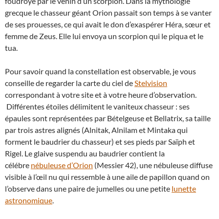
foudroyé par le venin d’un scorpion. Dans la mythologie
grecque le chasseur géant Orion passait son temps à se vanter
de ses prouesses, ce qui avait le don d’exaspérer Héra, sœur et
femme de Zeus. Elle lui envoya un scorpion qui le piqua et le
tua.
Pour savoir quand la constellation est observable, je vous
conseille de regarder la carte du ciel de
Stelvision
correspondant à votre site et à votre heure d’observation.
Différentes étoiles délimitent le vaniteux chasseur : ses
épaules sont représentées par Bételgeuse et Bellatrix, sa taille
par trois astres alignés (Alnitak, Alnilam et Mintaka qui
forment le baudrier du chasseur) et ses pieds par Saïph et
Rigel. Le glaive suspendu au baudrier contient la
célébre
nébuleuse d’Orion
(Messier 42), une nébuleuse diffuse
visible à l’œil nu qui ressemble à une aile de papillon quand on
l’observe dans une paire de jumelles ou une petite
lunette
astronomique
.