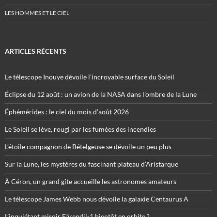
LES HOMMES ET LE CIEL
ARTICLES RÉCENTS
Le télescope Inouye dévoile l’incroyable surface du Soleil
Éclipse du 12 août : un avion de la NASA dans l’ombre de la Lune
Éphémérides : le ciel du mois d’août 2026
Le Soleil se lève, rougi par les fumées des incendies
L’étoile compagnon de Bételgeuse se dévoile un peu plus
Sur la Lune, les mystères du fascinant plateau d’Aristarque
À Céron, un grand gîte accueille les astronomes amateurs
Le télescope James Webb nous dévoile la galaxie Centaurus A
L’inquiétant miroir Eärendil-1 bientôt en orbite ?