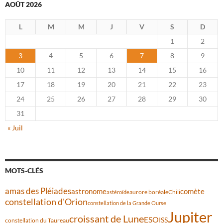
AOÛT 2026
L
M
M
J
V
S
D
1
2
3
4
5
6
7
8
9
10
11
12
13
14
15
16
17
18
19
20
21
22
23
24
25
26
27
28
29
30
31
« Juil
MOTS-CLÉS
amas des Pléiades
comète
astronome
aurore boréale
astéroïde
Chili
constellation d'Orion
constellation de la Grande Ourse
Jupiter
croissant de Lune
ESO
ISS
constellation du Taureau