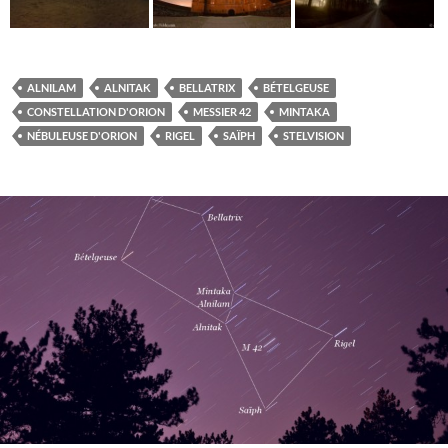
ALNILAM
ALNITAK
BELLATRIX
BÉTELGEUSE
CONSTELLATION D'ORION
MESSIER 42
MINTAKA
NÉBULEUSE D'ORION
RIGEL
SAÏPH
STELVISION