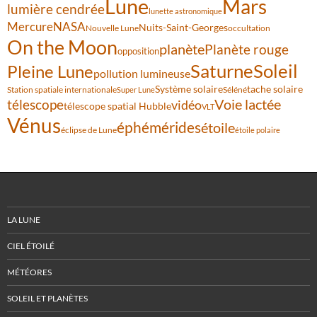
Lune
Mars
lumière cendrée
lunette astronomique
Mercure
NASA
Nuits-Saint-Georges
Nouvelle Lune
occultation
On the Moon
planète
Planète rouge
opposition
Saturne
Soleil
Pleine Lune
pollution lumineuse
Système solaire
tache solaire
Station spatiale internationale
Séléné
Super Lune
Voie lactée
télescope
vidéo
télescope spatial Hubble
VLT
Vénus
éphémérides
étoile
éclipse de Lune
étoile polaire
LA LUNE
CIEL ÉTOILÉ
MÉTÉORES
SOLEIL ET PLANÈTES