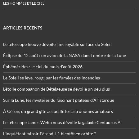
LES HOMMES ET LE CIEL
ARTICLES RÉCENTS
Le télescope Inouye dévoile l’incroyable surface du Soleil
Éclipse du 12 août : un avion de la NASA dans l’ombre de la Lune
Éphémérides : le ciel du mois d’août 2026
Le Soleil se lève, rougi par les fumées des incendies
L’étoile compagnon de Bételgeuse se dévoile un peu plus
Sur la Lune, les mystères du fascinant plateau d’Aristarque
À Céron, un grand gîte accueille les astronomes amateurs
Le télescope James Webb nous dévoile la galaxie Centaurus A
L’inquiétant miroir Eärendil-1 bientôt en orbite ?