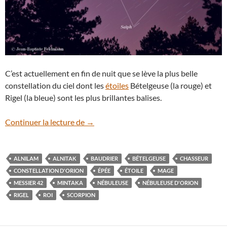
C’est actuellement en fin de nuit que se lève la plus belle
constellation du ciel dont les
étoiles
Bételgeuse (la rouge) et
Rigel (la bleue) sont les plus brillantes balises.
La constellation d’Orion
Continuer la lecture de
→
ALNILAM
ALNITAK
BAUDRIER
BÉTELGEUSE
CHASSEUR
CONSTELLATION D'ORION
ÉPÉE
ÉTOILE
MAGE
MESSIER 42
MINTAKA
NÉBULEUSE
NÉBULEUSE D'ORION
RIGEL
ROI
SCORPION