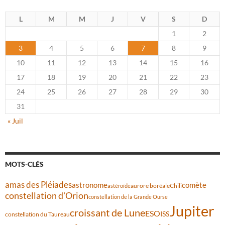
L
M
M
J
V
S
D
1
2
3
4
5
6
7
8
9
10
11
12
13
14
15
16
17
18
19
20
21
22
23
24
25
26
27
28
29
30
31
« Juil
MOTS-CLÉS
amas des Pléiades
comète
astronome
aurore boréale
astéroïde
Chili
constellation d'Orion
constellation de la Grande Ourse
Jupiter
croissant de Lune
ESO
ISS
constellation du Taureau