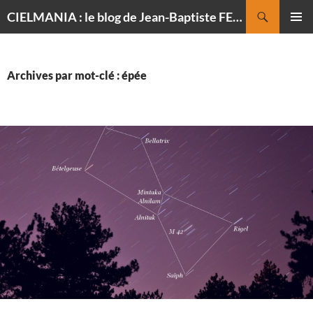
Recherche
CIELMANIA : le blog de Jean-Baptiste FELDMANN, photographe du ciel
ALLER
MENU
AU
PRINCI
CONTENU
Archives par mot-clé : épée