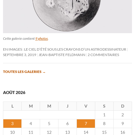
Cette galerie contient
9 photos
.
EN IMAGES : LE CIEL D’ÉTÉ SOUS LES CRAYONS D’UN ASTRODESSINATEUR
SEPTEMBRE 3, 2019
JEAN-BAPTISTE FELDMANN
2 COMMENTAIRES
TOUTES LES GALERIES
→
AOÛT 2026
L
M
M
J
V
S
D
1
2
3
4
5
6
7
8
9
10
11
12
13
14
15
16