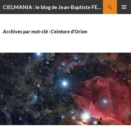
Recherche
CIELMANIA : le blog de Jean-Baptiste FELDMANN, photographe du ciel
ALLER
MENU
AU
PRINCI
CONTENU
Archives par mot-clé : Ceinture d’Orion