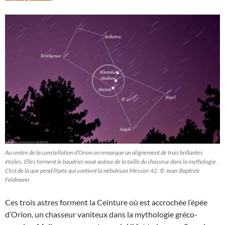
Au centre de la constellation d’Orion on remarque un alignement de trois brillantes
étoiles. Elles forment le baudrier noué autour de la taille du chasseur dans la mythologie.
C’est de là que pend l’épée qui contient la nébuleuse Messier 42. © Jean-Baptiste
Feldmann
Ces trois astres forment la Ceinture où est accrochée l’épée
d’Orion, un chasseur vaniteux dans la mythologie gréco-