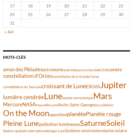
17
18
19
20
21
22
23
24
25
26
27
28
29
30
31
« Juil
MOTS-CLÉS
amas des Pléiades
comète
astronome
aurore boréale
astéroïde
Chili
constellation d'Orion
constellation de la Grande Ourse
Jupiter
croissant de Lune
ESO
ISS
constellation du Taureau
Lune
Mars
lumière cendrée
lunette astronomique
Mercure
NASA
Nuits-Saint-Georges
Nouvelle Lune
occultation
On the Moon
planète
Planète rouge
opposition
Saturne
Soleil
Pleine Lune
pollution lumineuse
Système solaire
tache solaire
Station spatiale internationale
Séléné
Super Lune