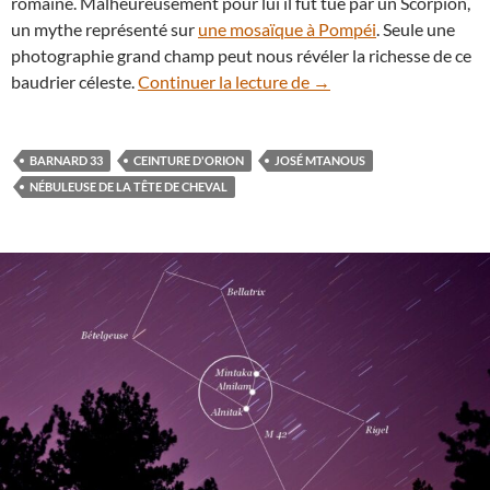
romaine. Malheureusement pour lui il fut tué par un Scorpion,
un mythe représenté sur
une mosaïque à Pompéi
. Seule une
photographie grand champ peut nous révéler la richesse de ce
Vertigineux panorama d
baudrier céleste.
Continuer la lecture de
→
BARNARD 33
CEINTURE D'ORION
JOSÉ MTANOUS
NÉBULEUSE DE LA TÊTE DE CHEVAL