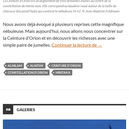
La Ceinture d’Orion est un alignement de trois brillantes étoiles au centre de la
constellation du même nom. Elle correspond au baudrier noué autour de la taille du
chasseur d’où pend l’épée qui contient la nébuleuse M 42. © Jean-Baptiste Feldmann
Nous avons déjà évoqué à plusieurs reprises cette magnifique
nébuleuse. Mais aujourd’hui, nous allons nous concentrer sur
la Ceinture d’Orion et en découvrir les richesses avec une
Le ciel aux jume
simple paire de jumelles.
Continuer la lecture de
→
ALNILAM
ALNITAK
CEINTURE D'ORION
CONSTELLATION D'ORION
MINTAKA
GALERIES