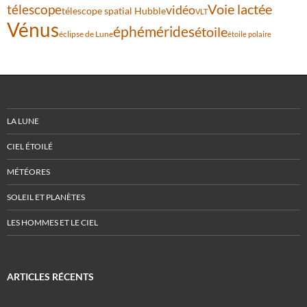
Voie lactée
télescope
vidéo
télescope spatial Hubble
VLT
Vénus
éphémérides
étoile
éclipse de Lune
étoile polaire
LA LUNE
CIEL ÉTOILÉ
MÉTÉORES
SOLEIL ET PLANÈTES
LES HOMMES ET LE CIEL
ARTICLES RÉCENTS