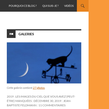
ALLER AU CONTENU
POURQUOI CE BLOG ?
QUI SUIS-JE ?
VIDÉOS
GALERIES
Cette galerie contient
27 photos
.
2019 : LES IMAGES DU CIEL QUE VOUS AVEZ (PEUT-
ÊTRE) MANQUÉES
DÉCEMBRE 30, 2019
JEAN-
BAPTISTE FELDMANN
11 COMMENTAIRES