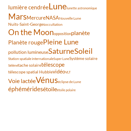
Lune
lumière cendrée
lunette astronomique
Mars
Mercure
NASA
Nouvelle Lune
Nuits-Saint-Georges
occultation
On the Moon
planète
opposition
Pleine Lune
Planète rouge
Saturne
Soleil
pollution lumineuse
Système solaire
Station spatiale internationale
Super Lune
télescope
tache solaire
Séléné
vidéo
télescope spatial Hubble
VLT
Vénus
Voie lactée
éclipse de Lune
éphémérides
étoile
étoile polaire