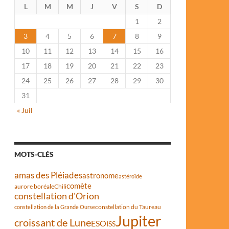
L
M
M
J
V
S
D
1
2
3
4
5
6
7
8
9
10
11
12
13
14
15
16
17
18
19
20
21
22
23
24
25
26
27
28
29
30
31
« Juil
MOTS-CLÉS
amas des Pléiades
astronome
astéroïde
comète
aurore boréale
Chili
constellation d'Orion
constellation du Taureau
constellation de la Grande Ourse
Jupiter
croissant de Lune
ESO
ISS