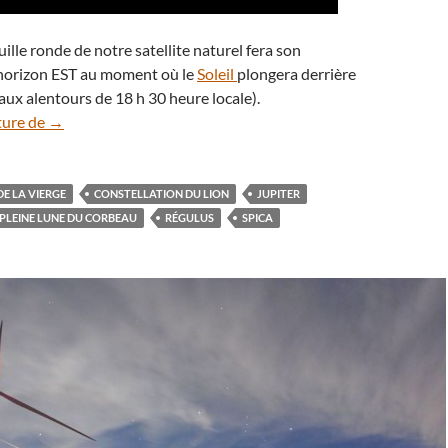
ille ronde de notre satellite naturel fera son
l’horizon EST au moment où le
Soleil
plongera derrière
(aux alentours de 18 h 30 heure locale).
23 mars : admirez la Pleine Lune du corbeau
ture de
→
E LA VIERGE
CONSTELLATION DU LION
JUPITER
PLEINE LUNE DU CORBEAU
RÉGULUS
SPICA