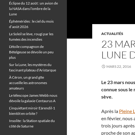
Éclipse du 12 août : un avion de
la NASA dans l’ombre de la
Lune
Éphémérides : le ciel du mois
d’août 2026
ACTUALITÉS
Le Soleil se lève, rougi par les
fumées des incendies
23 MAR
L’étoile compagnon de
LUNE 
Bételgeuse se dévoile un peu
plus
Sur la Lune, les mystères du
MARS 22, 2016
fascinant plateau d’Aristarque
À Céron, un grand gîte
Le 23 mars nous 
accueille les astronomes
amateurs
connue sous le 
Le télescope James Webb nous
sève.
dévoile la galaxie Centaurus A
L’inquiétant miroir Eärendil-1
Après la
Pleine 
bientôt en orbite ?
en février, nous
Insolite : la Station spatiale du
trois jours aprè
côté de Saturne
proche de son ap