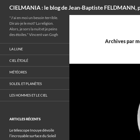
Recherche
CIELMANIA : le blog de Jean-Baptiste FELDMANN, p
"J'ai en moi un besoin terrible.
Dirais-je le mot? La religion.
Alors, je sors la nuit et je peins
des étoiles." Vincent van Gogh
Archives par mo
LA LUNE
CIEL ÉTOILÉ
MÉTÉORES
SOLEIL ET PLANÈTES
LES HOMMES ET LE CIEL
ARTICLES RÉCENTS
Le télescope Inouye dévoile
l’incroyable surface du Soleil