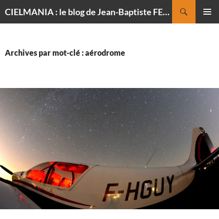
Recherche
CIELMANIA : le blog de Jean-Baptiste FELDMANN, photographe du ciel
ALLER
MENU
AU
PRINCI
CONTENU
Archives par mot-clé : aérodrome