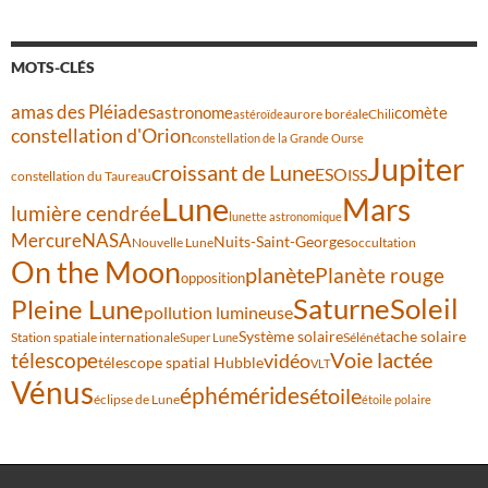
MOTS-CLÉS
amas des Pléiades
comète
astronome
aurore boréale
astéroïde
Chili
constellation d'Orion
constellation de la Grande Ourse
Jupiter
croissant de Lune
ESO
ISS
constellation du Taureau
Lune
Mars
lumière cendrée
lunette astronomique
Mercure
NASA
Nuits-Saint-Georges
Nouvelle Lune
occultation
On the Moon
planète
Planète rouge
opposition
Saturne
Soleil
Pleine Lune
pollution lumineuse
Système solaire
tache solaire
Station spatiale internationale
Séléné
Super Lune
Voie lactée
télescope
vidéo
télescope spatial Hubble
VLT
Vénus
éphémérides
étoile
éclipse de Lune
étoile polaire