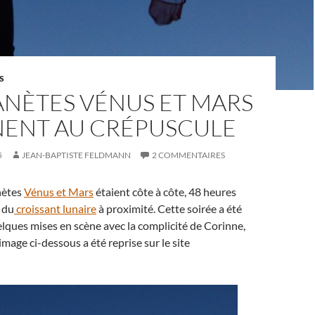
S
ANÈTES VÉNUS ET MARS
NENT AU CRÉPUSCULE
5
JEAN-BAPTISTE FELDMANN
2 COMMENTAIRES
anètes
Vénus et Mars
étaient côte à côte, 48 heures
 du
croissant lunaire
à proximité. Cette soirée a été
elques mises en scène avec la complicité de Corinne,
mage ci-dessous a été reprise sur le site