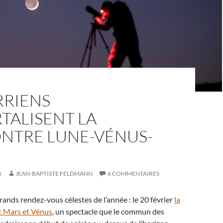
RRIENS
TALISENT LA
NTRE LUNE-VÉNUS-
5
JEAN-BAPTISTE FELDMANN
6 COMMENTAIRES
grands rendez-vous célestes de l’année : le 20 février
la
ec Mars et Vénus
, un spectacle que le commun des