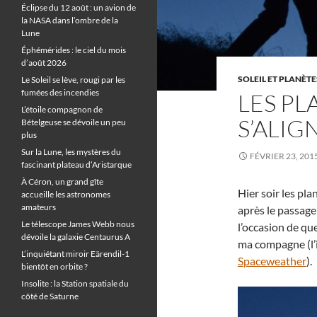
Éclipse du 12 août : un avion de
la NASA dans l’ombre de la
Lune
Éphémérides : le ciel du mois
d’août 2026
SOLEIL ET PLANÈTE
Le Soleil se lève, rougi par les
fumées des incendies
LES PL
L’étoile compagnon de
S’ALIG
Bételgeuse se dévoile un peu
plus
Sur la Lune, les mystères du
FÉVRIER 23, 201
fascinant plateau d’Aristarque
À Céron, un grand gîte
Hier soir les pl
accueille les astronomes
amateurs
après le passage
Le télescope James Webb nous
l’occasion de qu
dévoile la galaxie Centaurus A
ma compagne (l’i
L’inquiétant miroir Eärendil-1
Spaceweather
).
bientôt en orbite ?
Insolite : la Station spatiale du
côté de Saturne