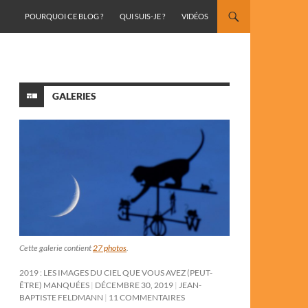
ALLER AU CONTENU
POURQUOI CE BLOG ?
QUI SUIS-JE ?
VIDÉOS
GALERIES
Cette galerie contient
27 photos
.
2019 : LES IMAGES DU CIEL QUE VOUS AVEZ (PEUT-
ÊTRE) MANQUÉES
DÉCEMBRE 30, 2019
JEAN-
BAPTISTE FELDMANN
11 COMMENTAIRES