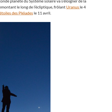
onde planète du Système solaire va s’éloigner de la
remontant le long de l’écliptique, frôlant
Uranus
le 4
étoiles des Pléiades
le 11 avril.