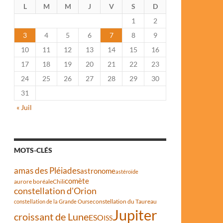
L
M
M
J
V
S
D
1
2
3
4
5
6
7
8
9
10
11
12
13
14
15
16
17
18
19
20
21
22
23
24
25
26
27
28
29
30
31
« Juil
MOTS-CLÉS
amas des Pléiades
astronome
astéroïde
comète
aurore boréale
Chili
constellation d'Orion
constellation du Taureau
constellation de la Grande Ourse
Jupiter
croissant de Lune
ESO
ISS