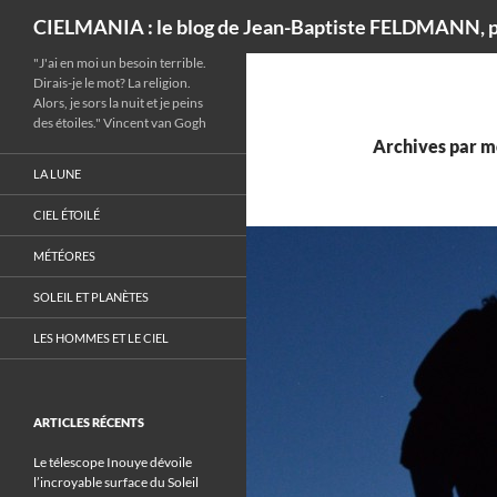
Recherche
CIELMANIA : le blog de Jean-Baptiste FELDMANN, p
"J'ai en moi un besoin terrible.
Dirais-je le mot? La religion.
Alors, je sors la nuit et je peins
des étoiles." Vincent van Gogh
Archives par mo
LA LUNE
CIEL ÉTOILÉ
MÉTÉORES
SOLEIL ET PLANÈTES
LES HOMMES ET LE CIEL
ARTICLES RÉCENTS
Le télescope Inouye dévoile
l’incroyable surface du Soleil