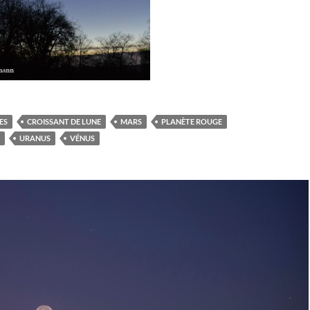
ES
CROISSANT DE LUNE
MARS
PLANÈTE ROUGE
URANUS
VÉNUS