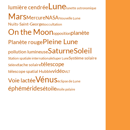
Lune
lumière cendrée
lunette astronomique
Mars
Mercure
NASA
Nouvelle Lune
Nuits-Saint-Georges
occultation
On the Moon
planète
opposition
Pleine Lune
Planète rouge
Saturne
Soleil
pollution lumineuse
Système solaire
Station spatiale internationale
Super Lune
télescope
tache solaire
Séléné
vidéo
télescope spatial Hubble
VLT
Vénus
Voie lactée
éclipse de Lune
éphémérides
étoile
étoile polaire