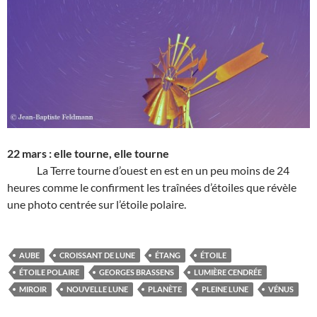
22 mars : elle tourne, elle tourne
La Terre tourne d’ouest en est en un peu moins de 24
heures comme le confirment les traînées d’étoiles que révèle
une photo centrée sur l’étoile polaire.
AUBE
CROISSANT DE LUNE
ÉTANG
ÉTOILE
ÉTOILE POLAIRE
GEORGES BRASSENS
LUMIÈRE CENDRÉE
MIROIR
NOUVELLE LUNE
PLANÈTE
PLEINE LUNE
VÉNUS