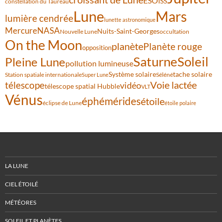
ESO
ISS
constellation du Taureau
Lune
Mars
lumière cendrée
lunette astronomique
Mercure
NASA
Nuits-Saint-Georges
Nouvelle Lune
occultation
On the Moon
planète
Planète rouge
opposition
Saturne
Soleil
Pleine Lune
pollution lumineuse
Système solaire
tache solaire
Station spatiale internationale
Séléné
Super Lune
Voie lactée
télescope
vidéo
télescope spatial Hubble
VLT
Vénus
éphémérides
étoile
éclipse de Lune
étoile polaire
LA LUNE
CIEL ÉTOILÉ
MÉTÉORES
SOLEIL ET PLANÈTES