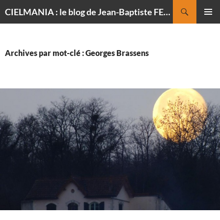
Recherche
CIELMANIA : le blog de Jean-Baptiste FELDMANN, photographe du ciel
ALLER
MENU
AU
PRINCI
CONTENU
Archives par mot-clé : Georges Brassens