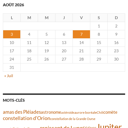
AOÛT 2026
L
M
M
J
V
S
D
1
2
3
4
5
6
7
8
9
10
11
12
13
14
15
16
17
18
19
20
21
22
23
24
25
26
27
28
29
30
31
« Juil
MOTS-CLÉS
amas des Pléiades
comète
astronome
aurore boréale
astéroïde
Chili
constellation d'Orion
constellation de la Grande Ourse
Jupiter
croissant de Lune