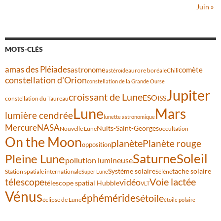
Juin »
MOTS-CLÉS
amas des Pléiades
comète
astronome
aurore boréale
astéroïde
Chili
constellation d'Orion
constellation de la Grande Ourse
Jupiter
croissant de Lune
ESO
ISS
constellation du Taureau
Lune
Mars
lumière cendrée
lunette astronomique
Mercure
NASA
Nuits-Saint-Georges
Nouvelle Lune
occultation
On the Moon
planète
Planète rouge
opposition
Saturne
Soleil
Pleine Lune
pollution lumineuse
Système solaire
tache solaire
Station spatiale internationale
Séléné
Super Lune
Voie lactée
télescope
vidéo
télescope spatial Hubble
VLT
Vénus
éphémérides
étoile
éclipse de Lune
étoile polaire