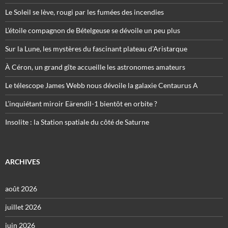
Le Soleil se lève, rougi par les fumées des incendies
L’étoile compagnon de Bételgeuse se dévoile un peu plus
Sur la Lune, les mystères du fascinant plateau d’Aristarque
À Céron, un grand gîte accueille les astronomes amateurs
Le télescope James Webb nous dévoile la galaxie Centaurus A
L’inquiétant miroir Eärendil-1 bientôt en orbite ?
Insolite : la Station spatiale du côté de Saturne
ARCHIVES
août 2026
juillet 2026
juin 2026