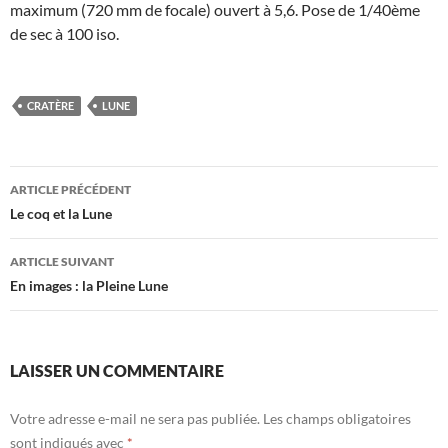
maximum (720 mm de focale) ouvert à 5,6. Pose de 1/40ème
de sec à 100 iso.
CRATÈRE
LUNE
Navigation
ARTICLE PRÉCÉDENT
des
Le coq et la Lune
articles
ARTICLE SUIVANT
En images : la Pleine Lune
LAISSER UN COMMENTAIRE
Votre adresse e-mail ne sera pas publiée.
Les champs obligatoires
sont indiqués avec
*