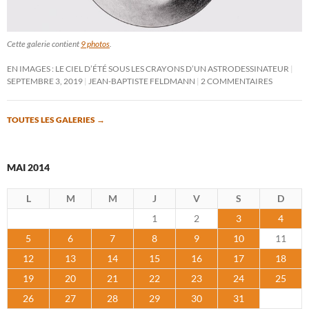
Cette galerie contient
9 photos
.
EN IMAGES : LE CIEL D’ÉTÉ SOUS LES CRAYONS D’UN ASTRODESSINATEUR
SEPTEMBRE 3, 2019
JEAN-BAPTISTE FELDMANN
2 COMMENTAIRES
TOUTES LES GALERIES
→
MAI 2014
L
M
M
J
V
S
D
1
2
3
4
5
6
7
8
9
10
11
12
13
14
15
16
17
18
19
20
21
22
23
24
25
26
27
28
29
30
31