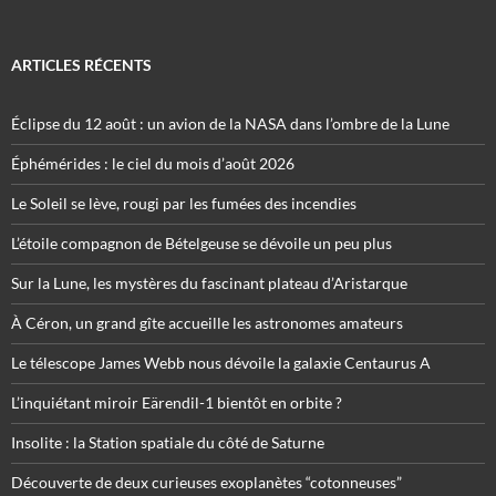
ARTICLES RÉCENTS
Éclipse du 12 août : un avion de la NASA dans l’ombre de la Lune
Éphémérides : le ciel du mois d’août 2026
Le Soleil se lève, rougi par les fumées des incendies
L’étoile compagnon de Bételgeuse se dévoile un peu plus
Sur la Lune, les mystères du fascinant plateau d’Aristarque
À Céron, un grand gîte accueille les astronomes amateurs
Le télescope James Webb nous dévoile la galaxie Centaurus A
L’inquiétant miroir Eärendil-1 bientôt en orbite ?
Insolite : la Station spatiale du côté de Saturne
Découverte de deux curieuses exoplanètes “cotonneuses”