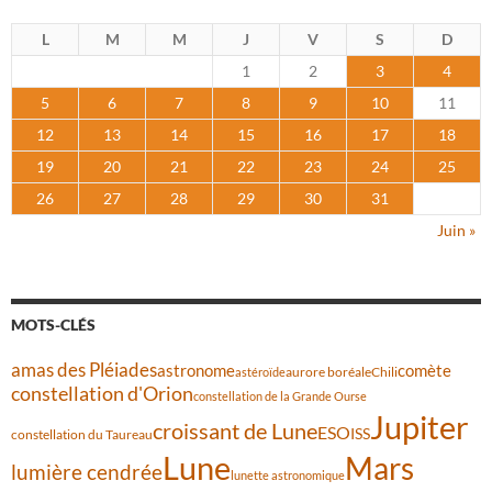
L
M
M
J
V
S
D
1
2
3
4
5
6
7
8
9
10
11
12
13
14
15
16
17
18
19
20
21
22
23
24
25
26
27
28
29
30
31
Juin »
MOTS-CLÉS
amas des Pléiades
comète
astronome
aurore boréale
astéroïde
Chili
constellation d'Orion
constellation de la Grande Ourse
Jupiter
croissant de Lune
ESO
ISS
constellation du Taureau
Lune
Mars
lumière cendrée
lunette astronomique