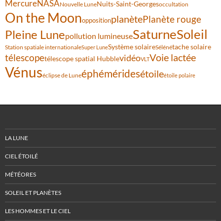
Mercure
NASA
Nuits-Saint-Georges
Nouvelle Lune
occultation
On the Moon
planète
Planète rouge
opposition
Saturne
Soleil
Pleine Lune
pollution lumineuse
Système solaire
tache solaire
Station spatiale internationale
Séléné
Super Lune
Voie lactée
télescope
vidéo
télescope spatial Hubble
VLT
Vénus
éphémérides
étoile
éclipse de Lune
étoile polaire
LA LUNE
CIEL ÉTOILÉ
MÉTÉORES
SOLEIL ET PLANÈTES
LES HOMMES ET LE CIEL