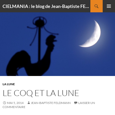
Recherche
CIELMANIA : le blog de Jean-Baptiste FELDMANN, photographe du ciel
ALLER
MENU
AU
PRINCI
CONTENU
LA LUNE
LE COQ ET LA LUNE
MAI 5, 2014
JEAN-BAPTISTE FELDMANN
LAISSER UN
COMMENTAIRE