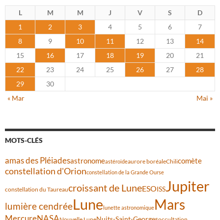
L
M
M
J
V
S
D
1
2
3
4
5
6
7
8
9
10
11
12
13
14
15
16
17
18
19
20
21
22
23
24
25
26
27
28
29
30
« Mar
Mai »
MOTS-CLÉS
amas des Pléiades
comète
astronome
aurore boréale
astéroïde
Chili
constellation d'Orion
constellation de la Grande Ourse
Jupiter
croissant de Lune
ESO
ISS
constellation du Taureau
Lune
Mars
lumière cendrée
lunette astronomique
Mercure
NASA
Nuits-Saint-Georges
Nouvelle Lune
occultation