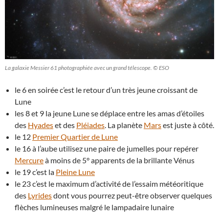
La galaxie Messier 61 photographiée avec un grand télescope. © ESO
le 6 en soirée c’est le retour d’un très jeune croissant de
Lune
les 8 et 9 la jeune Lune se déplace entre les amas d’étoiles
des
Hyades
et des
Pléiades
. La planète
Mars
est juste à côté.
le 12
Premier Quartier de Lune
le 16 à l’aube utilisez une paire de jumelles pour repérer
Mercure
à moins de 5° apparents de la brillante Vénus
le 19 c’est la
Pleine Lune
le 23 c’est le maximum d’activité de l’essaim météoritique
des
Lyrides
dont vous pourrez peut-être observer quelques
flèches lumineuses malgré le lampadaire lunaire