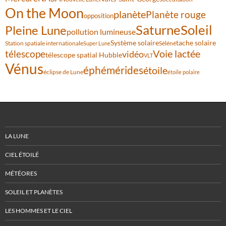
On the Moon
planète
Planète rouge
opposition
Saturne
Soleil
Pleine Lune
pollution lumineuse
Système solaire
tache solaire
Station spatiale internationale
Séléné
Super Lune
Voie lactée
télescope
vidéo
télescope spatial Hubble
VLT
Vénus
éphémérides
étoile
éclipse de Lune
étoile polaire
LA LUNE
CIEL ÉTOILÉ
MÉTÉORES
SOLEIL ET PLANÈTES
LES HOMMES ET LE CIEL