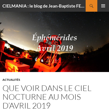
Recherche
CIELMANIA : le blog de Jean-Baptiste FELDMANN, photographe du ciel
ALLER
MENU
AU
PRINCI
CONTENU
ACTUALITÉS
QUE VOIR DANS LE CIEL
NOCTURNE AU MOIS
D’AVRIL 2019