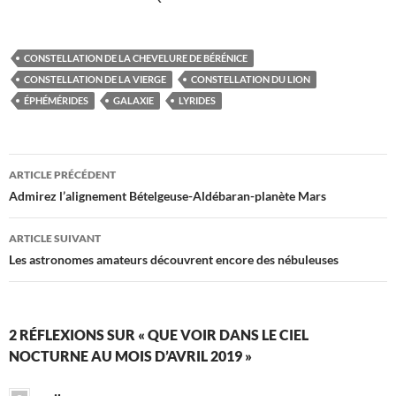
CONSTELLATION DE LA CHEVELURE DE BÉRÉNICE
CONSTELLATION DE LA VIERGE
CONSTELLATION DU LION
ÉPHÉMÉRIDES
GALAXIE
LYRIDES
Navigation
ARTICLE PRÉCÉDENT
des
Admirez l’alignement Bételgeuse-Aldébaran-planète Mars
articles
ARTICLE SUIVANT
Les astronomes amateurs découvrent encore des nébuleuses
2 RÉFLEXIONS SUR « QUE VOIR DANS LE CIEL
NOCTURNE AU MOIS D’AVRIL 2019 »