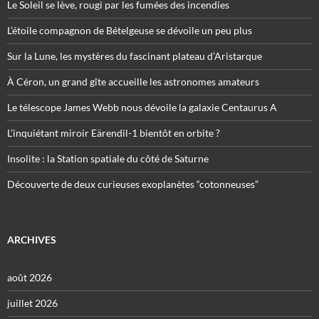
Le Soleil se lève, rougi par les fumées des incendies
L’étoile compagnon de Bételgeuse se dévoile un peu plus
Sur la Lune, les mystères du fascinant plateau d’Aristarque
À Céron, un grand gîte accueille les astronomes amateurs
Le télescope James Webb nous dévoile la galaxie Centaurus A
L’inquiétant miroir Eärendil-1 bientôt en orbite ?
Insolite : la Station spatiale du côté de Saturne
Découverte de deux curieuses exoplanètes “cotonneuses”
ARCHIVES
août 2026
juillet 2026