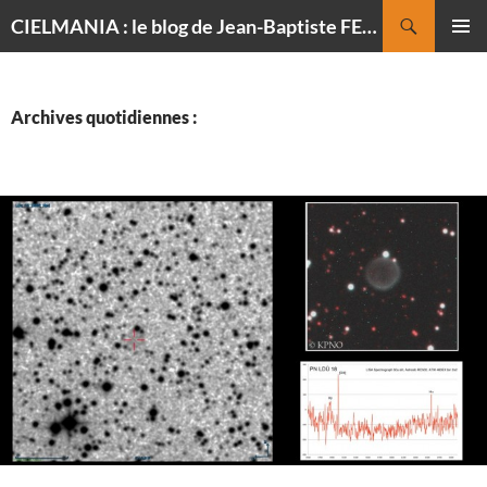
Recherche
CIELMANIA : le blog de Jean-Baptiste FELDMANN, photographe du ciel
ALLER
MENU
AU
PRINCI
CONTENU
Archives quotidiennes :