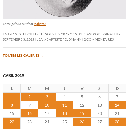
Cette galerie contient
9 photos
.
EN IMAGES : LE CIEL D’ÉTÉ SOUS LES CRAYONS D’UN ASTRODESSINATEUR
SEPTEMBRE 3, 2019
JEAN-BAPTISTE FELDMANN
2 COMMENTAIRES
TOUTES LES GALERIES
→
AVRIL 2019
L
M
M
J
V
S
D
1
2
3
4
5
6
7
8
9
10
11
12
13
14
15
16
17
18
19
20
21
22
23
24
25
26
27
28