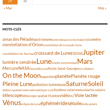
29
30
« Mar
Mai »
MOTS-CLÉS
amas des Pléiades
comète
astronome
aurore boréale
astéroïde
Chili
constellation d'Orion
constellation de la Grande Ourse
Jupiter
croissant de Lune
ESO
ISS
constellation du Taureau
Lune
Mars
lumière cendrée
lunette astronomique
Mercure
NASA
Nuits-Saint-Georges
Nouvelle Lune
occultation
On the Moon
planète
Planète rouge
opposition
Saturne
Soleil
Pleine Lune
pollution lumineuse
Système solaire
tache solaire
Station spatiale internationale
Séléné
Super Lune
Voie lactée
télescope
vidéo
télescope spatial Hubble
VLT
Vénus
éphémérides
étoile
éclipse de Lune
étoile polaire