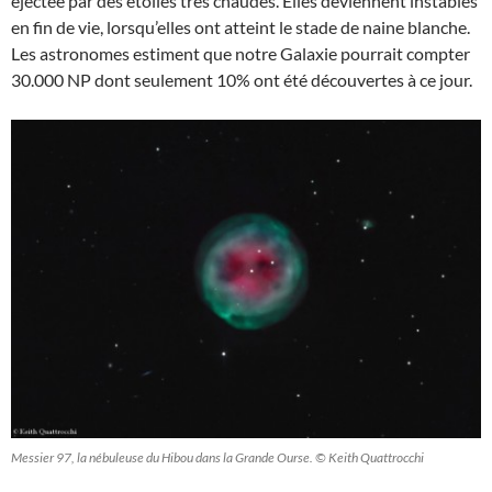
éjectée par des étoiles très chaudes. Elles deviennent instables
en fin de vie, lorsqu’elles ont atteint le stade de naine blanche.
Les astronomes estiment que notre Galaxie pourrait compter
30.000 NP dont seulement 10% ont été découvertes à ce jour.
Messier 97, la nébuleuse du Hibou dans la Grande Ourse. © Keith Quattrocchi