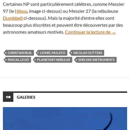
Certaines NP sont particulièrement célèbres, comme Messier
97 (le
Hibou
, image ci-dessus) ou Messier 27 (la nébuleuse
Dumbbell
ci-dessous). Mais la majorité d’entre elles sont
beaucoup plus discrètes et peuvent être découvertes par des
Les astr
astronomes amateurs motivés.
Continuer la lecture de
→
CHRISTIAN BUIL
LIONEL MULATO
NICOLAS OUTTERS
PASCAL LE DÛ
PLANETARY NEBULAE
SHELYAK INSTRUMENTS
GALERIES