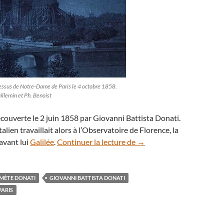
ssus de Notre-Dame de Paris le 4 octobre 1858.
uillemin et Ph. Benoist
couverte le 2 juin 1858 par Giovanni Battista Donati.
lien travaillait alors à l’Observatoire de Florence, la
1858 : la comète Donati 
 avant lui
Galilée
.
Continuer la lecture de
→
MÈTE DONATI
GIOVANNI BATTISTA DONATI
PARIS