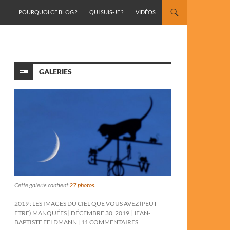
ALLER AU CONTENU
POURQUOI CE BLOG ?
QUI SUIS-JE ?
VIDÉOS
GALERIES
Cette galerie contient
27 photos
.
2019 : LES IMAGES DU CIEL QUE VOUS AVEZ (PEUT-
ÊTRE) MANQUÉES
DÉCEMBRE 30, 2019
JEAN-
BAPTISTE FELDMANN
11 COMMENTAIRES