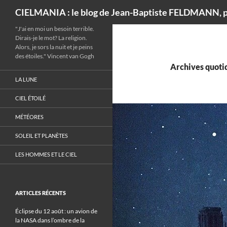
Recherche
CIELMANIA : le blog de Jean-Baptiste FELDMANN, p
"J'ai en moi un besoin terrible.
Dirais-je le mot? La religion.
Alors, je sors la nuit et je peins
des étoiles." Vincent van Gogh
Archives quotid
LA LUNE
CIEL ÉTOILÉ
MÉTÉORES
SOLEIL ET PLANÈTES
LES HOMMES ET LE CIEL
ARTICLES RÉCENTS
Éclipse du 12 août : un avion de
la NASA dans l’ombre de la