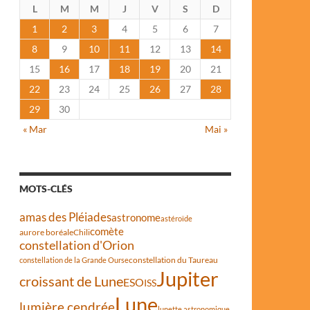
L
M
M
J
V
S
D
1
2
3
4
5
6
7
8
9
10
11
12
13
14
15
16
17
18
19
20
21
22
23
24
25
26
27
28
29
30
« Mar
Mai »
MOTS-CLÉS
amas des Pléiades
astronome
astéroïde
comète
aurore boréale
Chili
constellation d'Orion
constellation du Taureau
constellation de la Grande Ourse
Jupiter
croissant de Lune
ESO
ISS
Lune
lumière cendrée
lunette astronomique