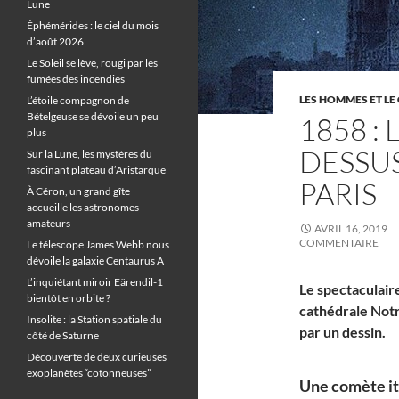
Lune
Éphémérides : le ciel du mois
d’août 2026
Le Soleil se lève, rougi par les
fumées des incendies
LES HOMMES ET LE 
L’étoile compagnon de
Bételgeuse se dévoile un peu
1858 :
plus
DESSU
Sur la Lune, les mystères du
fascinant plateau d’Aristarque
PARIS
À Céron, un grand gîte
accueille les astronomes
amateurs
AVRIL 16, 2019
COMMENTAIRE
Le télescope James Webb nous
dévoile la galaxie Centaurus A
L’inquiétant miroir Eärendil-1
Le spectaculair
bientôt en orbite ?
cathédrale Notr
Insolite : la Station spatiale du
par un dessin.
côté de Saturne
Découverte de deux curieuses
exoplanètes “cotonneuses”
Une comète it