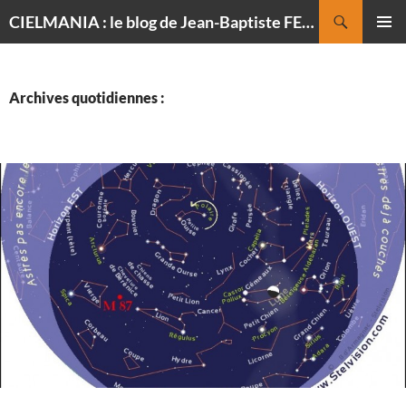
Recherche
CIELMANIA : le blog de Jean-Baptiste FELDMANN, photographe du ciel
ALLER
MENU
AU
PRINCI
CONTENU
Archives quotidiennes :