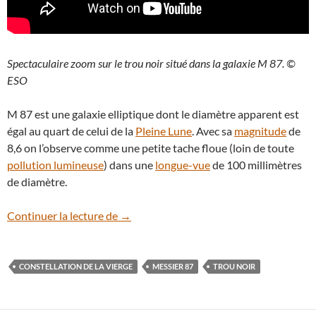
Spectaculaire zoom sur le trou noir situé dans la galaxie M 87. ©
ESO
M 87 est une galaxie elliptique dont le diamètre apparent est
égal au quart de celui de la
Pleine Lune
. Avec sa
magnitude
de
8,6 on l’observe comme une petite tache floue (loin de toute
pollution lumineuse
) dans une
longue-vue
de 100 millimètres
de diamètre.
Comment repérer ce soir M 87, la galaxie 
Continuer la lecture de
→
CONSTELLATION DE LA VIERGE
MESSIER 87
TROU NOIR