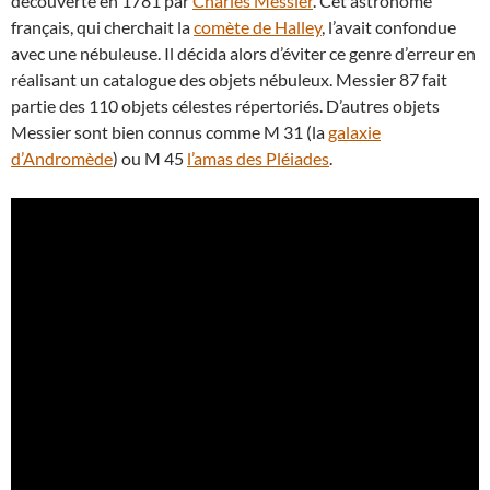
découverte en 1781 par
Charles Messier
. Cet astronome
français, qui cherchait la
comète de Halley
, l’avait confondue
avec une nébuleuse. Il décida alors d’éviter ce genre d’erreur en
réalisant un catalogue des objets nébuleux. Messier 87 fait
partie des 110 objets célestes répertoriés. D’autres objets
Messier sont bien connus comme M 31 (la
galaxie
d’Andromède
) ou M 45
l’amas des Pléiades
.