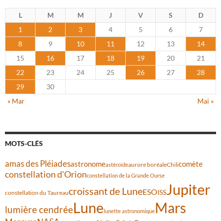
L
M
M
J
V
S
D
1
2
3
4
5
6
7
8
9
10
11
12
13
14
15
16
17
18
19
20
21
22
23
24
25
26
27
28
29
30
« Mar
Mai »
MOTS-CLÉS
amas des Pléiades
comète
astronome
aurore boréale
astéroïde
Chili
constellation d'Orion
constellation de la Grande Ourse
Jupiter
croissant de Lune
ESO
ISS
constellation du Taureau
Lune
Mars
lumière cendrée
lunette astronomique