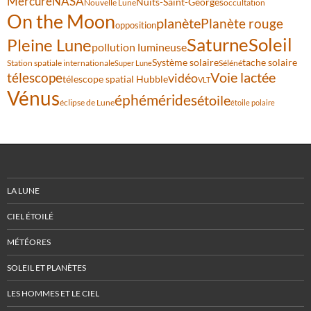
Mercure
NASA
Nuits-Saint-Georges
Nouvelle Lune
occultation
On the Moon
planète
Planète rouge
opposition
Saturne
Soleil
Pleine Lune
pollution lumineuse
Système solaire
tache solaire
Station spatiale internationale
Séléné
Super Lune
Voie lactée
télescope
vidéo
télescope spatial Hubble
VLT
Vénus
éphémérides
étoile
éclipse de Lune
étoile polaire
LA LUNE
CIEL ÉTOILÉ
MÉTÉORES
SOLEIL ET PLANÈTES
LES HOMMES ET LE CIEL