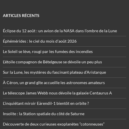
ARTICLES RÉCENTS
Éclipse du 12 août : un avion de la NASA dans l’ombre de la Lune
Éphémérides : le ciel du mois d’août 2026
Le Soleil se lève, rougi par les fumées des incendies
L’étoile compagnon de Bételgeuse se dévoile un peu plus
Sur la Lune, les mystères du fascinant plateau d’Aristarque
À Céron, un grand gîte accueille les astronomes amateurs
Le télescope James Webb nous dévoile la galaxie Centaurus A
L’inquiétant miroir Eärendil-1 bientôt en orbite ?
Insolite : la Station spatiale du côté de Saturne
Découverte de deux curieuses exoplanètes “cotonneuses”