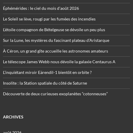
Éphémérides : le ciel du mois d’août 2026
Le Soleil se lève, rougi par les fumées des incendies
L’étoile compagnon de Bételgeuse se dévoile un peu plus
Sur la Lune, les mystères du fascinant plateau d’Aristarque
À Céron, un grand gîte accueille les astronomes amateurs
Le télescope James Webb nous dévoile la galaxie Centaurus A
L’inquiétant miroir Eärendil-1 bientôt en orbite ?
Insolite : la Station spatiale du côté de Saturne
Découverte de deux curieuses exoplanètes “cotonneuses”
ARCHIVES
août 2026