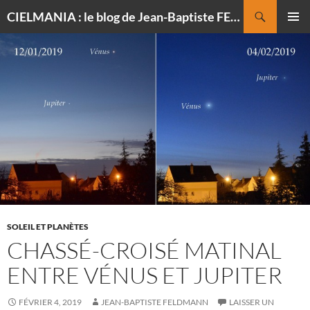
Recherche
CIELMANIA : le blog de Jean-Baptiste FELDMANN, photographe du ciel
ALLER
MENU
AU
PRINCI
CONTENU
SOLEIL ET PLANÈTES
CHASSÉ-CROISÉ MATINAL
ENTRE VÉNUS ET JUPITER
FÉVRIER 4, 2019
JEAN-BAPTISTE FELDMANN
LAISSER UN