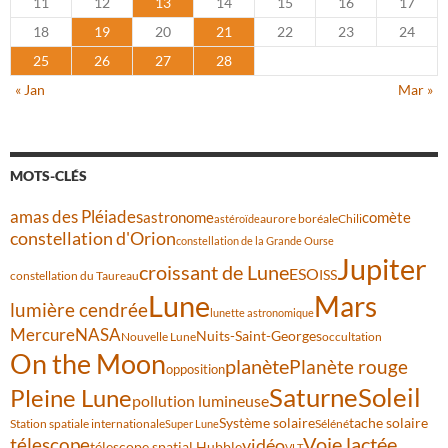
11
12
13
14
15
16
17
18
19
20
21
22
23
24
25
26
27
28
« Jan
Mar »
MOTS-CLÉS
amas des Pléiades
comète
astronome
aurore boréale
astéroïde
Chili
constellation d'Orion
constellation de la Grande Ourse
Jupiter
croissant de Lune
ESO
ISS
constellation du Taureau
Lune
Mars
lumière cendrée
lunette astronomique
Mercure
NASA
Nuits-Saint-Georges
Nouvelle Lune
occultation
On the Moon
planète
Planète rouge
opposition
Saturne
Soleil
Pleine Lune
pollution lumineuse
Système solaire
tache solaire
Station spatiale internationale
Séléné
Super Lune
Voie lactée
télescope
vidéo
télescope spatial Hubble
VLT