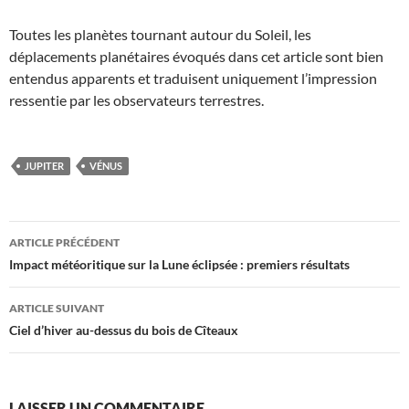
Toutes les planètes tournant autour du Soleil, les
déplacements planétaires évoqués dans cet article sont bien
entendus apparents et traduisent uniquement l’impression
ressentie par les observateurs terrestres.
JUPITER
VÉNUS
Navigation
ARTICLE PRÉCÉDENT
des
Impact météoritique sur la Lune éclipsée : premiers résultats
articles
ARTICLE SUIVANT
Ciel d’hiver au-dessus du bois de Cîteaux
LAISSER UN COMMENTAIRE