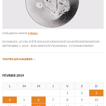
Cette galerie contient
9 photos
.
EN IMAGES : LE CIEL D’ÉTÉ SOUS LES CRAYONS D’UN ASTRODESSINATEUR
SEPTEMBRE 3, 2019
JEAN-BAPTISTE FELDMANN
2 COMMENTAIRES
TOUTES LES GALERIES
→
FÉVRIER 2019
L
M
M
J
V
S
D
1
2
3
4
5
6
7
8
9
10