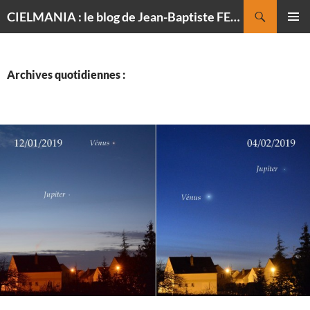
Recherche
CIELMANIA : le blog de Jean-Baptiste FELDMANN, photographe du ciel
ALLER
MENU
AU
PRINCI
CONTENU
Archives quotidiennes :