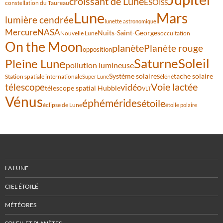
croissant de Lune
ESO
ISS
constellation du Taureau
Lune
Mars
lumière cendrée
lunette astronomique
Mercure
NASA
Nuits-Saint-Georges
Nouvelle Lune
occultation
On the Moon
planète
Planète rouge
opposition
Saturne
Soleil
Pleine Lune
pollution lumineuse
Système solaire
tache solaire
Station spatiale internationale
Séléné
Super Lune
Voie lactée
télescope
vidéo
télescope spatial Hubble
VLT
Vénus
éphémérides
étoile
éclipse de Lune
étoile polaire
LA LUNE
CIEL ÉTOILÉ
MÉTÉORES