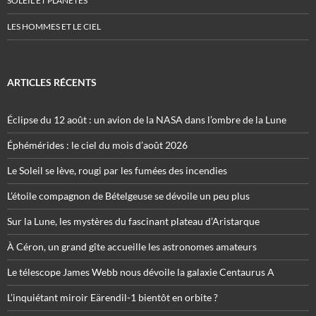
SOLEIL ET PLANÈTES
LES HOMMES ET LE CIEL
ARTICLES RÉCENTS
Éclipse du 12 août : un avion de la NASA dans l’ombre de la Lune
Éphémérides : le ciel du mois d’août 2026
Le Soleil se lève, rougi par les fumées des incendies
L’étoile compagnon de Bételgeuse se dévoile un peu plus
Sur la Lune, les mystères du fascinant plateau d’Aristarque
À Céron, un grand gîte accueille les astronomes amateurs
Le télescope James Webb nous dévoile la galaxie Centaurus A
L’inquiétant miroir Eärendil-1 bientôt en orbite ?