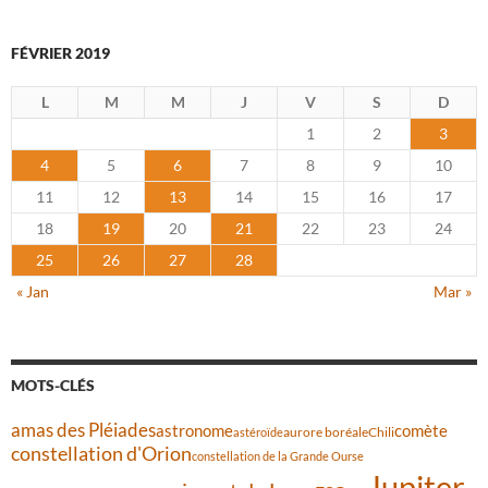
FÉVRIER 2019
L
M
M
J
V
S
D
1
2
3
4
5
6
7
8
9
10
11
12
13
14
15
16
17
18
19
20
21
22
23
24
25
26
27
28
« Jan
Mar »
MOTS-CLÉS
amas des Pléiades
comète
astronome
aurore boréale
astéroïde
Chili
constellation d'Orion
constellation de la Grande Ourse
Jupiter