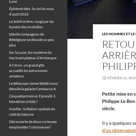
Lune
Éphémérides : le ciel du mois
d’août 2026
Le Soleil se lève, rougi par les
fumées des incendies
LES HOMMES ET LE 
L’étoile compagnon de
Bételgeuse se dévoile un peu
RETOUR
plus
ARRIÈR
Sur la Lune, les mystères du
fascinant plateau d’Aristarque
PHILIP
À Céron, un grand gîte
accueille les astronomes
amateurs
FÉVRIER 21, 201
Le télescope James Webb nous
dévoile la galaxie Centaurus A
Petite mise en s
L’inquiétant miroir Eärendil-1
Philippe Le Bon
bientôt en orbite ?
siècle.
Insolite : la Station spatiale du
côté de Saturne
Découverte de deux curieuses
Il y a quelques 
exoplanètes “cotonneuses”
d’un observatoir