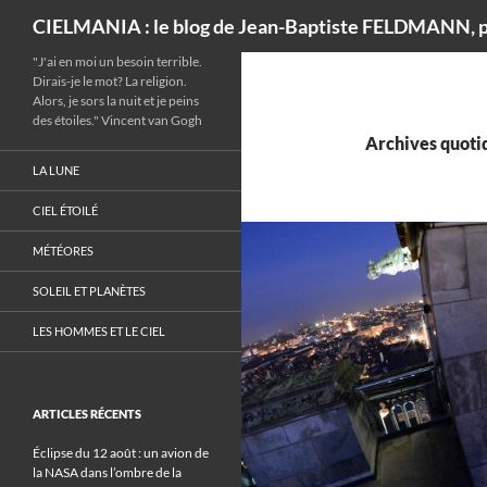
Recherche
CIELMANIA : le blog de Jean-Baptiste FELDMANN, p
"J'ai en moi un besoin terrible.
Dirais-je le mot? La religion.
Alors, je sors la nuit et je peins
des étoiles." Vincent van Gogh
Archives quotid
LA LUNE
CIEL ÉTOILÉ
MÉTÉORES
SOLEIL ET PLANÈTES
LES HOMMES ET LE CIEL
ARTICLES RÉCENTS
Éclipse du 12 août : un avion de
la NASA dans l’ombre de la