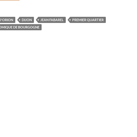
D'ORION
DIJON
JEAN FABAREL
PREMIER QUARTIER
NOMIQUE DE BOURGOGNE