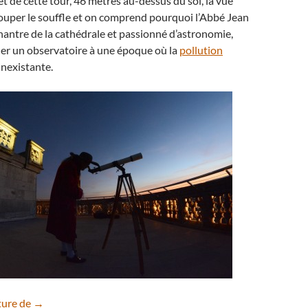
 de cette tour, 46 mètres au-dessus du sol, la vue
couper le souffle et on comprend pourquoi l’Abbé Jean
hantre de la cathédrale et passionné d’astronomie,
ller un observatoire à une époque où la
pollution
inexistante.
Retour deux siècles en arrière sur la Tour Philippe Le Bon
ture de
→