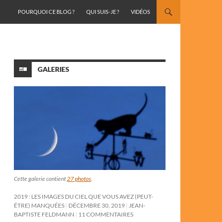
ALLER AU CONTENU
POURQUOI CE BLOG ?
QUI SUIS-JE ?
VIDÉOS
GALERIES
Cette galerie contient
27 photos
.
2019 : LES IMAGES DU CIEL QUE VOUS AVEZ (PEUT-
ÊTRE) MANQUÉES
DÉCEMBRE 30, 2019
JEAN-
BAPTISTE FELDMANN
11 COMMENTAIRES