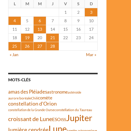
L
M
M
J
V
S
D
1
2
3
4
5
6
7
8
9
10
11
12
13
14
15
16
17
18
19
20
21
22
23
24
25
26
27
28
« Jan
Mar »
MOTS-CLÉS
amas des Pléiades
astronome
astéroïde
comète
aurore boréale
Chili
constellation d'Orion
constellation du Taureau
constellation de la Grande Ourse
Jupiter
croissant de Lune
ESO
ISS
Lune
lumière cendrée
lunette astronomique