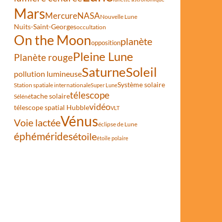
Mars
Mercure
NASA
Nouvelle Lune
Nuits-Saint-Georges
occultation
On the Moon
planète
opposition
Pleine Lune
Planète rouge
Saturne
Soleil
pollution lumineuse
Système solaire
Station spatiale internationale
Super Lune
télescope
tache solaire
Séléné
vidéo
télescope spatial Hubble
VLT
Vénus
Voie lactée
éclipse de Lune
éphémérides
étoile
étoile polaire