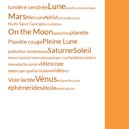
Lune
lumière cendrée
lunette astronomique
Mars
Mercure
NASA
Nouvelle Lune
Nuits-Saint-Georges
occultation
On the Moon
planète
opposition
Pleine Lune
Planète rouge
Saturne
Soleil
pollution lumineuse
Système solaire
Station spatiale internationale
Super Lune
télescope
tache solaire
Séléné
vidéo
télescope spatial Hubble
VLT
Vénus
Voie lactée
éclipse de Lune
éphémérides
étoile
étoile polaire