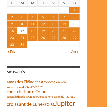
L
M
M
J
V
S
D
1
2
3
4
5
6
7
8
9
10
11
12
13
14
15
16
17
18
19
20
21
22
23
24
25
26
27
28
29
30
31
« Fév
Avr »
MOTS-CLÉS
amas des Pléiades
astronome
astéroïde
comète
aurore boréale
Chili
constellation d'Orion
constellation du Taureau
constellation de la Grande Ourse
Jupiter
croissant de Lune
ESO
ISS