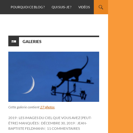
ALLER AU CONTENU
POURQUOI CE BLOG ?
QUI SUIS-JE ?
VIDÉOS
GALERIES
Cette galerie contient
27 photos
.
2019 : LES IMAGES DU CIEL QUE VOUS AVEZ (PEUT-
ÊTRE) MANQUÉES
DÉCEMBRE 30, 2019
JEAN-
BAPTISTE FELDMANN
11 COMMENTAIRES