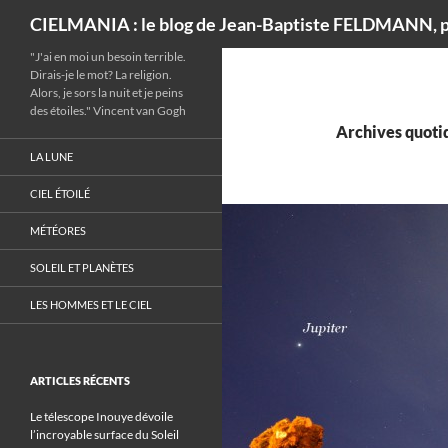
Recherche
CIELMANIA : le blog de Jean-Baptiste FELDMANN, p
"J'ai en moi un besoin terrible.
Dirais-je le mot? La religion.
Alors, je sors la nuit et je peins
des étoiles." Vincent van Gogh
Archives quotid
LA LUNE
CIEL ÉTOILÉ
MÉTÉORES
SOLEIL ET PLANÈTES
LES HOMMES ET LE CIEL
ARTICLES RÉCENTS
Le télescope Inouye dévoile
l’incroyable surface du Soleil