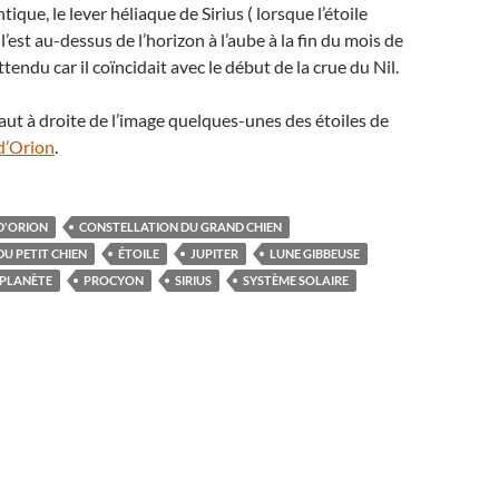
ique, le lever héliaque de Sirius ( lorsque l’étoile
 l’est au-dessus de l’horizon à l’aube à la fin du mois de
attendu car il coïncidait avec le début de la crue du Nil.
t à droite de l’image quelques-unes des étoiles de
 d’Orion
.
D'ORION
CONSTELLATION DU GRAND CHIEN
U PETIT CHIEN
ÉTOILE
JUPITER
LUNE GIBBEUSE
PLANÈTE
PROCYON
SIRIUS
SYSTÈME SOLAIRE