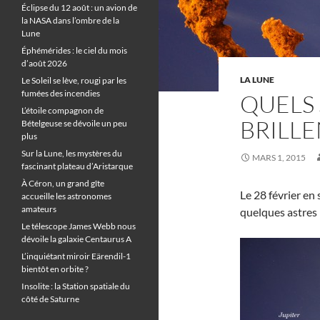
Éclipse du 12 août : un avion de
la NASA dans l’ombre de la
Lune
Éphémérides : le ciel du mois
d’août 2026
LA LUNE
Le Soleil se lève, rougi par les
fumées des incendies
QUELS 
L’étoile compagnon de
BRILLE
Bételgeuse se dévoile un peu
plus
Sur la Lune, les mystères du
MARS 1, 2015
fascinant plateau d’Aristarque
À Céron, un grand gîte
Le 28 février en 
accueille les astronomes
amateurs
quelques astres 
Le télescope James Webb nous
dévoile la galaxie Centaurus A
L’inquiétant miroir Eärendil-1
bientôt en orbite ?
Insolite : la Station spatiale du
côté de Saturne