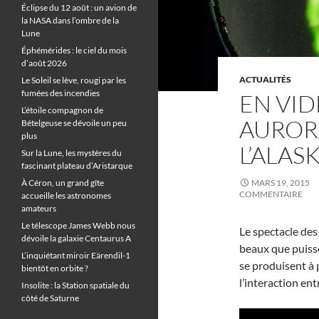
Éclipse du 12 août : un avion de
la NASA dans l’ombre de la
Lune
Éphémérides : le ciel du mois
d’août 2026
ACTUALITÉS
Le Soleil se lève, rougi par les
fumées des incendies
EN VID
L’étoile compagnon de
AUROR
Bételgeuse se dévoile un peu
plus
L’ALAS
Sur la Lune, les mystères du
fascinant plateau d’Aristarque
À Céron, un grand gîte
MARS 19, 2015
COMMENTAIRE
accueille les astronomes
amateurs
Le télescope James Webb nous
Le spectacle de
dévoile la galaxie Centaurus A
beaux que puisse
L’inquiétant miroir Eärendil-1
se produisent à 
bientôt en orbite ?
l’interaction ent
Insolite : la Station spatiale du
côté de Saturne