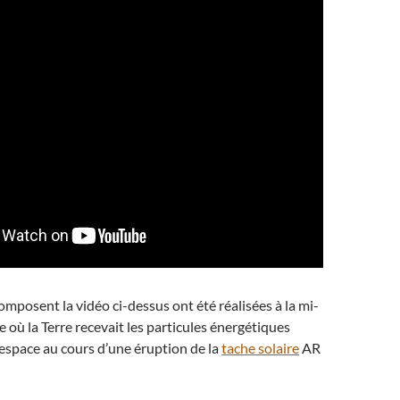
omposent la vidéo ci-dessus ont été réalisées à la mi-
ue où la Terre recevait les particules énergétiques
’espace au cours d’une éruption de la
tache solaire
AR