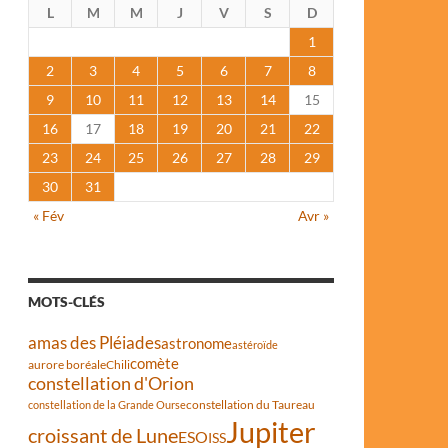
L
M
M
J
V
S
D
1
2
3
4
5
6
7
8
9
10
11
12
13
14
15
16
17
18
19
20
21
22
23
24
25
26
27
28
29
30
31
« Fév
Avr »
MOTS-CLÉS
amas des Pléiades
astronome
astéroïde
comète
aurore boréale
Chili
constellation d'Orion
constellation du Taureau
constellation de la Grande Ourse
Jupiter
croissant de Lune
ESO
ISS