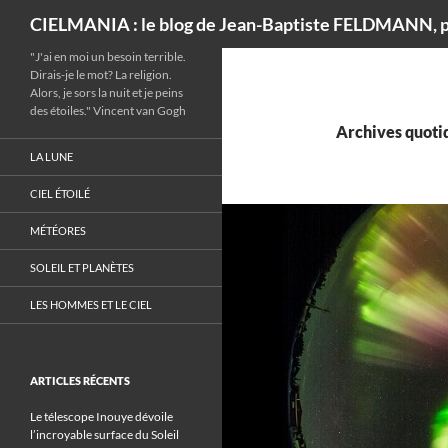
Recherche
CIELMANIA : le blog de Jean-Baptiste FELDMANN, p
"J'ai en moi un besoin terrible.
Dirais-je le mot? La religion.
Alors, je sors la nuit et je peins
des étoiles." Vincent van Gogh
Archives quotid
LA LUNE
CIEL ÉTOILÉ
MÉTÉORES
SOLEIL ET PLANÈTES
LES HOMMES ET LE CIEL
ARTICLES RÉCENTS
Le télescope Inouye dévoile
l’incroyable surface du Soleil