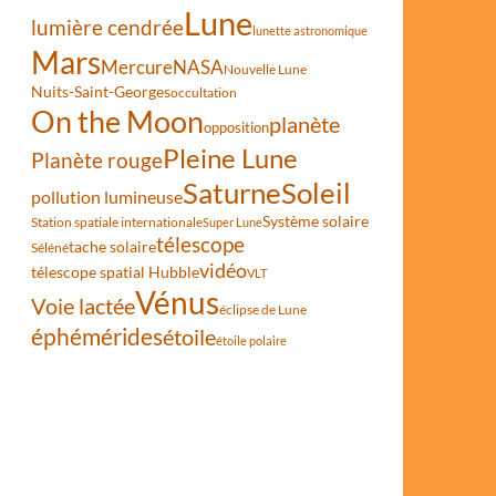
Lune
lumière cendrée
lunette astronomique
Mars
Mercure
NASA
Nouvelle Lune
Nuits-Saint-Georges
occultation
On the Moon
planète
opposition
Pleine Lune
Planète rouge
Saturne
Soleil
pollution lumineuse
Système solaire
Station spatiale internationale
Super Lune
télescope
tache solaire
Séléné
vidéo
télescope spatial Hubble
VLT
Vénus
Voie lactée
éclipse de Lune
éphémérides
étoile
étoile polaire