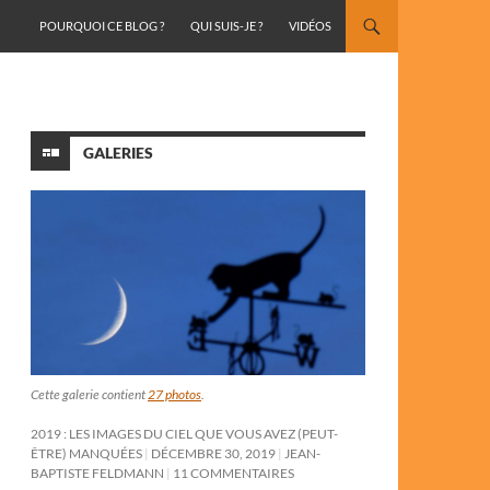
ALLER AU CONTENU
POURQUOI CE BLOG ?
QUI SUIS-JE ?
VIDÉOS
GALERIES
Cette galerie contient
27 photos
.
2019 : LES IMAGES DU CIEL QUE VOUS AVEZ (PEUT-
ÊTRE) MANQUÉES
DÉCEMBRE 30, 2019
JEAN-
BAPTISTE FELDMANN
11 COMMENTAIRES