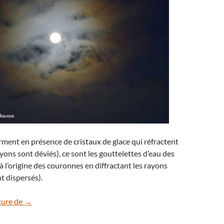
rment en présence de cristaux de glace qui réfractent
ayons sont déviés), ce sont les gouttelettes d’eau des
à l’origine des couronnes en diffractant les rayons
t dispersés).
Quand la Pleine Lune met sa couronne
ture de
→