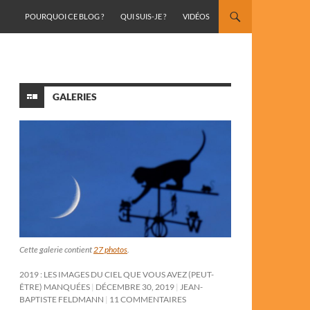
ALLER AU CONTENU
POURQUOI CE BLOG ?
QUI SUIS-JE ?
VIDÉOS
GALERIES
Cette galerie contient
27 photos
.
2019 : LES IMAGES DU CIEL QUE VOUS AVEZ (PEUT-
ÊTRE) MANQUÉES
DÉCEMBRE 30, 2019
JEAN-
BAPTISTE FELDMANN
11 COMMENTAIRES