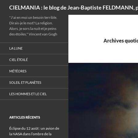
Recherche
CIELMANIA : le blog de Jean-Baptiste FELDMANN, p
"J'ai en moi un besoin terrible.
Dirais-je le mot? La religion.
Alors, je sors la nuit et je peins
des étoiles." Vincent van Gogh
Archives quotid
LA LUNE
CIEL ÉTOILÉ
MÉTÉORES
SOLEIL ET PLANÈTES
LES HOMMES ET LE CIEL
ARTICLES RÉCENTS
Éclipse du 12 août : un avion de
la NASA dans l’ombre de la