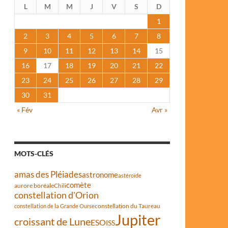
L
M
M
J
V
S
D
1
2
3
4
5
6
7
8
9
10
11
12
13
14
15
16
17
18
19
20
21
22
23
24
25
26
27
28
29
30
31
« Fév
Avr »
MOTS-CLÉS
amas des Pléiades
astronome
astéroïde
comète
aurore boréale
Chili
constellation d'Orion
constellation du Taureau
constellation de la Grande Ourse
Jupiter
croissant de Lune
ESO
ISS