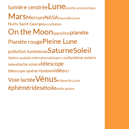
Lune
lumière cendrée
lunette astronomique
Mars
Mercure
NASA
Nouvelle Lune
Nuits-Saint-Georges
occultation
On the Moon
planète
opposition
Pleine Lune
Planète rouge
Saturne
Soleil
pollution lumineuse
Système solaire
Station spatiale internationale
Super Lune
télescope
tache solaire
Séléné
vidéo
télescope spatial Hubble
VLT
Vénus
Voie lactée
éclipse de Lune
éphémérides
étoile
étoile polaire