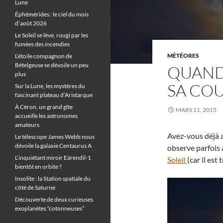
Lune
Éphémérides : le ciel du mois
d’août 2026
Le Soleil se lève, rougi par les
fumées des incendies
MÉTÉORES
L’étoile compagnon de
Bételgeuse se dévoile un peu
QUAND
plus
SA CO
Sur la Lune, les mystères du
fascinant plateau d’Aristarque
À Céron, un grand gîte
MARS 11, 2015
accueille les astronomes
amateurs
Avez-vous déjà a
Le télescope James Webb nous
dévoile la galaxie Centaurus A
observe parfois 
L’inquiétant miroir Eärendil-1
Soleil
(car il est
bientôt en orbite ?
Insolite : la Station spatiale du
côté de Saturne
Découverte de deux curieuses
exoplanètes “cotonneuses”