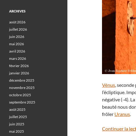
ARCHIVES
août 2026
juillet 2026
juin 2026
mai 2026
avril 2026
mars 2026
février 2026
janvier 2026
décembre 2025
Vénus
, seconde 
novembre 2025
l’écliptique. Im
octobre 2025
négative (-4). La
septembre 2025
beauté nous don
août 2025
frôler
Uranus
.
juillet 2025
juin 2025
Continuer la lec
mai 2025