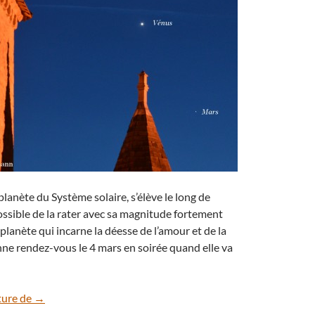
planète du Système solaire, s’élève le long de
possible de la rater avec sa magnitude fortement
 planète qui incarne la déesse de l’amour et de la
ne rendez-vous le 4 mars en soirée quand elle va
Les planètes Vénus et Mars se séparent
ture de
→