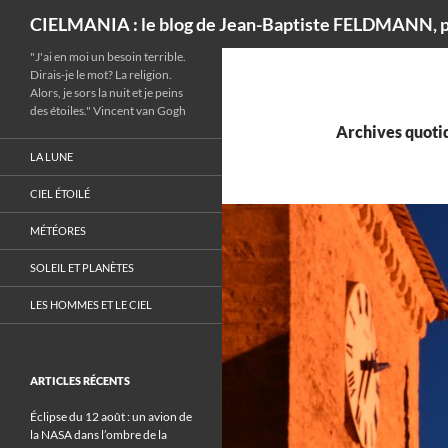
Recherche
CIELMANIA : le blog de Jean-Baptiste FELDMANN, p
"J'ai en moi un besoin terrible.
Dirais-je le mot? La religion.
Alors, je sors la nuit et je peins
des étoiles." Vincent van Gogh
Archives quotid
LA LUNE
CIEL ÉTOILÉ
MÉTÉORES
SOLEIL ET PLANÈTES
LES HOMMES ET LE CIEL
ARTICLES RÉCENTS
Éclipse du 12 août : un avion de
la NASA dans l’ombre de la