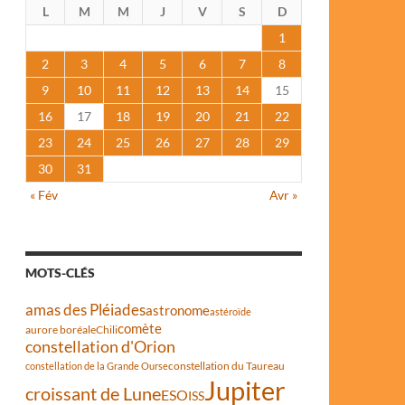
L
M
M
J
V
S
D
1
2
3
4
5
6
7
8
9
10
11
12
13
14
15
16
17
18
19
20
21
22
23
24
25
26
27
28
29
30
31
« Fév
Avr »
MOTS-CLÉS
amas des Pléiades
astronome
astéroïde
comète
aurore boréale
Chili
constellation d'Orion
constellation du Taureau
constellation de la Grande Ourse
Jupiter
croissant de Lune
ESO
ISS