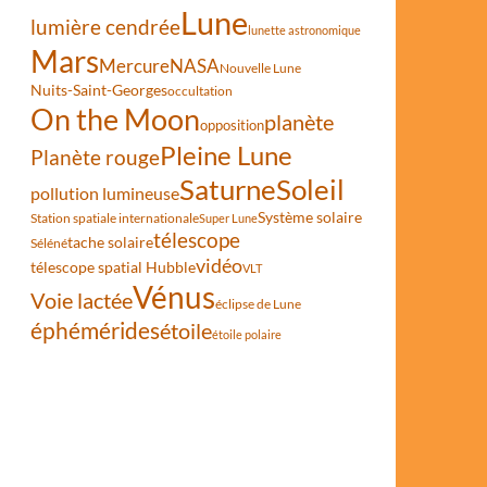
Lune
lumière cendrée
lunette astronomique
Mars
Mercure
NASA
Nouvelle Lune
Nuits-Saint-Georges
occultation
On the Moon
planète
opposition
Pleine Lune
Planète rouge
Saturne
Soleil
pollution lumineuse
Système solaire
Station spatiale internationale
Super Lune
télescope
tache solaire
Séléné
vidéo
télescope spatial Hubble
VLT
Vénus
Voie lactée
éclipse de Lune
éphémérides
étoile
étoile polaire