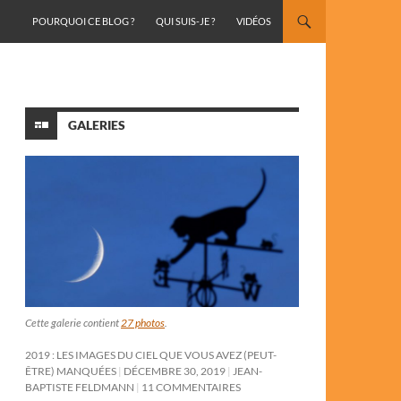
ALLER AU CONTENU
POURQUOI CE BLOG ?
QUI SUIS-JE ?
VIDÉOS
GALERIES
Cette galerie contient
27 photos
.
2019 : LES IMAGES DU CIEL QUE VOUS AVEZ (PEUT-
ÊTRE) MANQUÉES
DÉCEMBRE 30, 2019
JEAN-
BAPTISTE FELDMANN
11 COMMENTAIRES