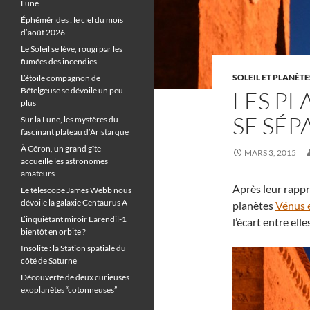
Lune
Éphémérides : le ciel du mois
d’août 2026
Le Soleil se lève, rougi par les
fumées des incendies
SOLEIL ET PLANÈTE
L’étoile compagnon de
Bételgeuse se dévoile un peu
LES PL
plus
SE SÉP
Sur la Lune, les mystères du
fascinant plateau d’Aristarque
À Céron, un grand gîte
MARS 3, 2015
accueille les astronomes
amateurs
Après leur rappr
Le télescope James Webb nous
dévoile la galaxie Centaurus A
planètes
Vénus 
L’inquiétant miroir Eärendil-1
l’écart entre elle
bientôt en orbite ?
Insolite : la Station spatiale du
côté de Saturne
Découverte de deux curieuses
exoplanètes “cotonneuses”