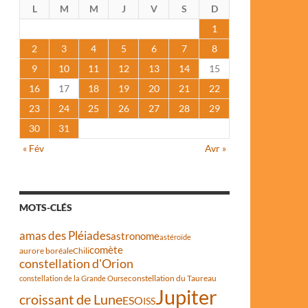
L
M
M
J
V
S
D
1
2
3
4
5
6
7
8
9
10
11
12
13
14
15
16
17
18
19
20
21
22
23
24
25
26
27
28
29
30
31
« Fév
Avr »
MOTS-CLÉS
amas des Pléiades
astronome
astéroïde
comète
aurore boréale
Chili
constellation d'Orion
constellation du Taureau
constellation de la Grande Ourse
Jupiter
croissant de Lune
ESO
ISS