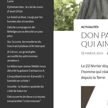
Lune
Éphémérides : le ciel du mois
d’août 2026
Le Soleil se lève, rougi par les
fumées des incendies
ACTUALITÉS
L’étoile compagnon de
Bételgeuse se dévoile un peu
DON P
plus
QUI AI
Sur la Lune, les mystères du
fascinant plateau d’Aristarque
À Céron, un grand gîte
MARS 8, 2015
accueille les astronomes
amateurs
Le 22 février di
Le télescope James Webb nous
dévoile la galaxie Centaurus A
l’homme qui réal
L’inquiétant miroir Eärendil-1
depuis la Terre.
bientôt en orbite ?
Insolite : la Station spatiale du
côté de Saturne
Découverte de deux curieuses
exoplanètes “cotonneuses”