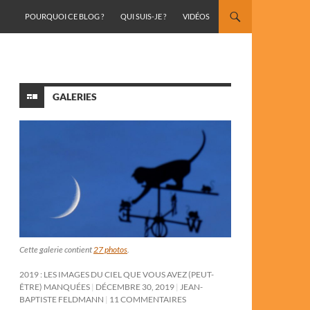
ALLER AU CONTENU
POURQUOI CE BLOG ?
QUI SUIS-JE ?
VIDÉOS
GALERIES
Cette galerie contient
27 photos
.
2019 : LES IMAGES DU CIEL QUE VOUS AVEZ (PEUT-
ÊTRE) MANQUÉES
DÉCEMBRE 30, 2019
JEAN-
BAPTISTE FELDMANN
11 COMMENTAIRES