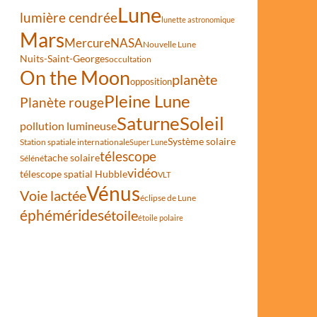
Lune
lumière cendrée
lunette astronomique
Mars
Mercure
NASA
Nouvelle Lune
Nuits-Saint-Georges
occultation
On the Moon
planète
opposition
Pleine Lune
Planète rouge
Saturne
Soleil
pollution lumineuse
Système solaire
Station spatiale internationale
Super Lune
télescope
tache solaire
Séléné
vidéo
télescope spatial Hubble
VLT
Vénus
Voie lactée
éclipse de Lune
éphémérides
étoile
étoile polaire