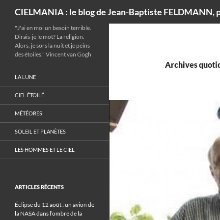
Recherche
CIELMANIA : le blog de Jean-Baptiste FELDMANN, p
"J'ai en moi un besoin terrible.
Dirais-je le mot? La religion.
Alors, je sors la nuit et je peins
des étoiles." Vincent van Gogh
Archives quotid
LA LUNE
CIEL ÉTOILÉ
MÉTÉORES
SOLEIL ET PLANÈTES
LES HOMMES ET LE CIEL
ARTICLES RÉCENTS
Éclipse du 12 août : un avion de
la NASA dans l’ombre de la