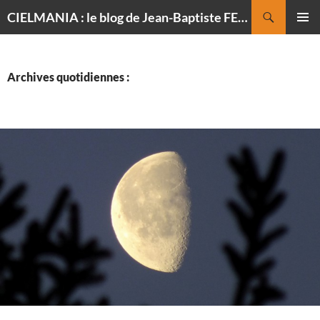
Recherche
CIELMANIA : le blog de Jean-Baptiste FELDMANN, photographe du ciel
ALLER
MENU
AU
PRINCI
CONTENU
Archives quotidiennes :