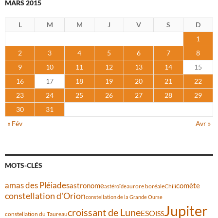
MARS 2015
L
M
M
J
V
S
D
1
2
3
4
5
6
7
8
9
10
11
12
13
14
15
16
17
18
19
20
21
22
23
24
25
26
27
28
29
30
31
« Fév
Avr »
MOTS-CLÉS
amas des Pléiades
comète
astronome
aurore boréale
astéroïde
Chili
constellation d'Orion
constellation de la Grande Ourse
Jupiter
croissant de Lune
ESO
ISS
constellation du Taureau