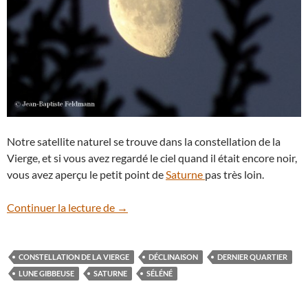
Notre satellite naturel se trouve dans la constellation de la
Vierge, et si vous avez regardé le ciel quand il était encore noir,
vous avez aperçu le petit point de
Saturne
pas très loin.
La Lune gibbeuse se glisse entre les arbr
Continuer la lecture de
→
CONSTELLATION DE LA VIERGE
DÉCLINAISON
DERNIER QUARTIER
LUNE GIBBEUSE
SATURNE
SÉLÉNÉ