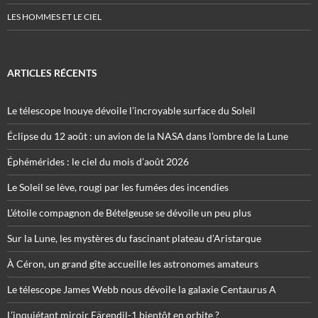
LES HOMMES ET LE CIEL
ARTICLES RÉCENTS
Le télescope Inouye dévoile l’incroyable surface du Soleil
Éclipse du 12 août : un avion de la NASA dans l’ombre de la Lune
Éphémérides : le ciel du mois d’août 2026
Le Soleil se lève, rougi par les fumées des incendies
L’étoile compagnon de Bételgeuse se dévoile un peu plus
Sur la Lune, les mystères du fascinant plateau d’Aristarque
À Céron, un grand gîte accueille les astronomes amateurs
Le télescope James Webb nous dévoile la galaxie Centaurus A
L’inquiétant miroir Eärendil-1 bientôt en orbite ?