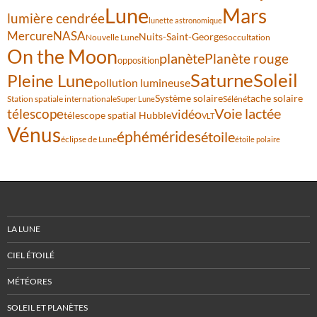
Lune
Mars
lumière cendrée
lunette astronomique
Mercure
NASA
Nuits-Saint-Georges
Nouvelle Lune
occultation
On the Moon
planète
Planète rouge
opposition
Saturne
Soleil
Pleine Lune
pollution lumineuse
Système solaire
tache solaire
Station spatiale internationale
Séléné
Super Lune
Voie lactée
télescope
vidéo
télescope spatial Hubble
VLT
Vénus
éphémérides
étoile
éclipse de Lune
étoile polaire
LA LUNE
CIEL ÉTOILÉ
MÉTÉORES
SOLEIL ET PLANÈTES