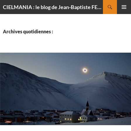
Recherche
CIELMANIA : le blog de Jean-Baptiste FELDMANN, photographe du ciel
ALLER
MENU
AU
PRINCI
CONTENU
Archives quotidiennes :