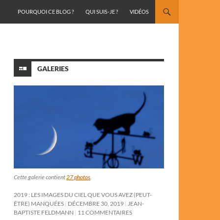
ALLER AU CONTENU
POURQUOI CE BLOG ?
QUI SUIS-JE ?
VIDÉOS
GALERIES
Cette galerie contient
27 photos
.
2019 : LES IMAGES DU CIEL QUE VOUS AVEZ (PEUT-
ÊTRE) MANQUÉES
DÉCEMBRE 30, 2019
JEAN-
BAPTISTE FELDMANN
11 COMMENTAIRES