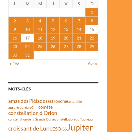
L
M
M
J
V
S
D
1
2
3
4
5
6
7
8
9
10
11
12
13
14
15
16
17
18
19
20
21
22
23
24
25
26
27
28
29
30
31
« Fév
Avr »
MOTS-CLÉS
amas des Pléiades
astronome
astéroïde
comète
aurore boréale
Chili
constellation d'Orion
constellation du Taureau
constellation de la Grande Ourse
Jupiter
croissant de Lune
ESO
ISS