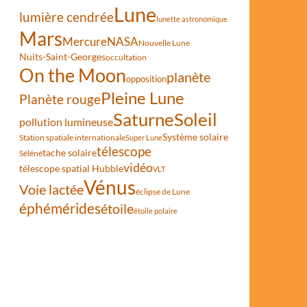
Lune
lumière cendrée
lunette astronomique
Mars
Mercure
NASA
Nouvelle Lune
Nuits-Saint-Georges
occultation
On the Moon
planète
opposition
Pleine Lune
Planète rouge
Saturne
Soleil
pollution lumineuse
Système solaire
Station spatiale internationale
Super Lune
télescope
tache solaire
Séléné
vidéo
télescope spatial Hubble
VLT
Vénus
Voie lactée
éclipse de Lune
éphémérides
étoile
étoile polaire