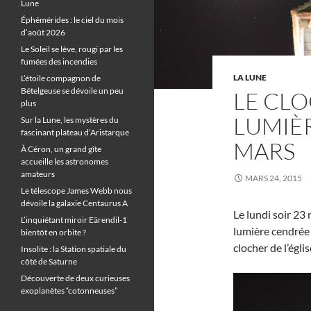
Lune
Éphémérides : le ciel du mois
d’août 2026
Le Soleil se lève, rougi par les
fumées des incendies
LA LUNE
L’étoile compagnon de
Bételgeuse se dévoile un peu
LE CLO
plus
LUMIÈ
Sur la Lune, les mystères du
fascinant plateau d’Aristarque
MARS
À Céron, un grand gîte
accueille les astronomes
amateurs
MARS 24, 2015
Le télescope James Webb nous
dévoile la galaxie Centaurus A
Le lundi soir 23 
L’inquiétant miroir Eärendil-1
lumière cendrée 
bientôt en orbite ?
clocher de l’égl
Insolite : la Station spatiale du
côté de Saturne
Découverte de deux curieuses
exoplanètes “cotonneuses”