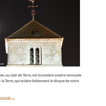
e, ou clair de Terre, est la lumière solaire renvoyée
 la Terre, qui éclaire faiblement le disque de notre
Le clocher sous la lumière cendrée du 23 mars
ture de
→