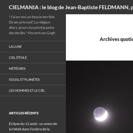
Recherche
CIELMANIA : le blog de Jean-Baptiste FELDMANN, p
"J'ai en moi un besoin terrible.
Dirais-je le mot? La religion.
Alors, je sors la nuit et je peins
des étoiles." Vincent van Gogh
Archives quotid
LA LUNE
CIEL ÉTOILÉ
MÉTÉORES
SOLEIL ET PLANÈTES
LES HOMMES ET LE CIEL
ARTICLES RÉCENTS
Éclipse du 12 août : un avion de
la NASA dans l’ombre de la