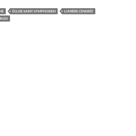
NE
ÉGLISE SAINT-SYMPHORIEN
LUMIÈRE CENDRÉE
ORGES