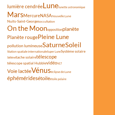
Lune
lumière cendrée
lunette astronomique
Mars
Mercure
NASA
Nouvelle Lune
Nuits-Saint-Georges
occultation
On the Moon
planète
opposition
Pleine Lune
Planète rouge
Saturne
Soleil
pollution lumineuse
Système solaire
Station spatiale internationale
Super Lune
télescope
tache solaire
Séléné
vidéo
télescope spatial Hubble
VLT
Vénus
Voie lactée
éclipse de Lune
éphémérides
étoile
étoile polaire