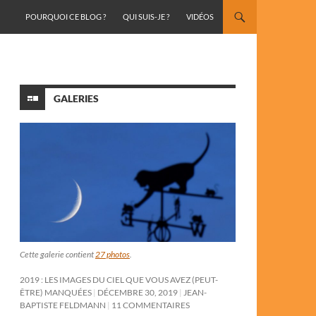
ALLER AU CONTENU
POURQUOI CE BLOG ?
QUI SUIS-JE ?
VIDÉOS
GALERIES
Cette galerie contient
27 photos
.
2019 : LES IMAGES DU CIEL QUE VOUS AVEZ (PEUT-
ÊTRE) MANQUÉES
DÉCEMBRE 30, 2019
JEAN-
BAPTISTE FELDMANN
11 COMMENTAIRES