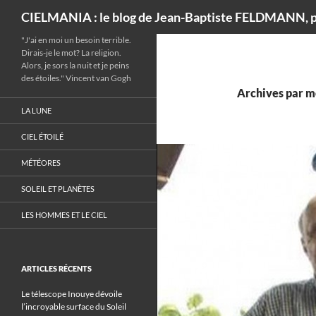
Recherche
CIELMANIA : le blog de Jean-Baptiste FELDMANN, p
"J'ai en moi un besoin terrible.
Dirais-je le mot? La religion.
Alors, je sors la nuit et je peins
des étoiles." Vincent van Gogh
Archives par m
LA LUNE
CIEL ÉTOILÉ
MÉTÉORES
SOLEIL ET PLANÈTES
LES HOMMES ET LE CIEL
ARTICLES RÉCENTS
Le télescope Inouye dévoile
l’incroyable surface du Soleil