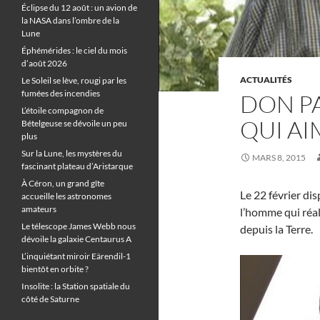
Éclipse du 12 août : un avion de
la NASA dans l’ombre de la
Lune
Éphémérides : le ciel du mois
d’août 2026
ACTUALITÉS
Le Soleil se lève, rougi par les
fumées des incendies
DON P
L’étoile compagnon de
QUI AI
Bételgeuse se dévoile un peu
plus
Sur la Lune, les mystères du
MARS 8, 2015
fascinant plateau d’Aristarque
À Céron, un grand gîte
Le 22 février di
accueille les astronomes
amateurs
l’homme qui réal
Le télescope James Webb nous
depuis la Terre.
dévoile la galaxie Centaurus A
L’inquiétant miroir Eärendil-1
bientôt en orbite ?
Insolite : la Station spatiale du
côté de Saturne