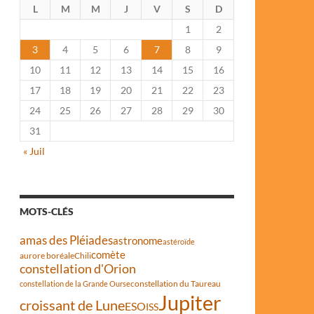
L
M
M
J
V
S
D
1
2
3
4
5
6
7
8
9
10
11
12
13
14
15
16
17
18
19
20
21
22
23
24
25
26
27
28
29
30
31
« Juil
MOTS-CLÉS
amas des Pléiades
astronome
astéroïde
comète
aurore boréale
Chili
constellation d'Orion
constellation du Taureau
constellation de la Grande Ourse
Jupiter
croissant de Lune
ESO
ISS