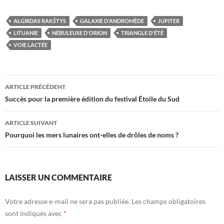
ALGIRDAS RAKŠTYS
GALAXIE D'ANDROMÈDE
JUPITER
LITUANIE
NÉBULEUSE D'ORION
TRIANGLE D'ÉTÉ
VOIE LACTÉE
Navigation
ARTICLE PRÉCÉDENT
des
Succès pour la première édition du festival Étoile du Sud
articles
ARTICLE SUIVANT
Pourquoi les mers lunaires ont-elles de drôles de noms ?
LAISSER UN COMMENTAIRE
Votre adresse e-mail ne sera pas publiée.
Les champs obligatoires
sont indiqués avec
*