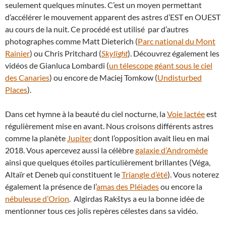
seulement quelques minutes. C’est un moyen permettant
d’accélérer le mouvement apparent des astres d’EST en OUEST
au cours de la nuit. Ce procédé est utilisé par d’autres
photographes comme Matt Dieterich (
Parc national du Mont
Rainier
) ou Chris Pritchard (
Skylight
). Découvrez également les
vidéos de Gianluca Lombardi (
un télescope géant sous le ciel
des Canaries
) ou encore de Maciej Tomkow (
Undisturbed
Places
).
Dans cet hymne à la beauté du ciel nocturne, la
Voie lactée
est
régulièrement mise en avant. Nous croisons différents astres
comme la planète
Jupiter
dont l’opposition avait lieu en mai
2018. Vous apercevez aussi la célèbre
galaxie d’Andromède
ainsi que quelques étoiles particulièrement brillantes (Véga,
Altaïr et Deneb qui constituent le
Triangle d’été
). Vous noterez
également la présence de l’
amas des Pléiades
ou encore la
nébuleuse d’Orion
. Algirdas Rakštys a eu la bonne idée de
mentionner tous ces jolis repères célestes dans sa vidéo.