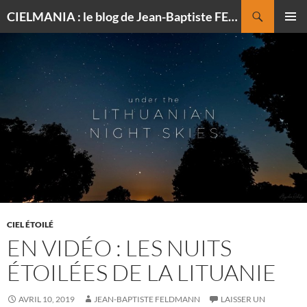
Recherche
CIELMANIA : le blog de Jean-Baptiste FELDMANN, photographe du ciel
ALLER
MENU
AU
PRINCI
CONTENU
CIEL ÉTOILÉ
EN VIDÉO : LES NUITS
ÉTOILÉES DE LA LITUANIE
AVRIL 10, 2019
JEAN-BAPTISTE FELDMANN
LAISSER UN