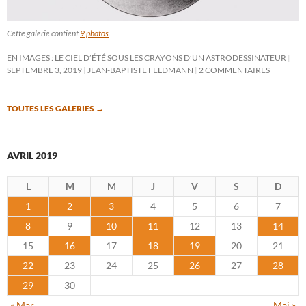
Cette galerie contient
9 photos
.
EN IMAGES : LE CIEL D’ÉTÉ SOUS LES CRAYONS D’UN ASTRODESSINATEUR
SEPTEMBRE 3, 2019
JEAN-BAPTISTE FELDMANN
2 COMMENTAIRES
TOUTES LES GALERIES
→
AVRIL 2019
L
M
M
J
V
S
D
1
2
3
4
5
6
7
8
9
10
11
12
13
14
15
16
17
18
19
20
21
22
23
24
25
26
27
28
29
30
« Mar
Mai »