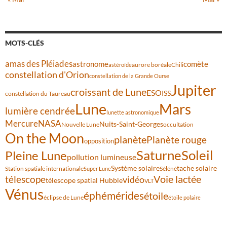
MOTS-CLÉS
amas des Pléiades
comète
astronome
aurore boréale
astéroïde
Chili
constellation d'Orion
constellation de la Grande Ourse
Jupiter
croissant de Lune
ESO
ISS
constellation du Taureau
Lune
Mars
lumière cendrée
lunette astronomique
Mercure
NASA
Nuits-Saint-Georges
Nouvelle Lune
occultation
On the Moon
planète
Planète rouge
opposition
Saturne
Soleil
Pleine Lune
pollution lumineuse
Système solaire
tache solaire
Station spatiale internationale
Séléné
Super Lune
Voie lactée
télescope
vidéo
télescope spatial Hubble
VLT
Vénus
éphémérides
étoile
éclipse de Lune
étoile polaire