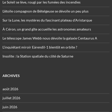
Le Soleil se lève, rougi par les fumées des incendies
L’étoile compagnon de Bételgeuse se dévoile un peu plus
Sur la Lune, les mystères du fascinant plateau d’Aristarque
À Céron, un grand gîte accueille les astronomes amateurs
Le télescope James Webb nous dévoile la galaxie Centaurus A
L’inquiétant miroir Eärendil-1 bientôt en orbite ?
Insolite : la Station spatiale du côté de Saturne
ARCHIVES
août 2026
juillet 2026
juin 2026