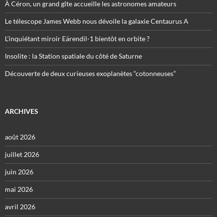
À Céron, un grand gîte accueille les astronomes amateurs
Le télescope James Webb nous dévoile la galaxie Centaurus A
L’inquiétant miroir Eärendil-1 bientôt en orbite ?
Insolite : la Station spatiale du côté de Saturne
Découverte de deux curieuses exoplanètes “cotonneuses”
ARCHIVES
août 2026
juillet 2026
juin 2026
mai 2026
avril 2026