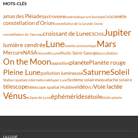
MOTS-CLÉS
amas des Pléiades
comète
astronome
aurore boréale
astéroïde
Chili
constellation d'Orion
constellation de la Grande Ourse
Jupiter
croissant de Lune
ESO
ISS
constellation du Taureau
Lune
Mars
lumière cendrée
lunette astronomique
Mercure
NASA
Nuits-Saint-Georges
Nouvelle Lune
occultation
On the Moon
planète
Planète rouge
opposition
Saturne
Soleil
Pleine Lune
pollution lumineuse
Système solaire
tache solaire
Station spatiale internationale
Séléné
Super Lune
Voie lactée
télescope
vidéo
télescope spatial Hubble
VLT
Vénus
éphémérides
étoile
éclipse de Lune
étoile polaire
LA LUNE