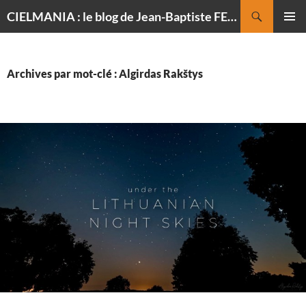
Recherche
CIELMANIA : le blog de Jean-Baptiste FELDMANN, photographe du ciel
ALLER
MENU
AU
PRINCI
CONTENU
Archives par mot-clé : Algirdas Rakštys