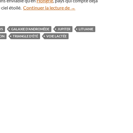
ins enviable qu’en
Hongrie
, pays qui compte déjà
En vidéo : les nuits étoilées de 
 ciel étoilé.
Continuer la lecture de
→
YS
GALAXIE D'ANDROMÈDE
JUPITER
LITUANIE
ION
TRIANGLE D'ÉTÉ
VOIE LACTÉE