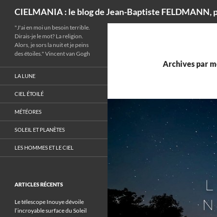
Recherche
CIELMANIA : le blog de Jean-Baptiste FELDMANN, p
"J'ai en moi un besoin terrible.
Dirais-je le mot? La religion.
Alors, je sors la nuit et je peins
des étoiles." Vincent van Gogh
Archives par mo
LA LUNE
CIEL ÉTOILÉ
MÉTÉORES
SOLEIL ET PLANÈTES
LES HOMMES ET LE CIEL
ARTICLES RÉCENTS
Le télescope Inouye dévoile
l’incroyable surface du Soleil