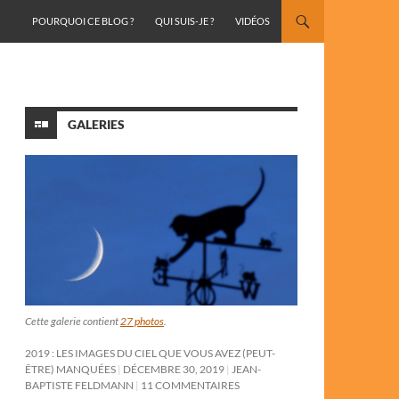
ALLER AU CONTENU
POURQUOI CE BLOG ?
QUI SUIS-JE ?
VIDÉOS
GALERIES
Cette galerie contient
27 photos
.
2019 : LES IMAGES DU CIEL QUE VOUS AVEZ (PEUT-
ÊTRE) MANQUÉES
DÉCEMBRE 30, 2019
JEAN-
BAPTISTE FELDMANN
11 COMMENTAIRES