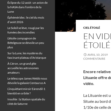
Éclipse du 12 août : un avion de
la NASA dans l’ombre de la
Lune
Éphémérides : le ciel du mois
d’août 2026
CIEL ÉTOILÉ
Le Soleil se lève, rougi par les
fumées des incendies
EN VID
L’étoile compagnon de
ÉTOILÉ
Bételgeuse se dévoile un peu
plus
Sur la Lune, les mystères du
AVRIL 10, 2019
fascinant plateau d’Aristarque
COMMENTAIRE
À Céron, un grand gîte
accueille les astronomes
Encore relative
amateurs
Lituanie offre 
Le télescope James Webb nous
dévoile la galaxie Centaurus A
vidéo.
L’inquiétant miroir Eärendil-1
bientôt en orbite ?
La Lituanie est u
Insolite : la Station spatiale du
Située au bord d
côté de Saturne
1/10e de celle de