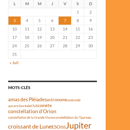
L
M
M
J
V
S
D
1
2
3
4
5
6
7
8
9
10
11
12
13
14
15
16
17
18
19
20
21
22
23
24
25
26
27
28
29
30
31
« Juil
MOTS-CLÉS
amas des Pléiades
astronome
astéroïde
comète
aurore boréale
Chili
constellation d'Orion
constellation du Taureau
constellation de la Grande Ourse
Jupiter
croissant de Lune
ESO
ISS