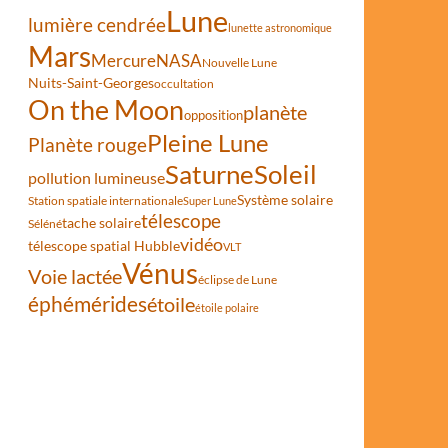
Lune
lumière cendrée
la Lituanie
lunette astronomique
Mars
Mercure
NASA
Nouvelle Lune
Nuits-Saint-Georges
occultation
On the Moon
planète
opposition
Pleine Lune
Planète rouge
Saturne
Soleil
pollution lumineuse
Système solaire
Station spatiale internationale
Super Lune
télescope
tache solaire
Séléné
vidéo
télescope spatial Hubble
VLT
Vénus
Voie lactée
éclipse de Lune
éphémérides
étoile
étoile polaire