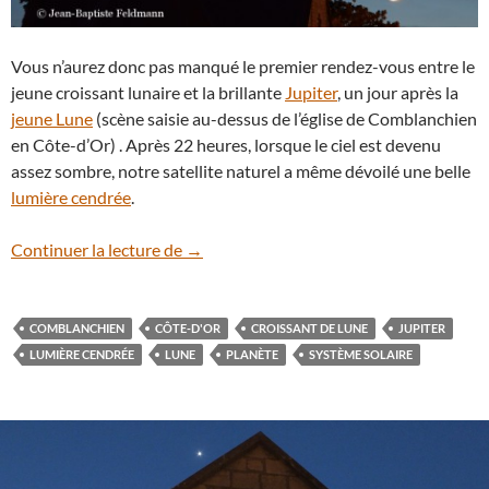
Vous n’aurez donc pas manqué le premier rendez-vous entre le
jeune croissant lunaire et la brillante
Jupiter
, un jour après la
jeune Lune
(scène saisie au-dessus de l’église de Comblanchien
en Côte-d’Or) . Après 22 heures, lorsque le ciel est devenu
assez sombre, notre satellite naturel a même dévoilé une belle
lumière cendrée
.
Jupiter surplombe la Lune
Continuer la lecture de
→
COMBLANCHIEN
CÔTE-D'OR
CROISSANT DE LUNE
JUPITER
LUMIÈRE CENDRÉE
LUNE
PLANÈTE
SYSTÈME SOLAIRE