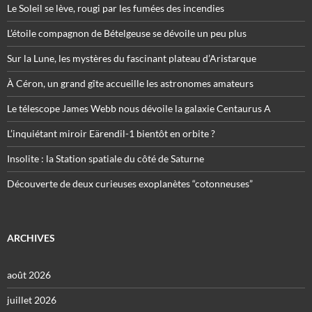
Le Soleil se lève, rougi par les fumées des incendies
L’étoile compagnon de Bételgeuse se dévoile un peu plus
Sur la Lune, les mystères du fascinant plateau d’Aristarque
À Céron, un grand gîte accueille les astronomes amateurs
Le télescope James Webb nous dévoile la galaxie Centaurus A
L’inquiétant miroir Eärendil-1 bientôt en orbite ?
Insolite : la Station spatiale du côté de Saturne
Découverte de deux curieuses exoplanètes “cotonneuses”
ARCHIVES
août 2026
juillet 2026