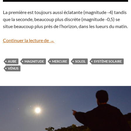
La première est toujours aussi éclatante (magnitude -4) tandis
que la seconde, beaucoup plus discrète (magnitude -0,5) se
situe beaucoup plus près de l’horizon, dans les lueurs du matin.
Planètes du matin
Continuer la lecture de
→
AUBE
MAGNITUDE
MERCURE
SOLEIL
SYSTÈME SOLAIRE
VÉNUS