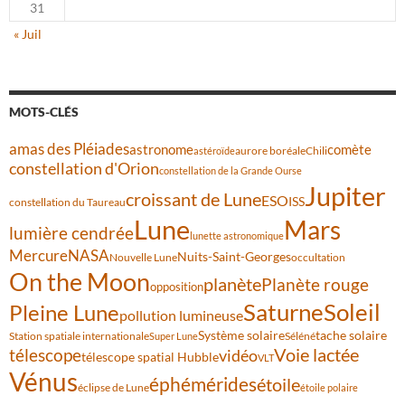
31
« Juil
MOTS-CLÉS
amas des Pléiades
comète
astronome
aurore boréale
astéroïde
Chili
constellation d'Orion
constellation de la Grande Ourse
Jupiter
croissant de Lune
ESO
ISS
constellation du Taureau
Lune
Mars
lumière cendrée
lunette astronomique
Mercure
NASA
Nuits-Saint-Georges
Nouvelle Lune
occultation
On the Moon
planète
Planète rouge
opposition
Saturne
Soleil
Pleine Lune
pollution lumineuse
Système solaire
tache solaire
Station spatiale internationale
Séléné
Super Lune
Voie lactée
télescope
vidéo
télescope spatial Hubble
VLT
Vénus
éphémérides
étoile
éclipse de Lune
étoile polaire