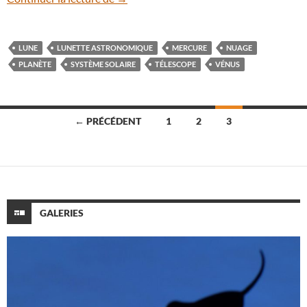
LUNE
LUNETTE ASTRONOMIQUE
MERCURE
NUAGE
PLANÈTE
SYSTÈME SOLAIRE
TÉLESCOPE
VÉNUS
Navigation
← PRÉCÉDENT
1
2
3
des
articles
GALERIES