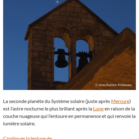
La seconde planète du Système solaire (juste après
Mercure
)
est l’astre nocturne le plus brillant après la
Lune
en raison de la
couche nuageuse qui l’entoure en permanence et qui renvoie la
lumière solaire.
Sa majesté Vénus
Continuer la lecture de
→