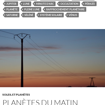
JUPITER
LUNE
MINUTE D'ARC
OCCULTATION
PÉRIGÉE
PLANÈTE
PLEINE LUNE
RAPPROCHEMENT PLANÉTAIRE
SATURNE
SÉLÉNÉ
SYSTÈME SOLAIRE
VÉNUS
SOLEIL ET PLANÈTES
PLANÈTES DU MATIN