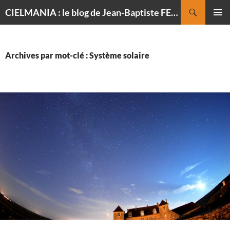
Recherche
CIELMANIA : le blog de Jean-Baptiste FELDMANN, photographe du ciel
ALLER
MENU
AU
PRINCI
CONTENU
Archives par mot-clé : Système solaire