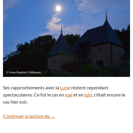
Ses rapprochements avec la
Lune
restent cependant
spectaculaires. Ce fut le cas en
mai
et en
juin
, c’était encore le
cas hier soir.
Rapprochement Mars-Lune
Continuer la lecture de
→