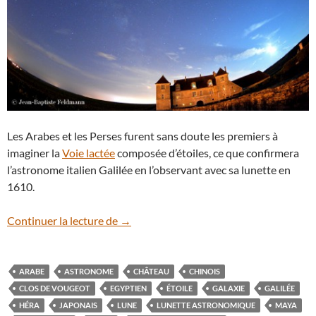
Les Arabes et les Perses furent sans doute les premiers à
imaginer la
Voie lactée
composée d’étoiles, ce que confirmera
l’astronome italien Galilée en l’observant avec sa lunette en
1610.
La Voie lactée et le château
Continuer la lecture de
→
ARABE
ASTRONOME
CHÂTEAU
CHINOIS
CLOS DE VOUGEOT
EGYPTIEN
ÉTOILE
GALAXIE
GALILÉE
HÉRA
JAPONAIS
LUNE
LUNETTE ASTRONOMIQUE
MAYA