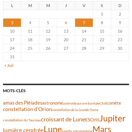
L
M
M
J
V
S
D
1
2
3
4
5
6
7
8
9
10
11
12
13
14
15
16
17
18
19
20
21
22
23
24
25
26
27
28
29
30
31
« Juil
MOTS-CLÉS
amas des Pléiades
comète
astronome
aurore boréale
astéroïde
Chili
constellation d'Orion
constellation de la Grande Ourse
Jupiter
croissant de Lune
ESO
ISS
constellation du Taureau
Lune
Mars
lumière cendrée
lunette astronomique