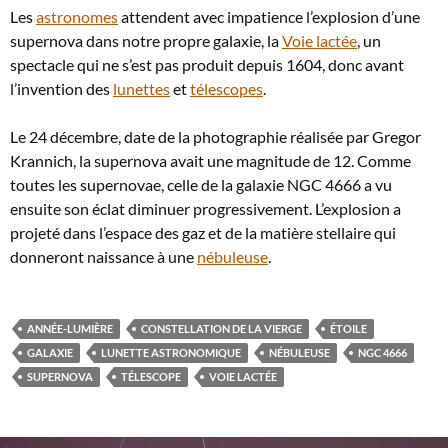
Les
astronomes
attendent avec impatience l’explosion d’une
supernova dans notre propre galaxie, la
Voie lactée
, un
spectacle qui ne s’est pas produit depuis 1604, donc avant
l’invention des
lunettes
et
télescopes
.
Le 24 décembre, date de la photographie réalisée par Gregor
Krannich, la supernova avait une magnitude de 12. Comme
toutes les supernovae, celle de la galaxie NGC 4666 a vu
ensuite son éclat diminuer progressivement. L’explosion a
projeté dans l’espace des gaz et de la matière stellaire qui
donneront naissance à une
nébuleuse
.
ANNÉE-LUMIÈRE
CONSTELLATION DE LA VIERGE
ÉTOILE
GALAXIE
LUNETTE ASTRONOMIQUE
NÉBULEUSE
NGC 4666
SUPERNOVA
TÉLESCOPE
VOIE LACTÉE