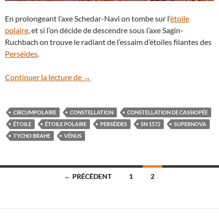
En prolongeant l’axe Schedar-Navi on tombe sur l’
étoile
polaire
, et si l’on décide de descendre sous l’axe Sagin-
Ruchbach on trouve le radiant de l’essaim d’étoiles filantes des
Perséides
.
La constellation de Cassiopée
Continuer la lecture de
→
CIRCUMPOLAIRE
CONSTELLATION
CONSTELLATION DE CASSIOPÉE
ÉTOILE
ÉTOILE POLAIRE
PERSÉIDES
SN 1572
SUPERNOVA
TYCHO BRAHE
VÉNUS
Navigation
← PRÉCÉDENT
1
2
des
articles