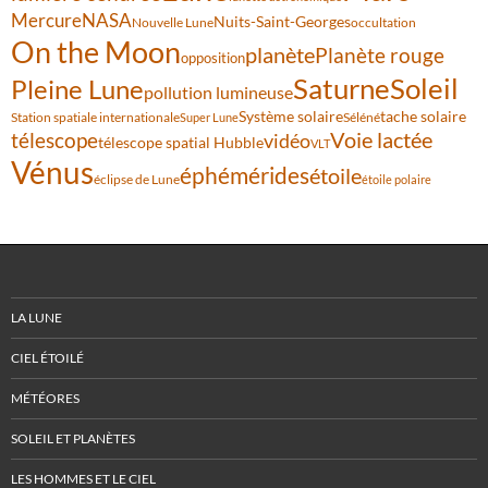
Mercure
NASA
Nuits-Saint-Georges
Nouvelle Lune
occultation
On the Moon
planète
Planète rouge
opposition
Saturne
Soleil
Pleine Lune
pollution lumineuse
Système solaire
tache solaire
Station spatiale internationale
Séléné
Super Lune
Voie lactée
télescope
vidéo
télescope spatial Hubble
VLT
Vénus
éphémérides
étoile
éclipse de Lune
étoile polaire
LA LUNE
CIEL ÉTOILÉ
MÉTÉORES
SOLEIL ET PLANÈTES
LES HOMMES ET LE CIEL