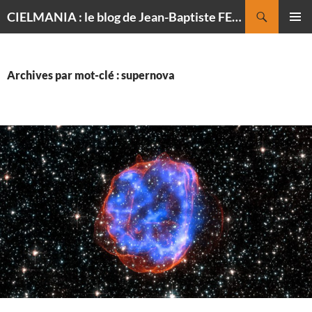
Recherche
CIELMANIA : le blog de Jean-Baptiste FELDMANN, photographe du ciel
ALLER
MENU
AU
PRINCI
CONTENU
Archives par mot-clé : supernova