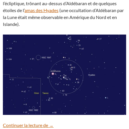
l’écliptique, trônant au-dessus d’Aldébaran et de quelques
étoiles de l’
amas des Hyades
(une occultation d’Aldébaran par
la Lune était même observable en Amérique du Nord et en
Islande).
Le croissant de Lune surplombe l’étoile 
Continuer la lecture de
→