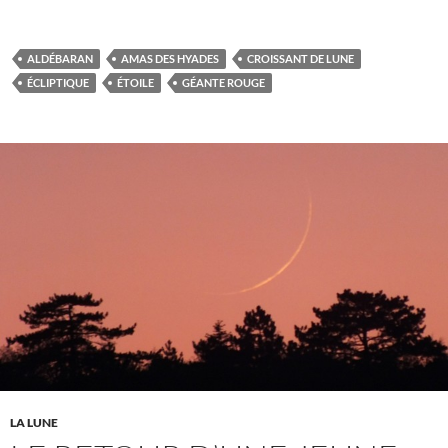
ALDÉBARAN
AMAS DES HYADES
CROISSANT DE LUNE
ÉCLIPTIQUE
ÉTOILE
GÉANTE ROUGE
LA LUNE