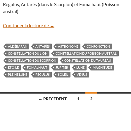
Régulus, Antarès (dans le Scorpion) et Fomalhaut (Poisson
austral).
Vénus et Régulus
Continuer la lecture de
→
ALDÉBARAN
ANTARÈS
ASTRONOME
CONJONCTION
CONSTELLATION DU LION
CONSTELLATION DU POISSON AUSTRAL
CONSTELLATION DU SCORPION
CONSTELLATION DU TAUREAU
ÉTOILE
FOMALHAUT
JUPITER
LUNE
MAGNITUDE
PLEINE LUNE
RÉGULUS
SOLEIL
VÉNUS
Navigation
← PRÉCÉDENT
1
2
des
articles