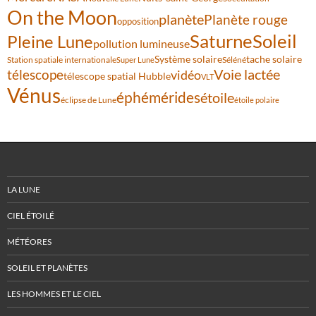
On the Moon
planète
Planète rouge
opposition
Saturne
Soleil
Pleine Lune
pollution lumineuse
Système solaire
tache solaire
Station spatiale internationale
Séléné
Super Lune
Voie lactée
télescope
vidéo
télescope spatial Hubble
VLT
Vénus
éphémérides
étoile
éclipse de Lune
étoile polaire
LA LUNE
CIEL ÉTOILÉ
MÉTÉORES
SOLEIL ET PLANÈTES
LES HOMMES ET LE CIEL