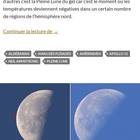
d’autres c’est la Pleine Lune du gel car c’est le moment où les
températures deviennent négatives dans un certain nombre
de régions de l’hémisphère nord.
Le 25 novembre, admirez la Pleine Lune 
Continuer la lecture de
→
ALDÉBARAN
AMAS DES PLÉIADES
AMÉRINDIEN
APOLLO 11
NEIL ARMSTRONG
PLEINE LUNE