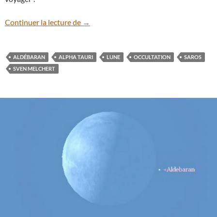
Retour sur l’occultation d’Aldébaran le 
Continuer la lecture de
→
ALDÉBARAN
ALPHA TAURI
LUNE
OCCULTATION
SAROS
SVEN MELCHERT