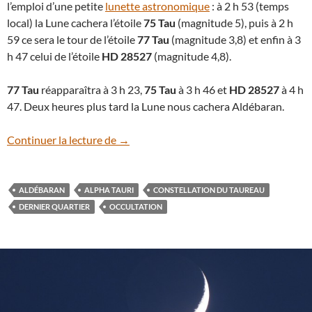
l’emploi d’une petite
lunette astronomique
: à 2 h 53 (temps
local) la Lune cachera l’étoile
75 Tau
(magnitude 5), puis à 2 h
59 ce sera le tour de l’étoile
77 Tau
(magnitude 3,8) et enfin à 3
h 47 celui de l’étoile
HD 28527
(magnitude 4,8).
77 Tau
réapparaîtra à 3 h 23,
75 Tau
à 3 h 46 et
HD 28527
à 4 h
47. Deux heures plus tard la Lune nous cachera Aldébaran.
La Lune occulte Aldébaran à l’aube du 5
Continuer la lecture de
→
ALDÉBARAN
ALPHA TAURI
CONSTELLATION DU TAUREAU
DERNIER QUARTIER
OCCULTATION