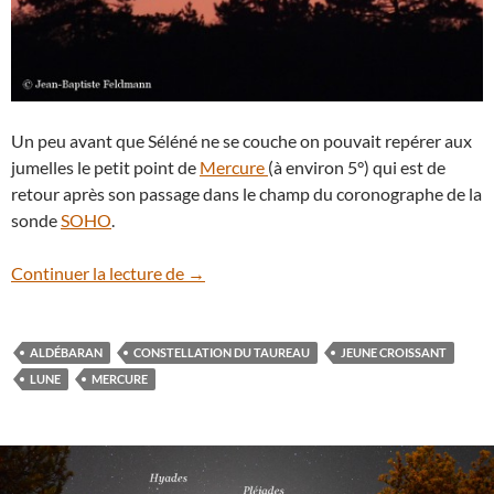
Un peu avant que Séléné ne se couche on pouvait repérer aux
jumelles le petit point de
Mercure
(à environ 5°) qui est de
retour après son passage dans le champ du coronographe de la
sonde
SOHO
.
Le retour d’une jeune Lune âgée de 24 h
Continuer la lecture de
→
ALDÉBARAN
CONSTELLATION DU TAUREAU
JEUNE CROISSANT
LUNE
MERCURE