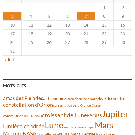
1
2
3
4
5
6
7
8
9
10
11
12
13
14
15
16
17
18
19
20
21
22
23
24
25
26
27
28
29
30
31
« Juil
MOTS-CLÉS
amas des Pléiades
comète
astronome
aurore boréale
astéroïde
Chili
constellation d'Orion
constellation de la Grande Ourse
Jupiter
croissant de Lune
ESO
ISS
constellation du Taureau
Lune
Mars
lumière cendrée
lunette astronomique
Mercure
NASA
Nuits-Saint-Georges
Nouvelle Lune
occultation