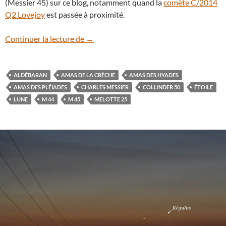
(Messier 45) sur ce blog, notamment quand la
comète C/2014
Q2 Lovejoy
est passée à proximité.
La Lune sous les Hyades et les Pléiades
Continuer la lecture de
→
ALDÉBARAN
AMAS DE LA CRÈCHE
AMAS DES HYADES
AMAS DES PLÉIADES
CHARLES MESSIER
COLLINDER 50
ÉTOILE
LUNE
M 44
M 45
MELOTTE 25