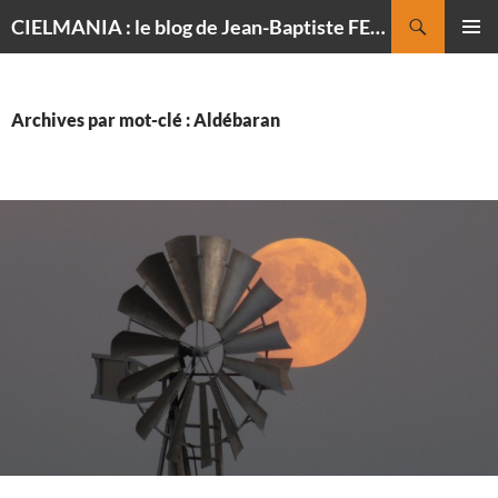
Recherche
CIELMANIA : le blog de Jean-Baptiste FELDMANN, photographe du ciel
ALLER
MENU
AU
PRINCI
CONTENU
Archives par mot-clé : Aldébaran