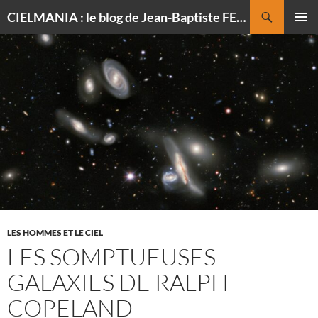
Recherche
CIELMANIA : le blog de Jean-Baptiste FELDMANN, photographe du ciel
ALLER
MENU
AU
PRINCI
CONTENU
LES HOMMES ET LE CIEL
LES SOMPTUEUSES
GALAXIES DE RALPH
COPELAND