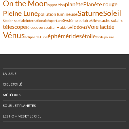
On the Moon
planète
Planète rouge
opposition
Saturne
Soleil
Pleine Lune
pollution lumineuse
Système solaire
tache solaire
Station spatiale internationale
Séléné
Super Lune
Voie lactée
télescope
vidéo
télescope spatial Hubble
VLT
Vénus
éphémérides
étoile
éclipse de Lune
étoile polaire
LA LUNE
CIEL ÉTOILÉ
MÉTÉORES
SOLEIL ET PLANÈTES
LES HOMMES ET LE CIEL