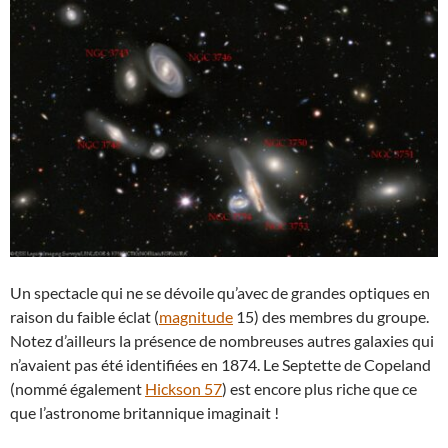
Un spectacle qui ne se dévoile qu’avec de grandes optiques en
raison du faible éclat (
magnitude
15) des membres du groupe.
Notez d’ailleurs la présence de nombreuses autres galaxies qui
n’avaient pas été identifiées en 1874. Le Septette de Copeland
(nommé également
Hickson 57
) est encore plus riche que ce
que l’astronome britannique imaginait !