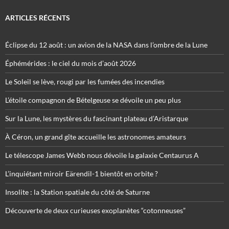
ARTICLES RÉCENTS
Éclipse du 12 août : un avion de la NASA dans l’ombre de la Lune
Éphémérides : le ciel du mois d’août 2026
Le Soleil se lève, rougi par les fumées des incendies
L’étoile compagnon de Bételgeuse se dévoile un peu plus
Sur la Lune, les mystères du fascinant plateau d’Aristarque
À Céron, un grand gîte accueille les astronomes amateurs
Le télescope James Webb nous dévoile la galaxie Centaurus A
L’inquiétant miroir Eärendil-1 bientôt en orbite ?
Insolite : la Station spatiale du côté de Saturne
Découverte de deux curieuses exoplanètes “cotonneuses”