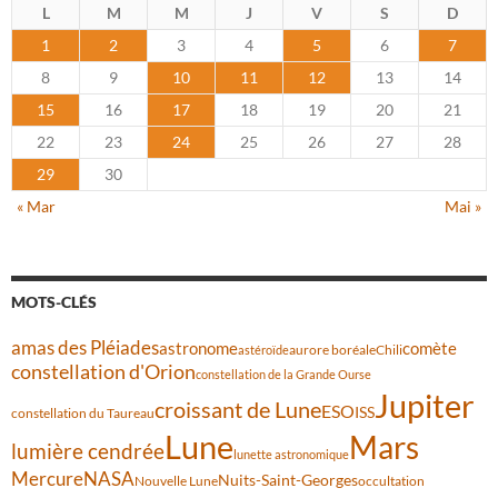
L
M
M
J
V
S
D
1
2
3
4
5
6
7
8
9
10
11
12
13
14
15
16
17
18
19
20
21
22
23
24
25
26
27
28
29
30
« Mar
Mai »
MOTS-CLÉS
amas des Pléiades
comète
astronome
aurore boréale
astéroïde
Chili
constellation d'Orion
constellation de la Grande Ourse
Jupiter
croissant de Lune
ESO
ISS
constellation du Taureau
Lune
Mars
lumière cendrée
lunette astronomique
Mercure
NASA
Nuits-Saint-Georges
Nouvelle Lune
occultation