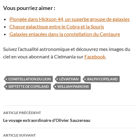
Vous pourriez aimer :
Plongée dans Hickson 44, un superbe groupe de galaxies
Chasse galactique entre le Cobra et la Souris
Galaxies enlacées dans la constellation du Centaure
Suivez l’actualité astronomique et découvrez mes images du
ciel en vous abonnant à Cielmania sur
Facebook
.
CONSTELLATION DU LION
LÉVIATHAN
RALPH COPELAND
SEPTETTE DE COPELAND
WILLIAM PARSONS
Navigation
ARTICLE PRÉCÉDENT
des
Le voyage extraordinaire d’Olivier Sauzereau
articles
ARTICLE SUIVANT