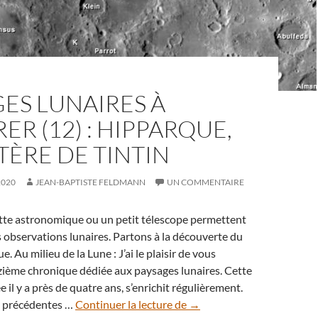
ES LUNAIRES À
ER (12) : HIPPARQUE,
TÈRE DE TINTIN
2020
JEAN-BAPTISTE FELDMANN
UN COMMENTAIRE
tte astronomique ou un petit télescope permettent
 observations lunaires. Partons à la découverte du
. Au milieu de la Lune : J’ai le plaisir de vous
zième chronique dédiée aux paysages lunaires. Cette
il y a près de quatre ans, s’enrichit régulièrement.
Paysages
 précédentes …
Continuer la lecture de
→