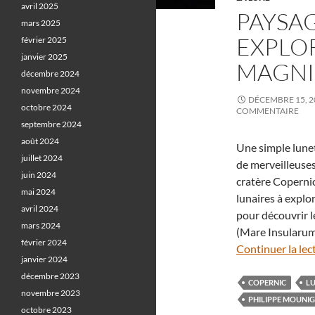
avril 2025
PAYSAG
mars 2025
EXPLOR
février 2025
janvier 2025
MAGNI
décembre 2024
novembre 2024
DÉCEMBRE 15, 2
octobre 2024
COMMENTAIRE
septembre 2024
août 2024
Une simple lune
juillet 2024
de merveilleuses
juin 2024
cratère Coperni
mai 2024
lunaires à expl
avril 2024
pour découvrir l
mars 2024
(Mare Insularum)
février 2024
Continuer la lec
janvier 2024
décembre 2023
COPERNIC
L
novembre 2023
PHILIPPE MOUNI
octobre 2023