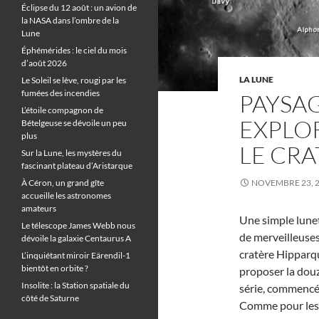
Éclipse du 12 août : un avion de
la NASA dans l’ombre de la
Lune
Éphémérides : le ciel du mois
d’août 2026
LA LUNE
Le Soleil se lève, rougi par les
fumées des incendies
PAYSAG
L’étoile compagnon de
EXPLOR
Bételgeuse se dévoile un peu
plus
LE CRA
Sur la Lune, les mystères du
fascinant plateau d’Aristarque
À Céron, un grand gîte
NOVEMBRE 23, 
accueille les astronomes
amateurs
Une simple lune
Le télescope James Webb nous
de merveilleuses
dévoile la galaxie Centaurus A
cratère Hipparque
L’inquiétant miroir Eärendil-1
bientôt en orbite ?
proposer la dou
Insolite : la Station spatiale du
série, commencée 
côté de Saturne
Comme pour les