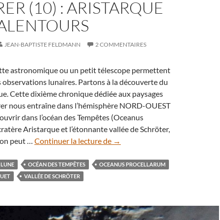
ER (10) : ARISTARQUE
 ALENTOURS
JEAN-BAPTISTE FELDMANN
2 COMMENTAIRES
tte astronomique ou un petit télescope permettent
 observations lunaires. Partons à la découverte du
que. Cette dixième chronique dédiée aux paysages
orer nous entraîne dans l’hémisphère NORD-OUEST
couvrir dans l’océan des Tempêtes (Oceanus
cratère Aristarque et l’étonnante vallée de Schröter,
Paysages
’on peut …
Continuer la lecture de
→
lunaires
à
LUNE
OCÉAN DES TEMPÊTES
OCEANUS PROCELLARUM
explorer
GUET
VALLÉE DE SCHRÖTER
(10)
:
Aristarque