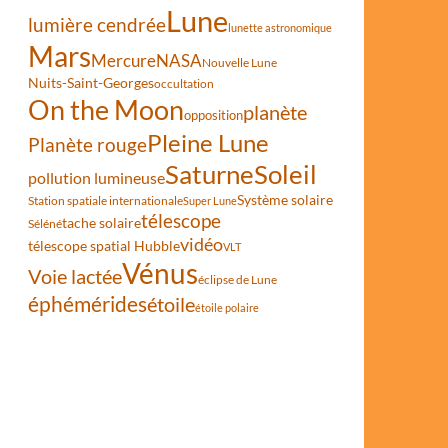
Lune
lumière cendrée
lunette astronomique
Mars
Mercure
NASA
Nouvelle Lune
Nuits-Saint-Georges
occultation
On the Moon
planète
opposition
Pleine Lune
Planète rouge
Saturne
Soleil
pollution lumineuse
Système solaire
Station spatiale internationale
Super Lune
télescope
tache solaire
Séléné
vidéo
télescope spatial Hubble
VLT
Vénus
Voie lactée
éclipse de Lune
éphémérides
étoile
étoile polaire