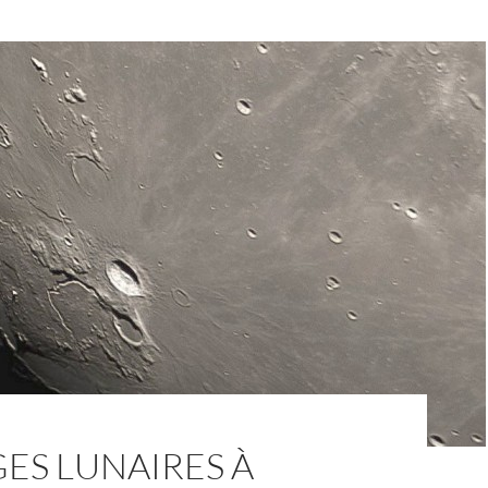
(11)
:
Copernic
le
magnifique
ES LUNAIRES À