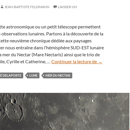
JEAN-BAPTISTE FELDMANN
LAISSER UN
tte astronomique ou un petit télescope permettent
 observations lunaires. Partons à la découverte de la
Cette neuvième chronique dédiée aux paysages
orer nous entraîne dans l’hémisphère SUD-EST lunaire
a mer du Nectar (Mare Nectaris) ainsi que le trio de
Paysages
le, Cyrille et Catherine, …
Continuer la lecture de
→
lunaires
à
RÉ DELAPORTE
LUNE
MER DU NECTAR
explorer
(9)
:
la
mer
du
Nectar