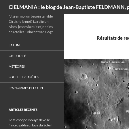
Recherche
CIELMANIA : le blog de Jean-Baptiste FELDMANN, p
"J'ai en moi un besoin terrible.
Dirais-je le mot? La religion.
Alors, je sors la nuit et je peins
des étoiles." Vincent van Gogh
Résultats de r
LA LUNE
CIEL ÉTOILÉ
MÉTÉORES
SOLEIL ET PLANÈTES
LES HOMMES ET LE CIEL
ARTICLES RÉCENTS
Le télescope Inouye dévoile
l’incroyable surface du Soleil