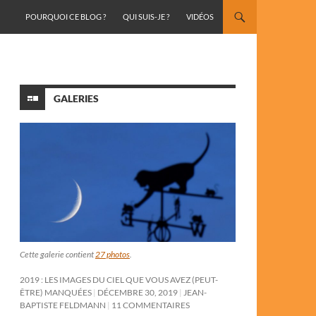
ALLER AU CONTENU
POURQUOI CE BLOG ?
QUI SUIS-JE ?
VIDÉOS
GALERIES
Cette galerie contient
27 photos
.
2019 : LES IMAGES DU CIEL QUE VOUS AVEZ (PEUT-
ÊTRE) MANQUÉES
DÉCEMBRE 30, 2019
JEAN-
BAPTISTE FELDMANN
11 COMMENTAIRES