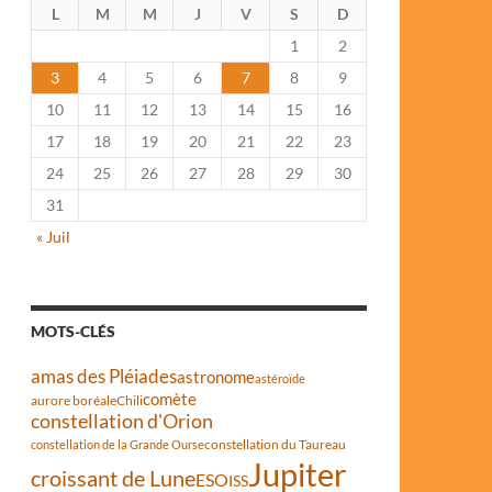
L
M
M
J
V
S
D
1
2
3
4
5
6
7
8
9
10
11
12
13
14
15
16
17
18
19
20
21
22
23
24
25
26
27
28
29
30
31
« Juil
MOTS-CLÉS
amas des Pléiades
astronome
astéroïde
comète
aurore boréale
Chili
constellation d'Orion
constellation du Taureau
constellation de la Grande Ourse
Jupiter
croissant de Lune
ESO
ISS