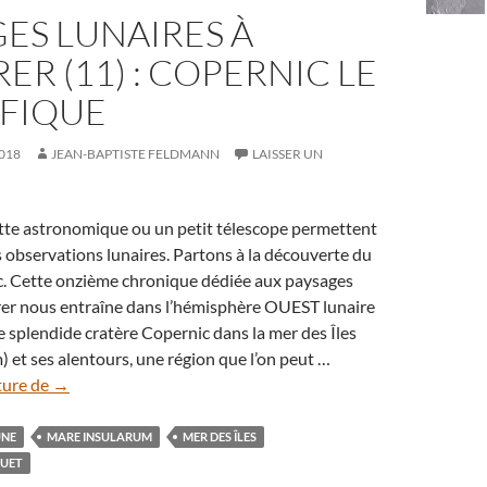
ES LUNAIRES À
ER (11) : COPERNIC LE
FIQUE
018
JEAN-BAPTISTE FELDMANN
LAISSER UN
tte astronomique ou un petit télescope permettent
 observations lunaires. Partons à la découverte du
c. Cette onzième chronique dédiée aux paysages
orer nous entraîne dans l’hémisphère OUEST lunaire
e splendide cratère Copernic dans la mer des Îles
 et ses alentours, une région que l’on peut …
Paysages
ture de
→
lunaires
à
UNE
MARE INSULARUM
MER DES ÎLES
explorer
GUET