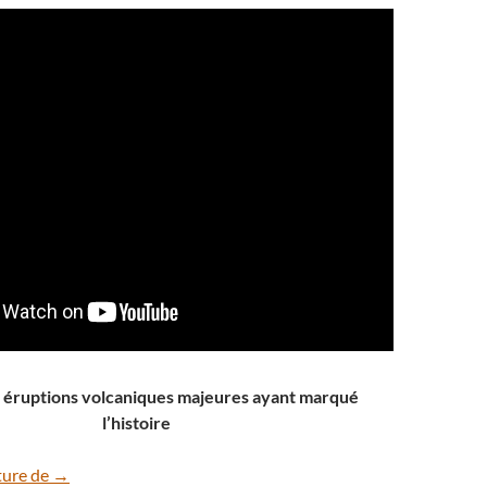
 3 éruptions volcaniques majeures ayant marqué
l’histoire
Du mont Elbrouz jaillissent les étoiles de la Voie lactée
ture de
→