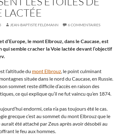
SSENT LES ÉTOILES DE
E LACTÉE
5
JEAN-BAPTISTE FELDMANN
6 COMMENTAIRES
t d’Europe, le mont Elbrouz, dans le Caucase, est
 qui semble cracher la Voie lactée devant l’objectif
ev.
st l’altitude du
mont Elbrouz
, le point culminant
montagnes située dans le nord du Caucase, en Russie.
son sommet reste difficile d’accès en raison des
tiques, ce qui explique qu’il ne fut vaincu qu’en 1874.
aujourd’hui endormi, cela n’a pas toujours été le cas.
ogie grecque c’est au sommet du mont Elbrouz que le
aurait été attaché par Zeus après avoir désobéi au
 offrant le feu aux hommes.