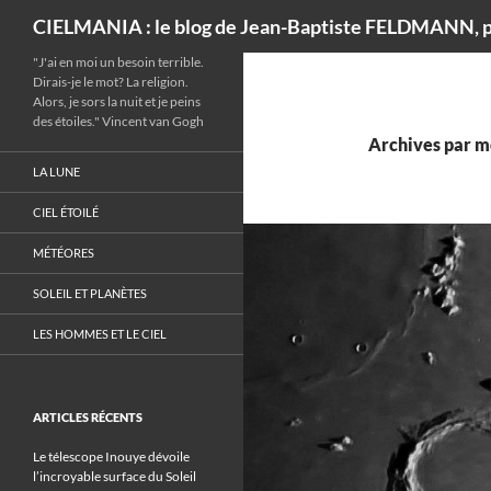
Recherche
CIELMANIA : le blog de Jean-Baptiste FELDMANN, p
"J'ai en moi un besoin terrible.
Dirais-je le mot? La religion.
Alors, je sors la nuit et je peins
des étoiles." Vincent van Gogh
Archives par m
LA LUNE
CIEL ÉTOILÉ
MÉTÉORES
SOLEIL ET PLANÈTES
LES HOMMES ET LE CIEL
ARTICLES RÉCENTS
Le télescope Inouye dévoile
l’incroyable surface du Soleil