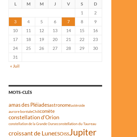
L
M
M
J
V
S
D
1
2
3
4
5
6
7
8
9
10
11
12
13
14
15
16
17
18
19
20
21
22
23
24
25
26
27
28
29
30
31
« Juil
MOTS-CLÉS
amas des Pléiades
astronome
astéroïde
comète
aurore boréale
Chili
constellation d'Orion
constellation du Taureau
constellation de la Grande Ourse
Jupiter
croissant de Lune
ESO
ISS