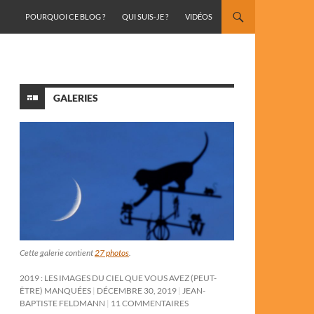
ALLER AU CONTENU
POURQUOI CE BLOG ?
QUI SUIS-JE ?
VIDÉOS
GALERIES
Cette galerie contient
27 photos
.
2019 : LES IMAGES DU CIEL QUE VOUS AVEZ (PEUT-
ÊTRE) MANQUÉES
DÉCEMBRE 30, 2019
JEAN-
BAPTISTE FELDMANN
11 COMMENTAIRES