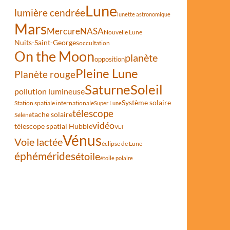
Lune
lumière cendrée
lunette astronomique
Mars
Mercure
NASA
Nouvelle Lune
Nuits-Saint-Georges
occultation
On the Moon
planète
opposition
Pleine Lune
Planète rouge
Saturne
Soleil
pollution lumineuse
Système solaire
Station spatiale internationale
Super Lune
télescope
tache solaire
Séléné
vidéo
télescope spatial Hubble
VLT
Vénus
rs
Voie lactée
éclipse de Lune
éphémérides
étoile
étoile polaire