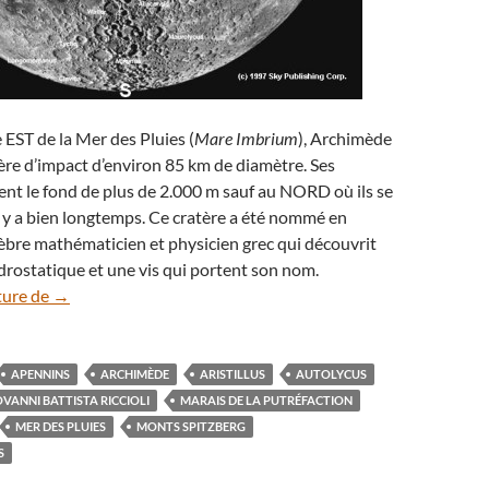
 EST de la Mer des Pluies (
Mare Imbrium
), Archimède
ère d’impact d’environ 85 km de diamètre. Ses
nt le fond de plus de 2.000 m sauf au NORD où ils se
l y a bien longtemps. Ce cratère a été nommé en
èbre mathématicien et physicien grec qui découvrit
drostatique et une vis qui portent son nom.
Paysages lunaires à explorer (3) : Archimède et ses alentou
ture de
→
APENNINS
ARCHIMÈDE
ARISTILLUS
AUTOLYCUS
OVANNI BATTISTA RICCIOLI
MARAIS DE LA PUTRÉFACTION
MER DES PLUIES
MONTS SPITZBERG
S