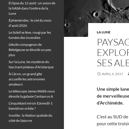
Éclipse du 12 août : un avion de
la NASA dans l’ombre de la
Lune
Éphémérides : le ciel du mois
d’août 2026
LA LUNE
Le Soleil se lève, rougi par les
fumées des incendies
PAYSAG
L’étoile compagnon de
EXPLOR
Bételgeuse se dévoile un peu
plus
SES A
Sur la Lune, les mystères du
fascinant plateau d’Aristarque
À Céron, un grand gîte
AVRIL 4, 2017
accueille les astronomes
amateurs
Une simple lune
Le télescope James Webb nous
de merveilleuse
dévoile la galaxie Centaurus A
d’Archimède.
L’inquiétant miroir Eärendil-1
bientôt en orbite ?
Insolite : la Station spatiale du
C’est au SUD de
côté de Saturne
pour cette trois