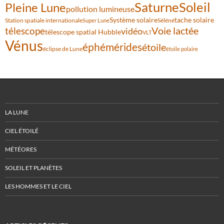
Saturne
Soleil
Pleine Lune
pollution lumineuse
Système solaire
tache solaire
Station spatiale internationale
Séléné
Super Lune
Voie lactée
télescope
vidéo
télescope spatial Hubble
VLT
Vénus
éphémérides
étoile
éclipse de Lune
étoile polaire
LA LUNE
CIEL ÉTOILÉ
MÉTÉORES
SOLEIL ET PLANÈTES
LES HOMMES ET LE CIEL