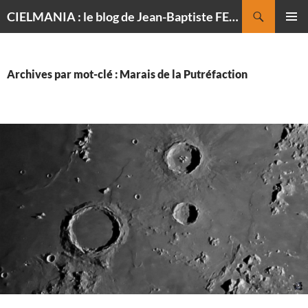
Recherche
CIELMANIA : le blog de Jean-Baptiste FELDMANN, photographe du ciel
ALLER
MENU
AU
PRINCI
CONTENU
Archives par mot-clé : Marais de la Putréfaction