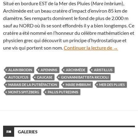
Situé en bordure EST de la Mer des Pluies (
Mare Imbrium
),
Archimède est un beau cratère d’impact d’environ 85 km de
diamètre. Ses remparts dominent le fond de plus de 2.000 m
sauf au NORD où ils se sont effondrés il y a bien longtemps. Ce
cratère a été nommé en l’honneur du célèbre mathématicien et
physicien grec qui découvrit un principe d’hydrostatique et
Paysages lun
une vis qui portent son nom.
Continuer la lecture de
→
ALAIN BRODIN
APENNINS
ARCHIMÈDE
ARISTILLUS
AUTOLYCUS
CAUCASE
GIOVANNI BATTISTA RICCIOLI
MARAIS DE LA PUTRÉFACTION
MARE IMBRIUM
MER DES PLUIES
MONTS SPITZBERG
PALUS PUTREDINIS
GALERIES