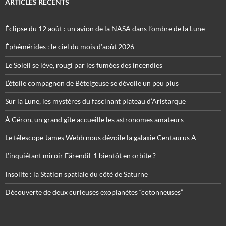
ARTICLES RÉCENTS
Éclipse du 12 août : un avion de la NASA dans l’ombre de la Lune
Éphémérides : le ciel du mois d’août 2026
Le Soleil se lève, rougi par les fumées des incendies
L’étoile compagnon de Bételgeuse se dévoile un peu plus
Sur la Lune, les mystères du fascinant plateau d’Aristarque
À Céron, un grand gîte accueille les astronomes amateurs
Le télescope James Webb nous dévoile la galaxie Centaurus A
L’inquiétant miroir Eärendil-1 bientôt en orbite ?
Insolite : la Station spatiale du côté de Saturne
Découverte de deux curieuses exoplanètes “cotonneuses”