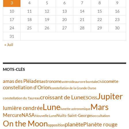
3
4
5
6
7
8
9
10
11
12
13
14
15
16
17
18
19
20
21
22
23
24
25
26
27
28
29
30
31
« Juil
MOTS-CLÉS
amas des Pléiades
comète
astronome
aurore boréale
astéroïde
Chili
constellation d'Orion
constellation de la Grande Ourse
Jupiter
croissant de Lune
ESO
ISS
constellation du Taureau
Lune
Mars
lumière cendrée
lunette astronomique
Mercure
NASA
Nuits-Saint-Georges
Nouvelle Lune
occultation
On the Moon
planète
Planète rouge
opposition