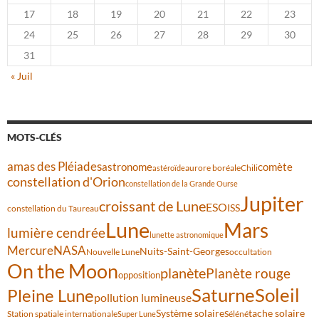
17
18
19
20
21
22
23
24
25
26
27
28
29
30
31
« Juil
MOTS-CLÉS
amas des Pléiades
comète
astronome
aurore boréale
astéroïde
Chili
constellation d'Orion
constellation de la Grande Ourse
Jupiter
croissant de Lune
ESO
ISS
constellation du Taureau
Lune
Mars
lumière cendrée
lunette astronomique
Mercure
NASA
Nuits-Saint-Georges
Nouvelle Lune
occultation
On the Moon
planète
Planète rouge
opposition
Saturne
Soleil
Pleine Lune
pollution lumineuse
Système solaire
tache solaire
Station spatiale internationale
Séléné
Super Lune