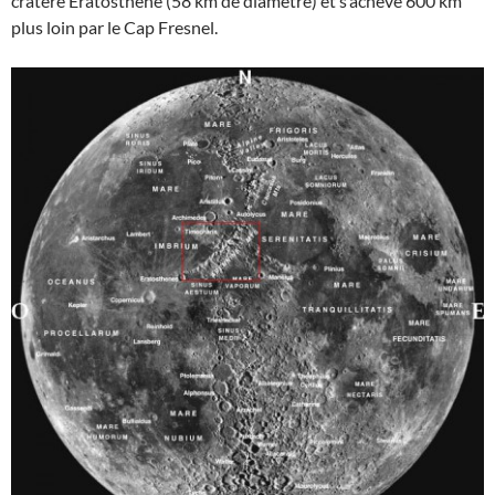
cratère Eratosthène (58 km de diamètre) et s’achève 600 km
plus loin par le Cap Fresnel.