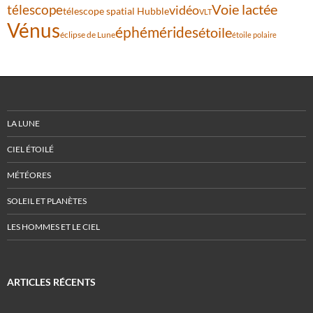
Voie lactée
télescope
vidéo
télescope spatial Hubble
VLT
Vénus
éphémérides
étoile
éclipse de Lune
étoile polaire
LA LUNE
CIEL ÉTOILÉ
MÉTÉORES
SOLEIL ET PLANÈTES
LES HOMMES ET LE CIEL
ARTICLES RÉCENTS