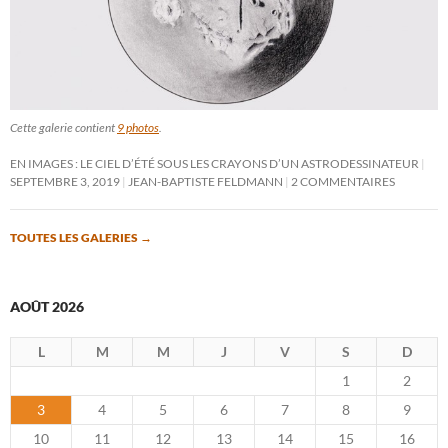
Cette galerie contient
9 photos
.
EN IMAGES : LE CIEL D’ÉTÉ SOUS LES CRAYONS D’UN ASTRODESSINATEUR
SEPTEMBRE 3, 2019
JEAN-BAPTISTE FELDMANN
2 COMMENTAIRES
TOUTES LES GALERIES
→
AOÛT 2026
L
M
M
J
V
S
D
1
2
3
4
5
6
7
8
9
10
11
12
13
14
15
16