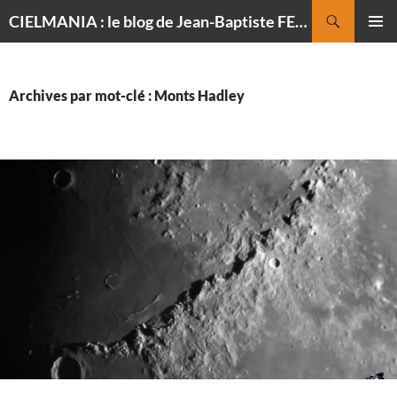
Recherche
CIELMANIA : le blog de Jean-Baptiste FELDMANN, photographe du ciel
ALLER
MENU
AU
PRINCI
CONTENU
Archives par mot-clé : Monts Hadley