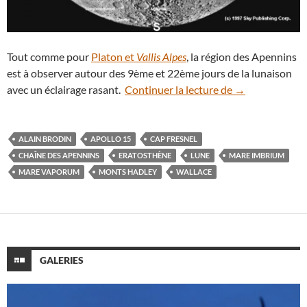
Tout comme pour
Platon et
Vallis Alpes
, la région des Apennins
est à observer autour des 9ème et 22ème jours de la lunaison
Paysages lunair
avec un éclairage rasant.
Continuer la lecture de
→
ALAIN BRODIN
APOLLO 15
CAP FRESNEL
CHAÎNE DES APENNINS
ERATOSTHÈNE
LUNE
MARE IMBRIUM
MARE VAPORUM
MONTS HADLEY
WALLACE
GALERIES