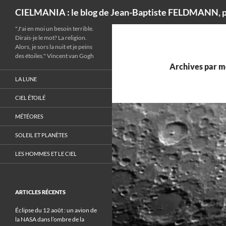
Recherche
CIELMANIA : le blog de Jean-Baptiste FELDMANN, p
"J'ai en moi un besoin terrible.
Dirais-je le mot? La religion.
Alors, je sors la nuit et je peins
des étoiles." Vincent van Gogh
Archives par mo
LA LUNE
CIEL ÉTOILÉ
MÉTÉORES
SOLEIL ET PLANÈTES
LES HOMMES ET LE CIEL
ARTICLES RÉCENTS
Éclipse du 12 août : un avion de
la NASA dans l’ombre de la