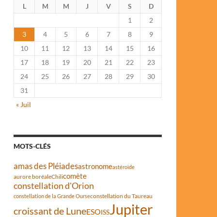
L
M
M
J
V
S
D
1
2
3
4
5
6
7
8
9
10
11
12
13
14
15
16
17
18
19
20
21
22
23
24
25
26
27
28
29
30
31
« Juil
MOTS-CLÉS
amas des Pléiades
astronome
astéroïde
comète
aurore boréale
Chili
constellation d'Orion
constellation du Taureau
constellation de la Grande Ourse
Jupiter
croissant de Lune
ESO
ISS