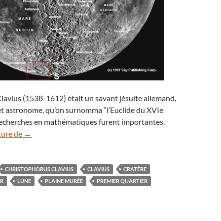
avius (1538-1612) était un savant jésuite allemand,
t astronome, qu’on surnomma “l’Euclide du XVIe
 recherches en mathématiques furent importantes.
Paysages lunaires à explorer (5) : l’imposant Clavius
ture de
→
CHRISTOPHORUS CLAVIUS
CLAVIUS
CRATÈRE
ER
LUNE
PLAINE MURÉE
PREMIER QUARTIER