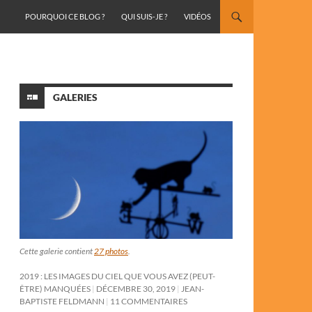
ALLER AU CONTENU
POURQUOI CE BLOG ?
QUI SUIS-JE ?
VIDÉOS
GALERIES
Cette galerie contient
27 photos
.
2019 : LES IMAGES DU CIEL QUE VOUS AVEZ (PEUT-
ÊTRE) MANQUÉES
DÉCEMBRE 30, 2019
JEAN-
BAPTISTE FELDMANN
11 COMMENTAIRES