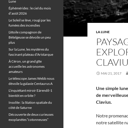
Lune
Éphémérides : le ciel du mois
d’août 2026
Le Soleil se lève, rougi par les
fumées des incendies
LA LUNE
L’étoile compagnon de
Bételgeuse se dévoile un peu
PAYSAG
plus
EXPLOR
Sur la Lune, les mystères du
fascinant plateau d’Aristarque
CLAVI
À Céron, un grand gîte
accueille les astronomes
amateurs
MAI 21, 2017
Le télescope James Webb nous
dévoile la galaxie Centaurus A
Une simple lune
L’inquiétant miroir Eärendil-1
de merveilleuse
bientôt en orbite ?
Clavius.
Insolite : la Station spatiale du
côté de Saturne
Découverte de deux curieuses
Notre promenade
exoplanètes “cotonneuses”
notre satellite 