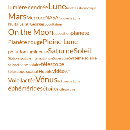
Lune
lumière cendrée
lunette astronomique
Mars
Mercure
NASA
Nouvelle Lune
Nuits-Saint-Georges
occultation
On the Moon
planète
opposition
Pleine Lune
Planète rouge
Saturne
Soleil
pollution lumineuse
Système solaire
Station spatiale internationale
Super Lune
télescope
tache solaire
Séléné
vidéo
télescope spatial Hubble
VLT
Vénus
Voie lactée
éclipse de Lune
éphémérides
étoile
étoile polaire