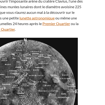
uvrir l’imposante arène du cratère Clavius, l’une des
aines murées lunaires dont le diamètre avoisine 225
que vous n’aurez aucun mal à la découvrir sur le
s une petite
lunette astronomique
ou même une
jumelles 24 heures après le
Premier Quartier
ou la
 Quartier
.