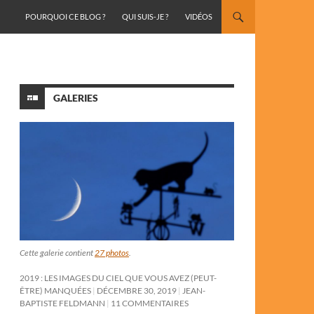
ALLER AU CONTENU
POURQUOI CE BLOG ?
QUI SUIS-JE ?
VIDÉOS
GALERIES
Cette galerie contient
27 photos
.
2019 : LES IMAGES DU CIEL QUE VOUS AVEZ (PEUT-
ÊTRE) MANQUÉES
DÉCEMBRE 30, 2019
JEAN-
BAPTISTE FELDMANN
11 COMMENTAIRES