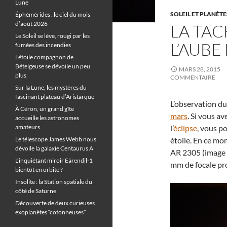
Lune
SOLEIL ET PLANÈTE
Éphémérides : le ciel du mois
d’août 2026
LA TAC
Le Soleil se lève, rougi par les
L’AUBE
fumées des incendies
L’étoile compagnon de
Bételgeuse se dévoile un peu
MARS 28, 2015
plus
COMMENTAIRE
Sur la Lune, les mystères du
fascinant plateau d’Aristarque
L’observation du S
À Céron, un grand gîte
mars
. Si vous a
accueille les astronomes
amateurs
l’
éclipse
, vous p
Le télescope James Webb nous
étoile. En ce mo
dévoile la galaxie Centaurus A
AR 2305 (image 
L’inquiétant miroir Eärendil-1
mm de focale pro
bientôt en orbite ?
Insolite : la Station spatiale du
côté de Saturne
Découverte de deux curieuses
exoplanètes “cotonneuses”