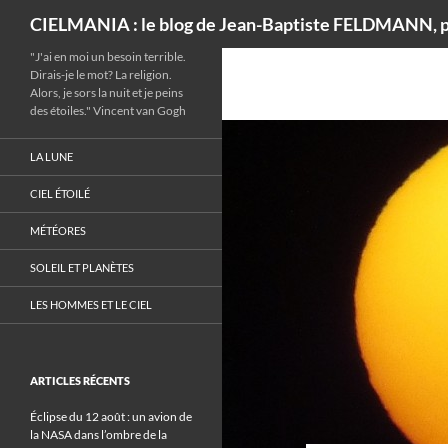
Recherche
CIELMANIA : le blog de Jean-Baptiste FELDMANN, p
"J'ai en moi un besoin terrible.
Dirais-je le mot? La religion.
Alors, je sors la nuit et je peins
des étoiles." Vincent van Gogh
LA LUNE
CIEL ÉTOILÉ
MÉTÉORES
SOLEIL ET PLANÈTES
LES HOMMES ET LE CIEL
ARTICLES RÉCENTS
Éclipse du 12 août : un avion de
la NASA dans l’ombre de la