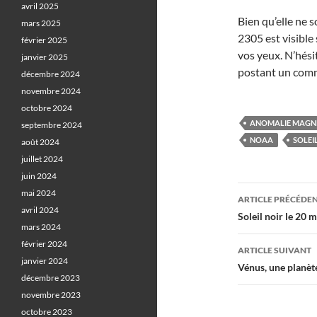
avril 2025
Bien qu’elle ne 
mars 2025
2305 est visible
février 2025
vos yeux. N’hési
janvier 2025
postant un comm
décembre 2024
novembre 2024
octobre 2024
ANOMALIE MAGN
septembre 2024
NOAA
SOLEI
août 2024
juillet 2024
juin 2024
Navigati
mai 2024
ARTICLE PRÉCÉDE
avril 2024
des
Soleil noir le 20 m
mars 2024
articles
février 2024
ARTICLE SUIVANT
janvier 2024
Vénus, une planète
décembre 2023
novembre 2023
octobre 2023