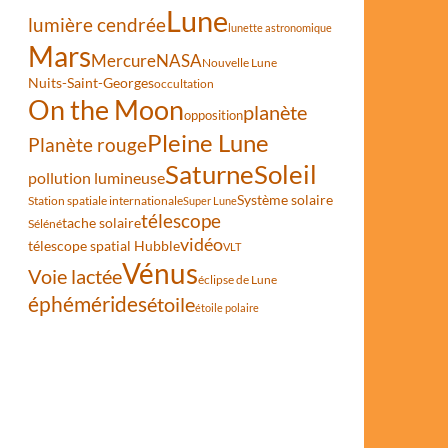
Lune
lumière cendrée
lunette astronomique
Mars
Mercure
NASA
Nouvelle Lune
Nuits-Saint-Georges
occultation
On the Moon
planète
opposition
Pleine Lune
Planète rouge
Saturne
Soleil
pollution lumineuse
Système solaire
Station spatiale internationale
Super Lune
télescope
tache solaire
Séléné
vidéo
télescope spatial Hubble
VLT
Vénus
Voie lactée
éclipse de Lune
éphémérides
étoile
étoile polaire