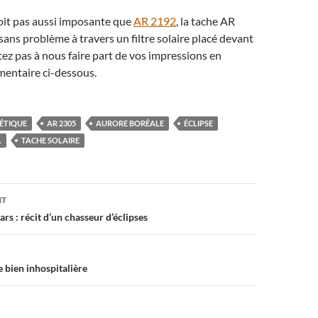
soit pas aussi imposante que
AR 2192
, la tache AR
 sans problème à travers un filtre solaire placé devant
tez pas à nous faire part de vos impressions en
entaire ci-dessous.
ÉTIQUE
AR 2305
AURORE BORÉALE
ÉCLIPSE
L
TACHE SOLAIRE
on
NT
ars : récit d’un chasseur d’éclipses
 bien inhospitalière