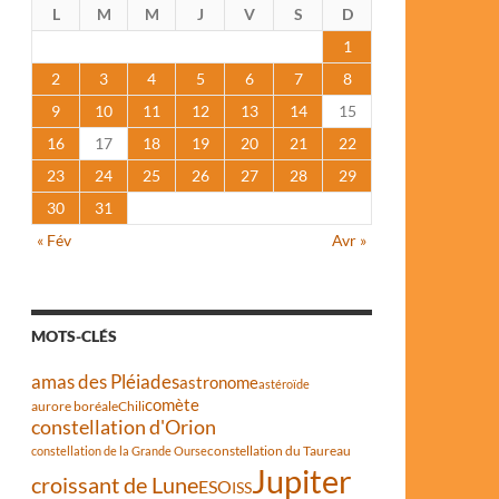
L
M
M
J
V
S
D
1
2
3
4
5
6
7
8
9
10
11
12
13
14
15
16
17
18
19
20
21
22
23
24
25
26
27
28
29
30
31
« Fév
Avr »
MOTS-CLÉS
amas des Pléiades
astronome
astéroïde
comète
aurore boréale
Chili
constellation d'Orion
constellation du Taureau
constellation de la Grande Ourse
Jupiter
croissant de Lune
ESO
ISS