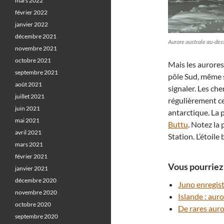
mars 2022
février 2022
janvier 2022
décembre 2021
Aurore australe au-des
novembre 2021
octobre 2021
Mais les aurore
septembre 2021
pôle Sud, même 
août 2021
signaler. Les ch
juillet 2021
régulièrement ce
juin 2021
antarctique. La 
mai 2021
Buttu
. Notez la
avril 2021
Station. L’étoile 
mars 2021
février 2021
Vous pourriez 
janvier 2021
décembre 2020
Juno enregist
novembre 2020
Islande : aur
octobre 2020
De rares aur
septembre 2020