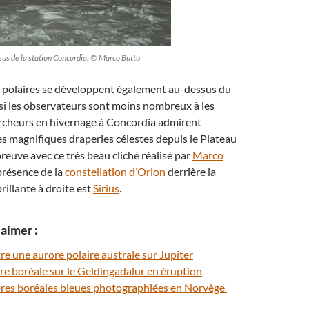
sus de la station Concordia. © Marco Buttu
s polaires se développent également au-dessus du
si les observateurs sont moins nombreux à les
ercheurs en hivernage à Concordia admirent
s magnifiques draperies célestes depuis le Plateau
preuve avec ce très beau cliché réalisé par
Marco
 présence de la
constellation d’Orion
derrière la
brillante à droite est
Sirius
.
aimer :
re une aurore polaire australe sur Jupiter
ore boréale sur le Geldingadalur en éruption
ores boréales bleues photographiées en Norvège