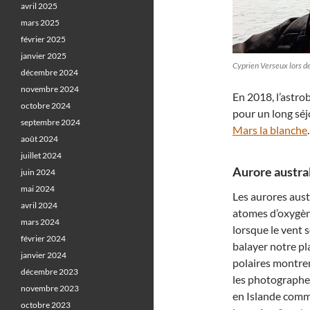
avril 2025
mars 2025
février 2025
janvier 2025
Cyprien Verseux lors d
décembre 2024
novembre 2024
En 2018, l’astro
octobre 2024
pour un long séj
septembre 2024
Mars la blanche
.
août 2024
juillet 2024
Aurore austral
juin 2024
mai 2024
Les aurores aust
avril 2024
atomes d’oxygène
mars 2024
lorsque le vent 
février 2024
balayer notre pl
janvier 2024
polaires montrent
décembre 2023
les photographes
novembre 2023
en Islande comme
octobre 2023