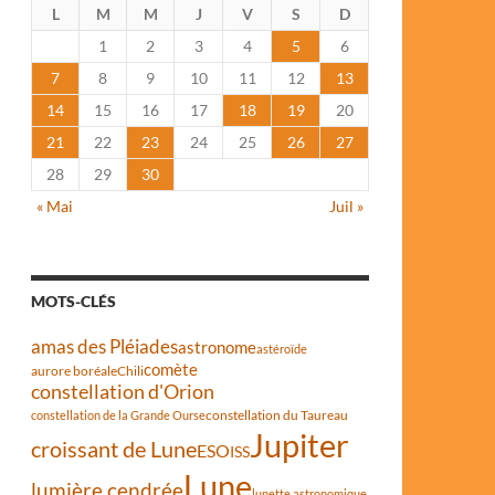
L
M
M
J
V
S
D
1
2
3
4
5
6
7
8
9
10
11
12
13
14
15
16
17
18
19
20
21
22
23
24
25
26
27
28
29
30
« Mai
Juil »
MOTS-CLÉS
amas des Pléiades
astronome
astéroïde
comète
aurore boréale
Chili
constellation d'Orion
constellation du Taureau
constellation de la Grande Ourse
Jupiter
croissant de Lune
ESO
ISS
Lune
lumière cendrée
lunette astronomique