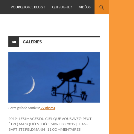
ALLER AU CONTENU
POURQUOI CE BLOG ?
QUI SUIS-JE ?
VIDÉOS
GALERIES
Cette galerie contient
27 photos
.
2019 : LES IMAGES DU CIEL QUE VOUS AVEZ (PEUT-
ÊTRE) MANQUÉES
DÉCEMBRE 30, 2019
JEAN-
BAPTISTE FELDMANN
11 COMMENTAIRES