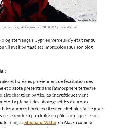
e son hivernage à Concordia en 2018. © Cyprien Verseux
biologiste français Cyprien Verseux s’y était rendu
our. Il avait partagé ses impressions sur son blog
e :
rales et boréales proviennent de l’excitation des
 et d’azote présents dans l’atmosphère terrestre
solaire chargé en particules énergétiques vient
anète. La plupart des photographies d’aurores
 des aurores boréales : il est en effet plus facile pour
 de se rendre à proximité du pôle Nord, que ce soit
 le français
Stéphane Vetter
, en Alaska comme