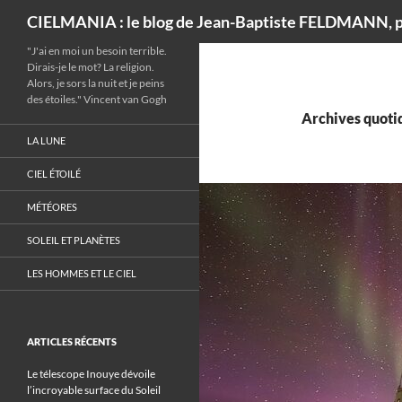
Recherche
CIELMANIA : le blog de Jean-Baptiste FELDMANN, p
"J'ai en moi un besoin terrible.
Dirais-je le mot? La religion.
Alors, je sors la nuit et je peins
des étoiles." Vincent van Gogh
Archives quotid
LA LUNE
CIEL ÉTOILÉ
MÉTÉORES
SOLEIL ET PLANÈTES
LES HOMMES ET LE CIEL
ARTICLES RÉCENTS
Le télescope Inouye dévoile
l’incroyable surface du Soleil