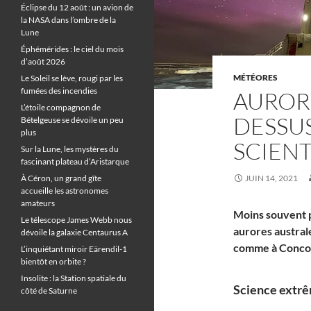
Éclipse du 12 août : un avion de
la NASA dans l’ombre de la
Lune
Éphémérides : le ciel du mois
d’août 2026
MÉTÉORES
Le Soleil se lève, rougi par les
fumées des incendies
AUROR
L’étoile compagnon de
DESSUS
Bételgeuse se dévoile un peu
plus
SCIEN
Sur la Lune, les mystères du
fascinant plateau d’Aristarque
À Céron, un grand gîte
JUIN 14, 2021
accueille les astronomes
amateurs
Moins souvent p
Le télescope James Webb nous
aurores australe
dévoile la galaxie Centaurus A
comme à Concor
L’inquiétant miroir Eärendil-1
bientôt en orbite ?
Insolite : la Station spatiale du
Science extrê
côté de Saturne