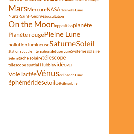
Mars
Mercure
NASA
Nouvelle Lune
Nuits-Saint-Georges
occultation
On the Moon
planète
opposition
Pleine Lune
Planète rouge
Saturne
Soleil
pollution lumineuse
Système solaire
Station spatiale internationale
Super Lune
télescope
tache solaire
Séléné
vidéo
télescope spatial Hubble
VLT
Vénus
Voie lactée
éclipse de Lune
éphémérides
étoile
étoile polaire