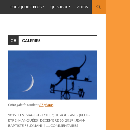
ALLER AU CONTENU
POURQUOI CE BLOG ?
QUI SUIS-JE ?
VIDÉOS
GALERIES
Cette galerie contient
27 photos
.
2019 : LES IMAGES DU CIEL QUE VOUS AVEZ (PEUT-
ÊTRE) MANQUÉES
DÉCEMBRE 30, 2019
JEAN-
BAPTISTE FELDMANN
11 COMMENTAIRES