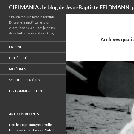
Recherche
CIELMANIA : le blog de Jean-Baptiste FELDMANN, p
"J'ai en moi un besoin terrible.
Dirais-je le mot? La religion.
Alors, je sors la nuit et je peins
des étoiles." Vincent van Gogh
Archives quotid
LA LUNE
CIEL ÉTOILÉ
MÉTÉORES
SOLEIL ET PLANÈTES
LES HOMMES ET LE CIEL
ARTICLES RÉCENTS
Le télescope Inouye dévoile
l’incroyable surface du Soleil