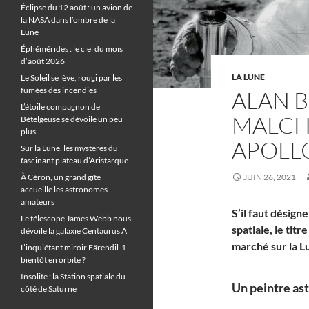
Éclipse du 12 août : un avion de
la NASA dans l’ombre de la
Lune
Éphémérides : le ciel du mois
d’août 2026
LA LUNE
Le Soleil se lève, rougi par les
fumées des incendies
ALAN 
L’étoile compagnon de
MALCH
Bételgeuse se dévoile un peu
plus
APOLL
Sur la Lune, les mystères du
fascinant plateau d’Aristarque
À Céron, un grand gîte
JUIN 26, 2021
accueille les astronomes
amateurs
S’il faut désig
Le télescope James Webb nous
spatiale, le tit
dévoile la galaxie Centaurus A
marché sur la L
L’inquiétant miroir Eärendil-1
bientôt en orbite ?
Insolite : la Station spatiale du
Un peintre ast
côté de Saturne