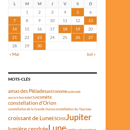
L
M
M
J
V
S
D
1
2
3
4
5
6
7
8
9
10
11
12
13
14
15
16
17
18
19
20
21
22
23
24
25
26
27
28
29
30
« Mai
Juil »
MOTS-CLÉS
amas des Pléiades
astronome
astéroïde
comète
aurore boréale
Chili
constellation d'Orion
constellation du Taureau
constellation de la Grande Ourse
Jupiter
croissant de Lune
ESO
ISS
Lune
lumière cendrée
lunette astronomique