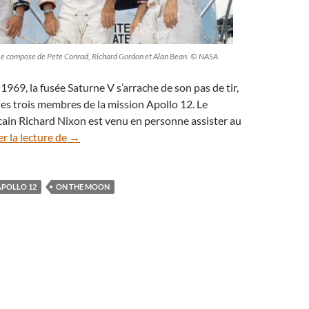
 se compose de Pete Conrad, Richard Gordon et Alan Bean. © NASA
969, la fusée Saturne V s’arrache de son pas de tir,
les trois membres de la mission Apollo 12. Le
ain Richard Nixon est venu en personne assister au
Alan Bean, Monsieur Malchance de la mission Apol
r la lecture de
→
APOLLO 12
ON THE MOON