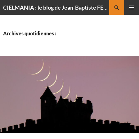
Recherche
CIELMANIA : le blog de Jean-Baptiste FELDMANN, photographe du ciel
ALLER
MENU
AU
PRINCI
CONTENU
Archives quotidiennes :