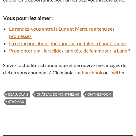
Vous pourriez aimer :
Le rendez-vous entre la Lune et Mercure a tenu ses
promesses
La réfraction atmosphérique fait onduler la Lune à l’aube
Promontorium Heraclides, une tête de femme sur la Lune ?
Suivez l’actualité astronomique et découvrez mes images du
ciel en vous abonnant à Cielmania sur
Facebook
ou
Twitter
.
BEAUJOLAIS
CHÂTEAU DE MONTMELAS
ON THE MOON
STARMAX