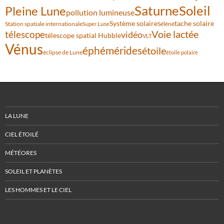
Saturne
Soleil
Pleine Lune
pollution lumineuse
Système solaire
tache solaire
Station spatiale internationale
Séléné
Super Lune
Voie lactée
télescope
vidéo
télescope spatial Hubble
VLT
Vénus
éphémérides
étoile
éclipse de Lune
étoile polaire
LA LUNE
CIEL ÉTOILÉ
MÉTÉORES
SOLEIL ET PLANÈTES
LES HOMMES ET LE CIEL