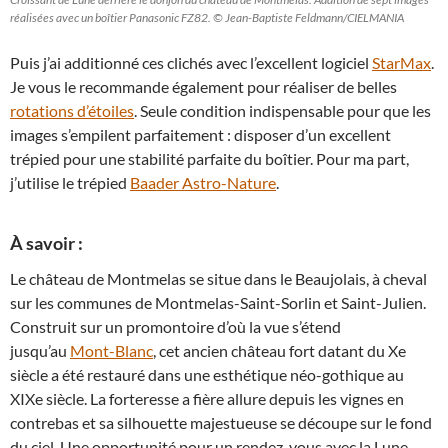
réalisées avec un boîtier Panasonic FZ82. © Jean-Baptiste Feldmann/CIELMANIA
Puis j’ai additionné ces clichés avec l’excellent logiciel
StarMax
.
Je vous le recommande également pour réaliser de belles
rotations d’étoiles
. Seule condition indispensable pour que les
images s’empilent parfaitement : disposer d’un excellent
trépied pour une stabilité parfaite du boîtier. Pour ma part,
j’utilise le trépied
Baader Astro-Nature
.
À savoir :
Le château de Montmelas se situe dans le Beaujolais, à cheval
sur les communes de Montmelas-Saint-Sorlin et Saint-Julien.
Construit sur un promontoire d’où la vue s’étend
jusqu’au
Mont-Blanc
, cet ancien château fort datant du Xe
siècle a été restauré dans une esthétique néo-gothique au
XIXe siècle. La forteresse a fière allure depuis les vignes en
contrebas et sa silhouette majestueuse se découpe sur le fond
du ciel. Une opportunité pour un rendez-vous avec la Lune.