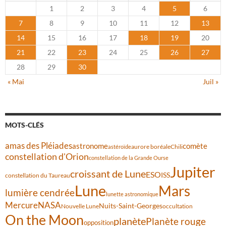
1
2
3
4
5
6
7
8
9
10
11
12
13
14
15
16
17
18
19
20
21
22
23
24
25
26
27
28
29
30
« Mai
Juil »
MOTS-CLÉS
amas des Pléiades
comète
astronome
aurore boréale
astéroïde
Chili
constellation d'Orion
constellation de la Grande Ourse
Jupiter
croissant de Lune
ESO
ISS
constellation du Taureau
Lune
Mars
lumière cendrée
lunette astronomique
Mercure
NASA
Nuits-Saint-Georges
Nouvelle Lune
occultation
On the Moon
planète
Planète rouge
opposition